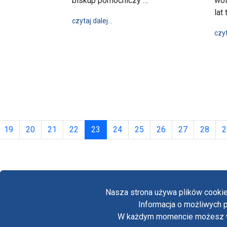
biskup pomocniczy …
wol
lat
wpis Dziękczynienie za 60 lat kapł
czytaj dalej…
czyt
(obecna)
19
20
21
22
23
24
25
26
27
28
2
Nasza strona używa plików cookie
Informacja o możliwych p
W każdym momencie możesz wył
Copyright © Biuro Prasowe Jasnej Góry 2026
/