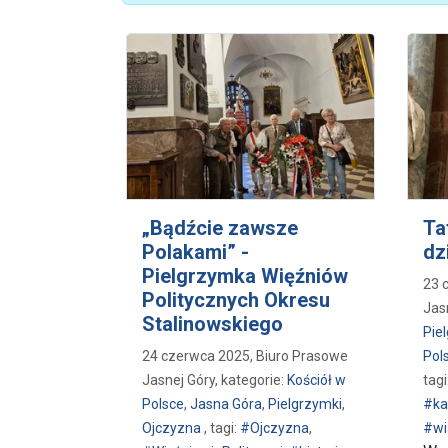
„Bądźcie zawsze
Ta
Polakami” -
dz
Pielgrzymka Więźniów
23 
Politycznych Okresu
Jasn
Stalinowskiego
Pie
24 czerwca 2025, Biuro Prasowe
Pol
Jasnej Góry, kategorie:
Kościół w
tagi
Polsce
,
Jasna Góra
,
Pielgrzymki
,
#ka
Ojczyzna
, tagi:
#Ojczyzna
,
#wi