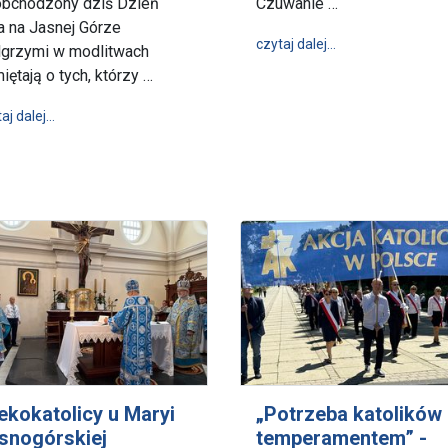
bchodzony dziś Dzień
Czuwanie …
a na Jasnej Górze
wpis W tym tygod
czytaj dalej…
lgrzymi w modlitwach
iętają o tych, którzy …
wpis Tatusiowie – dziękujemy
aj dalej…
Pielgrzymka Więźniów Politycznych Okresu Stalinowskiego
ekokatolicy u Maryi
„Potrzeba katolików
snogórskiej
temperamentem” -