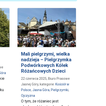
Mali pielgrzymi, wielka
nadzieja – Pielgrzymka
Podwórkowych Kółek
owe
Różańcowych Dzieci
Góra
kie
22 czerwca 2025, Biuro Prasowe
Jasnej Góry, kategorie:
Kościół w
oku
Polsce
,
Jasna Góra
,
Pielgrzymki
,
Ojczyzna
O tym, że różaniec jest