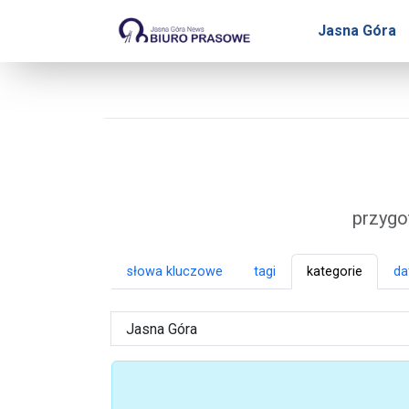
Biuro Prasowe Jasnej 
Jasna Góra
przygo
słowa kluczowe
tagi
kategorie
da