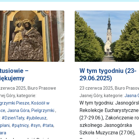
tusiowie –
W tym tygodniu (23-
iękujemy
29.06.2025)
czerwca 2025, Biuro Prasowe
23 czerwca 2025, Biuro Pras
ej Góry, kategorie:
Jasnej Góry, kategorie:
Jasna 
W tym tygodniu: Jasnogórs
lgrzymki Piesze
,
Kościół w
Rekolekcje Eucharystyczne
sce
,
Jasna Góra
,
Pielgrzymki
,
(27-29.06.), Zakończenie r
:
#DzieńTaty
,
#jubileusz
,
szkolnego Jasnogórska
płani
,
#pątnicy
,
#syn
,
#tata
,
Szkoła Muzyczna (27.06),
ara