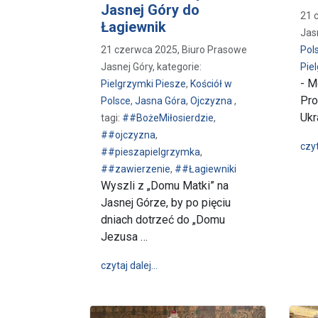
Jasnej Góry do
21 
Łagiewnik
Jas
21 czerwca 2025, Biuro Prasowe
Pol
Jasnej Góry, kategorie:
Pie
- M
Pielgrzymki Piesze
,
Kościół w
Pro
Polsce
,
Jasna Góra
,
Ojczyzna
,
Ukr
tagi:
##BożeMiłosierdzie
,
##ojczyzna
,
czyt
##pieszapielgrzymka
,
##zawierzenie
,
##Łagiewniki
Wyszli z „Domu Matki” na
Jasnej Górze, by po pięciu
dniach dotrzeć do „Domu
Jezusa …
wpis Pielgrzymi Nadziei i Miłosierdz
czytaj dalej…