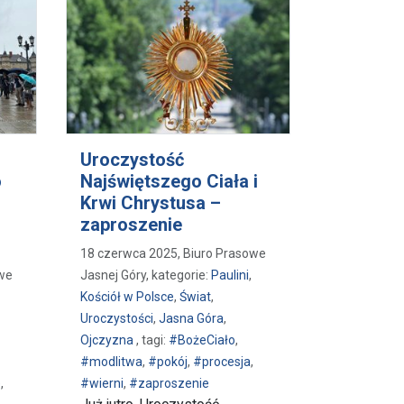
Uroczystość
o
Najświętszego Ciała i
Krwi Chrystusa –
zaproszenie
18 czerwca 2025, Biuro Prasowe
owe
Jasnej Góry, kategorie:
Paulini
,
Kościół w Polsce
,
Świat
,
Uroczystości
,
Jasna Góra
,
Ojczyzna
, tagi:
#BożeCiało
,
#modlitwa
,
#pokój
,
#procesja
,
e
,
#wierni
,
#zaproszenie