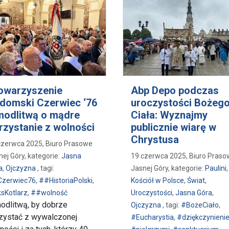
owarzyszenie
Abp Depo podczas
domski Czerwiec ‘76
uroczystości Bożeg
modlitwą o mądre
Ciała: Wyznajmy
rzystanie z wolności
publicznie wiarę w
Chrystusa
czerwca 2025, Biuro Prasowe
nej Góry, kategorie:
Jasna
19 czerwca 2025, Biuro Pras
a
,
Ojczyzna
, tagi:
Jasnej Góry, kategorie:
Paulini
,
zerwiec76
,
##HistoriaPolski
,
Kościół w Polsce
,
Świat
,
sKotlarz
,
##wolność
Uroczystości
,
Jasna Góra
,
odlitwą, by dobrze
Ojczyzna
, tagi:
#BożeCiało
,
zystać z wywalczonej
#Eucharystia
,
#dziękczynieni