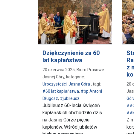
Dziękczynienie za 60
St
lat kapłaństwa
Ra
z 
20 czerwca 2025, Biuro Prasowe
ko
Jasnej Góry, kategorie:
Uroczystości
,
Jasna Góra
, tagi:
20 
#60 lat kapłaństwa
,
#bp Antoni
Jas
Długosz
,
#jubileusz
Gór
Jubileusz 60-lecia święceń
##C
kapłańskich obchodziło dziś
##k
na Jasnej Górze pięciu
Z m
kapłanów. Wśród jubilatów
kor