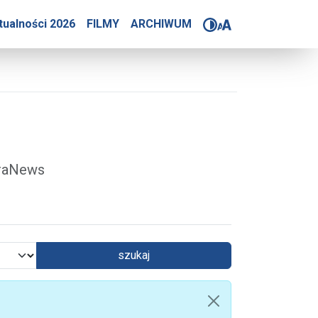
4-2025
tualności 2026
FILMY
ARCHIWUM
óraNews
szukaj