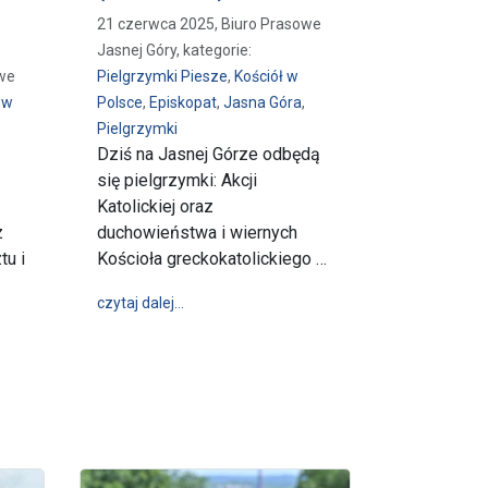
21 czerwca 2025, Biuro Prasowe
Jasnej Góry, kategorie:
owe
Pielgrzymki Piesze
,
Kościół w
 w
Polsce
,
Episkopat
,
Jasna Góra
,
Pielgrzymki
Dziś na Jasnej Górze odbędą
się pielgrzymki: Akcji
Katolickiej oraz
z
duchowieństwa i wiernych
tu i
Kościoła greckokatolickiego …
wpis Dziś na Jasnej Górze (21-06-2025)
czytaj dalej…
tolików z temperamentem” - Pielgrzymka Akcji Katolickiej