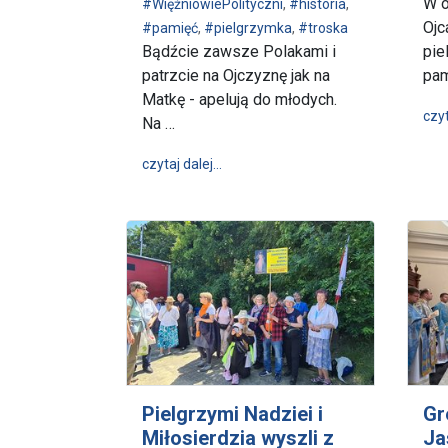
W o
#WięźniowiePolityczni
,
#historia
,
Ojc
#pamięć
,
#pielgrzymka
,
#troska
Bądźcie zawsze Polakami i
pie
patrzcie na Ojczyznę jak na
pam
Matkę - apelują do młodych.
czyt
Na …
wpis „Bądźcie zawsze Polakami” - 
czytaj dalej…
Pielgrzymi Nadziei i
Gr
Miłosierdzia wyszli z
Ja