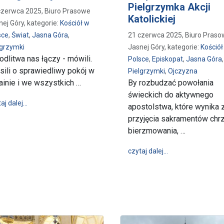
Pielgrzymka Akcji
czerwca 2025, Biuro Prasowe
Katolickiej
nej Góry, kategorie:
Kościół w
sce
,
Świat
,
Jasna Góra
,
21 czerwca 2025, Biuro Pras
lgrzymki
Jasnej Góry, kategorie:
Kościół
odlitwa nas łączy - mówili.
Polsce
,
Episkopat
,
Jasna Góra
,
sili o sprawiedliwy pokój w
Pielgrzymki
,
Ojczyzna
ainie i we wszystkich …
By rozbudzać powołania
świeckich do aktywnego
wpis Grekokatolicy u Maryi Jasnogórskiej
aj dalej…
apostolstwa, które wynika 
przyjęcia sakramentów chrz
bierzmowania, …
wpis „Potrzeba ka
czytaj dalej…
ia wyszli z Jasnej Góry do Łagiewnik