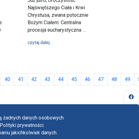
Już jutro, Uroczystość
Najświętszego Ciała i Krwi
Chrystusa, zwana potocznie
re korzystanie z wolności
e
Bożym Ciałem. Centralna
w
procesja eucharystyczna …
wpis Uroczystość Najświętszego Ciała i Krw
czytaj dalej…
dczas uroczystości Bożego Ciała: Wyznajmy publicznie wiarę w Chryst
40
41
42
43
44
45
46
47
48
49
Fa
Yo
ają żadnych danych osobowych.
Tw
Polityki prywatności.
yka prywatności
niu jakichkolwiek danych.
adczenie o dostępności
in
dardy ochrony małoletnich w klasztorze OO.