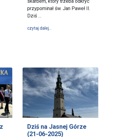
skarbem, który trzeba odkryć
przypominał św. Jan Paweł II.
niu (23-29.06.2025)
Dziś …
wpis Mali pielgrzymi, wielka nadzieja – P
czytaj dalej…
 z
Dziś na Jasnej Górze
(21-06-2025)