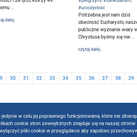
ności i za tych, którzy 49.
#pielgrzymi
,
#sanktuarium
,
 temu …
#uroczystość
aństwa
Potrzebna jest nam dziś
wpis Stowarzyszenie Radomski Czerwiec ‘76 z modlitwą o mąd
aj dalej…
obecność Eucharystii, nasz
publiczne wyznanie wiary 
Chrystusa byśmy się nie …
wpis Abp Depo po
czytaj dalej…
9
30
31
32
33
34
35
36
37
38
39
 jedynie w celu jej poprawnego funkcjonowania, które nie zbier
likach cookie stron zewnętrznych znajduje się na naszej stronie 
Polit
ączyć pliki cookie w przeglądarce aby zapobiec przechowywa
Oświ
 designed by:
ordigital.pl
Stan