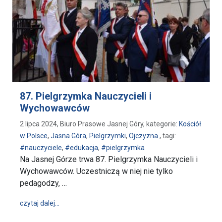
87. Pielgrzymka Nauczycieli i
Wychowawców
2 lipca 2024, Biuro Prasowe Jasnej Góry, kategorie:
Kościół
w Polsce
,
Jasna Góra
,
Pielgrzymki
,
Ojczyzna
, tagi:
#nauczyciele
,
#edukacja
,
#pielgrzymka
Na Jasnej Górze trwa 87. Pielgrzymka Nauczycieli i
Wychowawców. Uczestniczą w niej nie tylko
pedagodzy, …
wpis 87. Pielgrzymka Nauczycieli i Wychowawców
czytaj dalej…