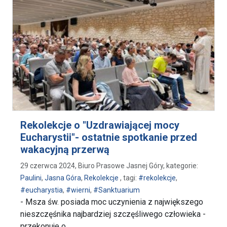
Rekolekcje o "Uzdrawiającej mocy
Eucharystii"- ostatnie spotkanie przed
wakacyjną przerwą
29 czerwca 2024, Biuro Prasowe Jasnej Góry, kategorie:
Paulini
,
Jasna Góra
,
Rekolekcje
, tagi:
#rekolekcje
,
#eucharystia
,
#wierni
,
#Sanktuarium
- Msza św. posiada moc uczynienia z największego
nieszczęśnika najbardziej szczęśliwego człowieka -
przekonuje o. …