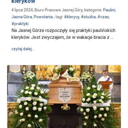
kleryków
4 lipca 2024, Biuro Prasowe Jasnej Góry, kategorie:
Paulini
,
Jasna Góra
,
Powołania
, tagi:
#klerycy
,
#służba
,
#czas
,
#praktyki
Na Jasnej Górze rozpoczęły się praktyki paulińskich
kleryków. Jest zwyczajem, że w wakacje bracia z …
wpis „Jesteśmy dla pielgrzymów” - rozpoczęły się pr
czytaj dalej…