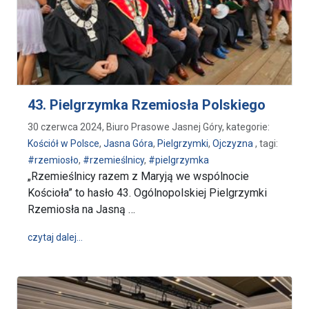
43. Pielgrzymka Rzemiosła Polskiego
30 czerwca 2024, Biuro Prasowe Jasnej Góry, kategorie:
Kościół w Polsce
,
Jasna Góra
,
Pielgrzymki
,
Ojczyzna
, tagi:
#rzemiosło
,
#rzemieślnicy
,
#pielgrzymka
„Rzemieślnicy razem z Maryją we wspólnocie
Kościoła” to hasło 43. Ogólnopolskiej Pielgrzymki
Rzemiosła na Jasną …
wpis 43. Pielgrzymka Rzemiosła Polskiego
czytaj dalej…