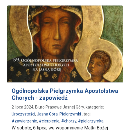
Ogólnopolska Pielgrzymka Apostolstwa
Chorych - zapowiedź
2 lipca 2024, Biuro Prasowe Jasnej Góry, kategorie:
Uroczystości
,
Jasna Góra
,
Pielgrzymki
, tagi:
#zawierzenie
,
#cierpienie
,
#chorzy
,
#pielgrzymka
W sobotę, 6 lipca, we wspomnienie Matki Bożej