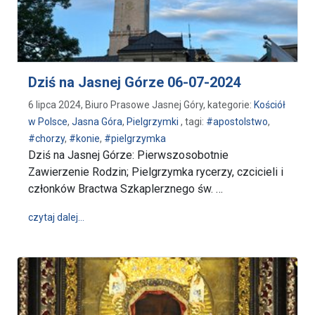
Dziś na Jasnej Górze 06-07-2024
6 lipca 2024, Biuro Prasowe Jasnej Góry, kategorie:
Kościół
w Polsce
,
Jasna Góra
,
Pielgrzymki
, tagi:
#apostolstwo
,
#chorzy
,
#konie
,
#pielgrzymka
Dziś na Jasnej Górze: Pierwszosobotnie
Zawierzenie Rodzin; Pielgrzymka rycerzy, czcicieli i
członków Bractwa Szkaplerznego św. …
wpis Dziś na Jasnej Górze 06-07-2024
czytaj dalej…