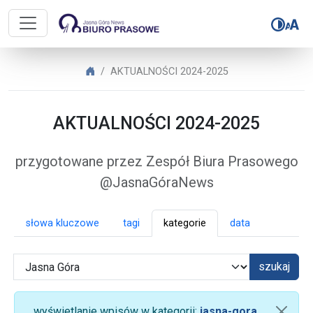
Biuro Prasowe Jasnej Góry – AK
Biuro Prasowe Jasnej Góry
AKTUALNOŚCI 2024-2025
AKTUALNOŚCI 2024-2025
przygotowane przez Zespół Biura Prasowego
@JasnaGóraNews
słowa kluczowe
tagi
kategorie
data
szukaj
wyświetlanie wpisów w kategorii:
jasna-gora