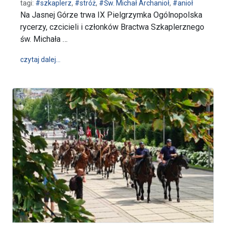
tagi:
#szkaplerz
,
#stróż
,
#Św. Michał Archanioł
,
#anioł
Na Jasnej Górze trwa IX Pielgrzymka Ogólnopolska
rycerzy, czcicieli i członków Bractwa Szkaplerznego
św. Michała …
wpis IX Pielgrzymka Ogólnopolska czcicieli św. Mich
czytaj dalej…