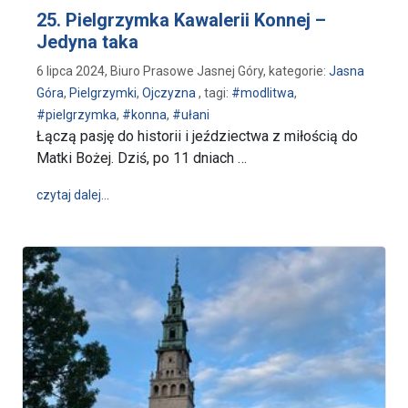
25. Pielgrzymka Kawalerii Konnej –
Jedyna taka
6 lipca 2024, Biuro Prasowe Jasnej Góry, kategorie:
Jasna
Góra
,
Pielgrzymki
,
Ojczyzna
, tagi:
#modlitwa
,
#pielgrzymka
,
#konna
,
#ułani
Łączą pasję do historii i jeździectwa z miłością do
Matki Bożej. Dziś, po 11 dniach …
wpis 25. Pielgrzymka Kawalerii Konnej – Jedyna tak
czytaj dalej…