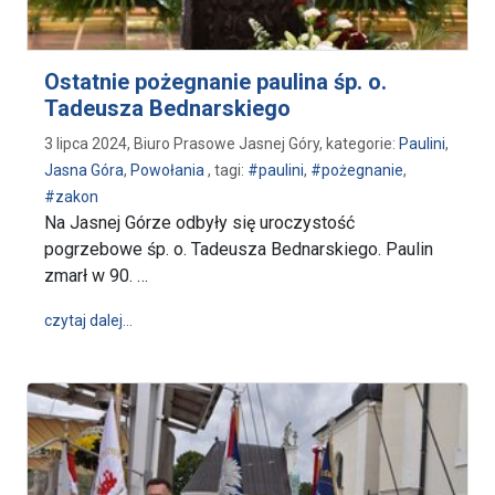
Ostatnie pożegnanie paulina śp. o.
Tadeusza Bednarskiego
3 lipca 2024, Biuro Prasowe Jasnej Góry, kategorie:
Paulini
,
Jasna Góra
,
Powołania
, tagi:
#paulini
,
#pożegnanie
,
#zakon
Na Jasnej Górze odbyły się uroczystość
pogrzebowe śp. o. Tadeusza Bednarskiego. Paulin
zmarł w 90. …
wpis Ostatnie pożegnanie paulina śp. o. Tadeusza 
czytaj dalej…