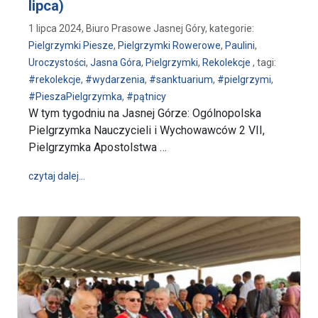
lipca)
1 lipca 2024, Biuro Prasowe Jasnej Góry, kategorie:
Pielgrzymki Piesze
,
Pielgrzymki Rowerowe
,
Paulini
,
Uroczystości
,
Jasna Góra
,
Pielgrzymki
,
Rekolekcje
, tagi:
#rekolekcje
,
#wydarzenia
,
#sanktuarium
,
#pielgrzymi
,
#PieszaPielgrzymka
,
#pątnicy
W tym tygodniu na Jasnej Górze: Ogólnopolska
Pielgrzymka Nauczycieli i Wychowawców 2 VII,
Pielgrzymka Apostolstwa …
wpis W tym tygodniu na Jasnej Górze (1-7 lipca)
czytaj dalej…