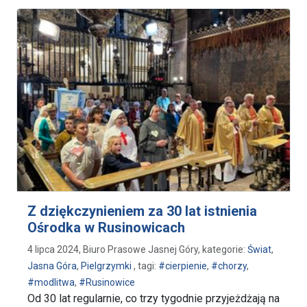
Z dziękczynieniem za 30 lat istnienia
Ośrodka w Rusinowicach
4 lipca 2024, Biuro Prasowe Jasnej Góry, kategorie:
Świat
,
Jasna Góra
,
Pielgrzymki
, tagi:
#cierpienie
,
#chorzy
,
#modlitwa
,
#Rusinowice
Od 30 lat regularnie, co trzy tygodnie przyjeżdżają na