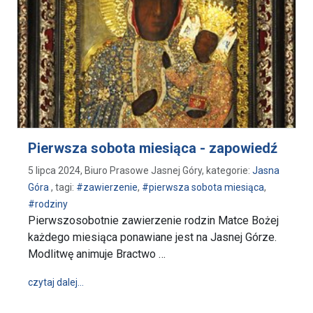
Pierwsza sobota miesiąca - zapowiedź
5 lipca 2024, Biuro Prasowe Jasnej Góry, kategorie:
Jasna
Góra
, tagi:
#zawierzenie
,
#pierwsza sobota miesiąca
,
#rodziny
Pierwszosobotnie zawierzenie rodzin Matce Bożej
każdego miesiąca ponawiane jest na Jasnej Górze.
Modlitwę animuje Bractwo …
wpis Pierwsza sobota miesiąca - zapowiedź
czytaj dalej…