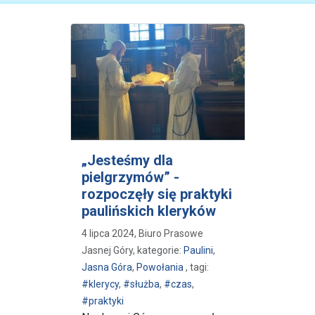
„Jesteśmy dla
pielgrzymów” -
rozpoczęły się praktyki
paulińskich kleryków
4 lipca 2024, Biuro Prasowe
Jasnej Góry, kategorie:
Paulini
,
Jasna Góra
,
Powołania
, tagi:
#klerycy
,
#służba
,
#czas
,
#praktyki