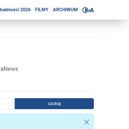
4-2025
tualności 2026
FILMY
ARCHIWUM
óraNews
szukaj