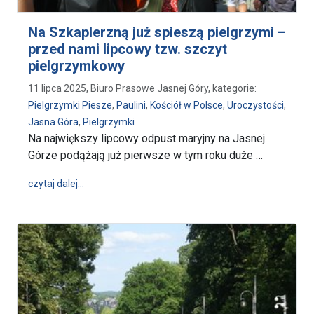
Na Szkaplerzną już spieszą pielgrzymi –
przed nami lipcowy tzw. szczyt
pielgrzymkowy
11 lipca 2025, Biuro Prasowe Jasnej Góry, kategorie:
Pielgrzymki Piesze
,
Paulini
,
Kościół w Polsce
,
Uroczystości
,
Jasna Góra
,
Pielgrzymki
Na największy lipcowy odpust maryjny na Jasnej
Górze podążają już pierwsze w tym roku duże …
wpis Na Szkaplerzną już spieszą pielgrzymi – przed
czytaj dalej…