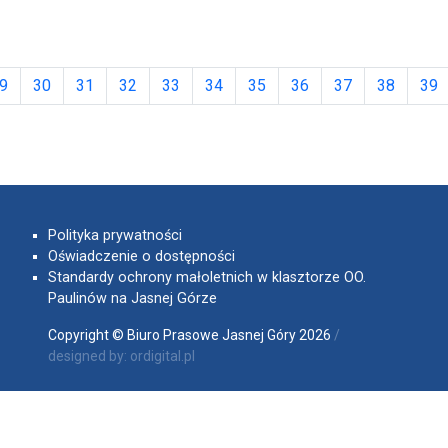
9
30
31
32
33
34
35
36
37
38
39
Polityka prywatności
Oświadczenie o dostępności
Standardy ochrony małoletnich w klasztorze OO.
Paulinów na Jasnej Górze
Copyright © Biuro Prasowe Jasnej Góry 2026
/
designed by:
ordigital.pl