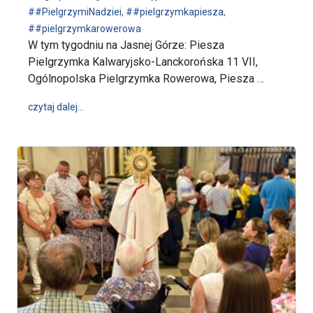
##PielgrzymiNadziei
,
##pielgrzymkapiesza
,
##pielgrzymkarowerowa
W tym tygodniu na Jasnej Górze: Piesza
Pielgrzymka Kalwaryjsko-Lanckorońska 11 VII,
Ogólnopolska Pielgrzymka Rowerowa, Piesza …
wpis W tym tygodniu na Jasnej Górze (07.07-13.07.
czytaj dalej…