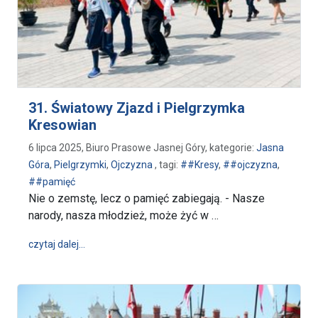
31. Światowy Zjazd i Pielgrzymka
Kresowian
6 lipca 2025, Biuro Prasowe Jasnej Góry, kategorie:
Jasna
Góra
,
Pielgrzymki
,
Ojczyzna
, tagi:
##Kresy
,
##ojczyzna
,
##pamięć
Nie o zemstę, lecz o pamięć zabiegają. - Nasze
narody, nasza młodzież, może żyć w …
wpis 31. Światowy Zjazd i Pielgrzymka Kresowian
czytaj dalej…