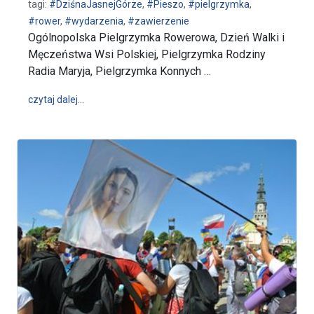
tagi:
#DziśnaJasnejGórze
,
#Pieszo
,
#pielgrzymka
,
#rower
,
#wydarzenia
,
#zawierzenie
Ogólnopolska Pielgrzymka Rowerowa, Dzień Walki i
Męczeństwa Wsi Polskiej, Pielgrzymka Rodziny
Radia Maryja, Pielgrzymka Konnych …
wpis Dziś na Jasnej Górze
czytaj dalej…