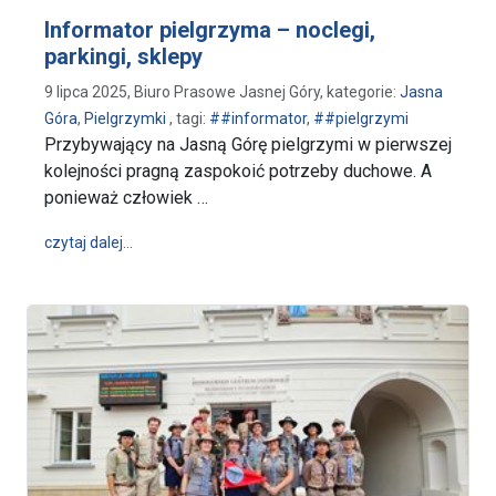
Informator pielgrzyma – noclegi,
parkingi, sklepy
9 lipca 2025, Biuro Prasowe Jasnej Góry, kategorie:
Jasna
Góra
,
Pielgrzymki
, tagi:
##informator
,
##pielgrzymi
Przybywający na Jasną Górę pielgrzymi w pierwszej
kolejności pragną zaspokoić potrzeby duchowe. A
ponieważ człowiek …
wpis Informator pielgrzyma – noclegi, parkingi, skle
czytaj dalej…