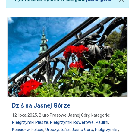
Dziś na Jasnej Górze
12 lipca 2025, Biuro Prasowe Jasnej Góry, kategorie:
Pielgrzymki Piesze
,
Pielgrzymki Rowerowe
,
Paulini
,
Kościół w Polsce
,
Uroczystości
,
Jasna Góra
,
Pielgrzymki
,