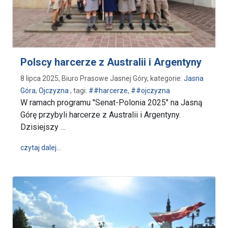
Polscy harcerze z Australii i Argentyny
8 lipca 2025, Biuro Prasowe Jasnej Góry, kategorie:
Jasna
Góra
,
Ojczyzna
, tagi:
##harcerze
,
##ojczyzna
W ramach programu "Senat-Polonia 2025" na Jasną
Górę przybyli harcerze z Australii i Argentyny.
Dzisiejszy …
wpis Polscy harcerze z Australii i Argentyny
czytaj dalej…