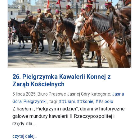
26. Pielgrzymka Kawalerii Konnej z
Zarąb Kościelnych
5 lipca 2025, Biuro Prasowe Jasnej Góry, kategorie:
Jasna
Góra
,
Pielgrzymki
, tagi:
##Ułani
,
##konie
,
##siodło
Z hasłem „Pielgrzymi nadziei”, ubrani w historyczne
galowe mundury kawalerii II Rzeczypospolitej i
rzędy dla …
wpis 26. Pielgrzymka Kawalerii Konnej z Zarąb Kośc
czytaj dalej…