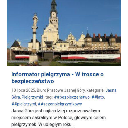
Informator pielgrzyma - W trosce o
bezpieczeństwo
10 lipca 2025, Biuro Prasowe Jasnej Góry, kategorie:
Jasna
Góra
,
Pielgrzymki
, tagi:
##bezpieczeństwo
,
##lato
,
##pielgrzymi
,
##sezonpielgrzymkowy
Jasna Góra jest najbardziej rozpoznawalnym
miejscem sakralnym w Polsce, głównym celem
pielgrzymek. W ubiegłym roku …