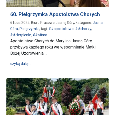
60. Pielgrzymka Apostolstwa Chorych
6 lipca 2025, Biuro Prasowe Jasnej Góry, kategorie:
Jasna
Góra
,
Pielgrzymki
, tagi:
##apostolstwo
,
##chorzy
,
##cierpienie
,
##ofiara
Apostolstwo Chorych do Maryi na Jasną Górę
przybywa każdego roku we wspomnienie Matki
Bożej Uzdrowienia …
wpis 60. Pielgrzymka Apostolstwa Chorych
czytaj dalej…