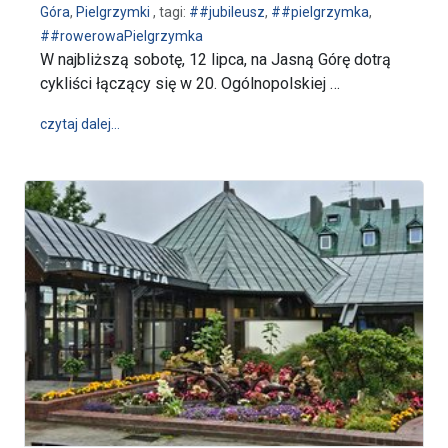
Góra
,
Pielgrzymki
, tagi:
##jubileusz
,
##pielgrzymka
,
##rowerowaPielgrzymka
W najbliższą sobotę, 12 lipca, na Jasną Górę dotrą
cykliści łączący się w 20. Ogólnopolskiej …
wpis Ogólnopolska Pielgrzymka Rowerowa - zapow
czytaj dalej…