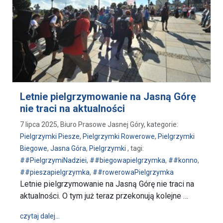
Letnie pielgrzymowanie na Jasną Górę
nie traci na aktualności
7 lipca 2025, Biuro Prasowe Jasnej Góry, kategorie:
Pielgrzymki Piesze
,
Pielgrzymki Rowerowe
,
Pielgrzymki
Biegowe
,
Jasna Góra
,
Pielgrzymki
, tagi:
##PielgrzymiNadziei
,
##biegowapielgrzymka
,
##konno
,
##pieszapielgrzymka
,
##rowerowaPielgrzymka
Letnie pielgrzymowanie na Jasną Górę nie traci na
aktualności. O tym już teraz przekonują kolejne …
wpis Letnie pielgrzymowanie na Jasną Górę nie traci
czytaj dalej…