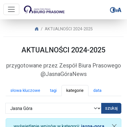
Biuro Prasowe Jasnej Góry – AK
Biuro Prasowe Jasnej Góry
AKTUALNOŚCI 2024-2025
AKTUALNOŚCI 2024-2025
przygotowane przez Zespół Biura Prasowego
@JasnaGóraNews
słowa kluczowe
tagi
kategorie
data
szukaj
wyświetlanie wpisów w kategorii:
jasna-gora