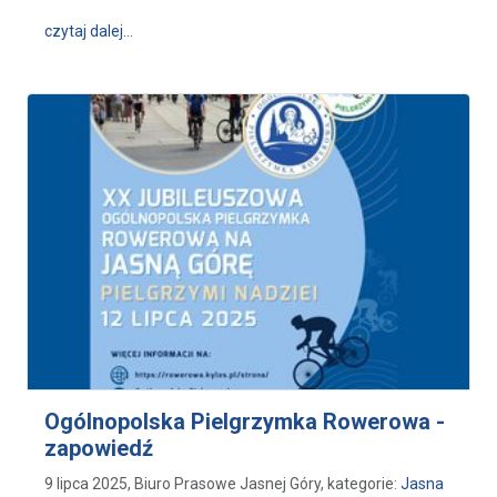
wpis Informator pielgrzyma - W trosce o bezpiecze
czytaj dalej…
Ogólnopolska Pielgrzymka Rowerowa -
zapowiedź
9 lipca 2025, Biuro Prasowe Jasnej Góry, kategorie:
Jasna