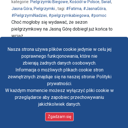
kategorie:
Pielgrzymki Biegowe
,
Kościół w Polsce
,
Świat
,
Jasna Góra
,
Pielgrzymki
, tagi:
#Fatima
,
#JasnaGóra
,
#PielgrzymiNadziei
,
#pielgrzymkabiegowa
,
#pomoc
Choć mogłoby się wydawać, że sezon
pielgrzymkowy na Jasną Górę dobiegł już końca to
wciąż …
wpis Run to Fatima - z Grudziądza przez Jasną Gór
czytaj dalej…
Nasza strona używa plików cookie jedynie w celu jej
poprawnego funkcjonowania, które nie
zbierają żadnych danych osobowych.
Informacja o możliwych plikach cookie stron
Fa
zewnętrznych znajduje się na naszej stronie Polityki
Yo
prywatności.
W każdym momencie możesz wyłączyć pliki cookie w
Tw
przeglądarce aby zapobiec przechowywaniu
jakichkolwiek danych.
in
Polityka prywatności
Oświadczenie o dostępności
Zgadzam się
Standardy ochrony małoletnich w klasztorze OO.
Paulinów na Jasnej Górze