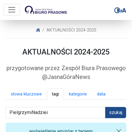
Biuro Prasowe Jasnej Góry – AK
Biuro Prasowe Jasnej Góry
AKTUALNOŚCI 2024-2025
AKTUALNOŚCI 2024-2025
przygotowane przez Zespół Biura Prasowego
@JasnaGóraNews
słowa kluczowe
tagi
kategorie
data
szukaj
wyświetlanie wpisów z tagiem: