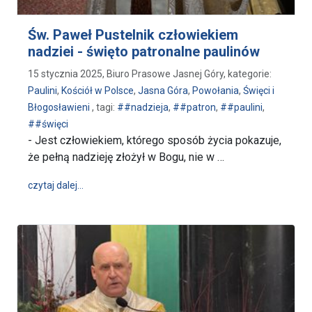
Św. Paweł Pustelnik człowiekiem
nadziei - święto patronalne paulinów
15 stycznia 2025, Biuro Prasowe Jasnej Góry, kategorie:
Paulini
,
Kościół w Polsce
,
Jasna Góra
,
Powołania
,
Święci i
Błogosławieni
, tagi:
##nadzieja
,
##patron
,
##paulini
,
##święci
- Jest człowiekiem, którego sposób życia pokazuje,
że pełną nadzieję złożył w Bogu, nie w …
wpis Św. Paweł Pustelnik człowiekiem nadziei - świ
czytaj dalej…