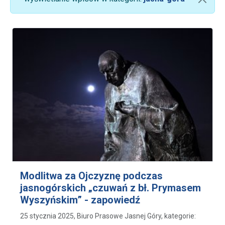
Modlitwa za Ojczyznę podczas
jasnogórskich „czuwań z bł. Prymasem
Wyszyńskim” - zapowiedź
25 stycznia 2025, Biuro Prasowe Jasnej Góry, kategorie: