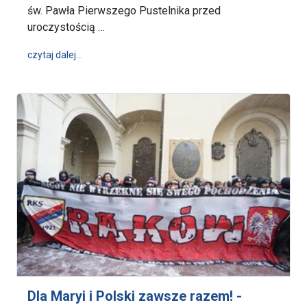
św. Pawła Pierwszego Pustelnika przed
uroczystością …
wpis W tym tygodniu na Jasnej Górze (13-19.01.202
czytaj dalej…
Dla Maryi i Polski zawsze razem! -