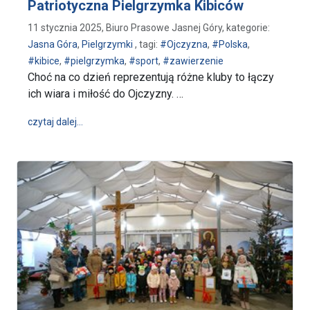
Patriotyczna Pielgrzymka Kibiców
11 stycznia 2025, Biuro Prasowe Jasnej Góry, kategorie:
Jasna Góra
,
Pielgrzymki
, tagi:
#Ojczyzna
,
#Polska
,
#kibice
,
#pielgrzymka
,
#sport
,
#zawierzenie
Choć na co dzień reprezentują różne kluby to łączy
ich wiara i miłość do Ojczyzny. …
wpis Dla Maryi i Polski zawsze razem! - Patriotyczn
czytaj dalej…