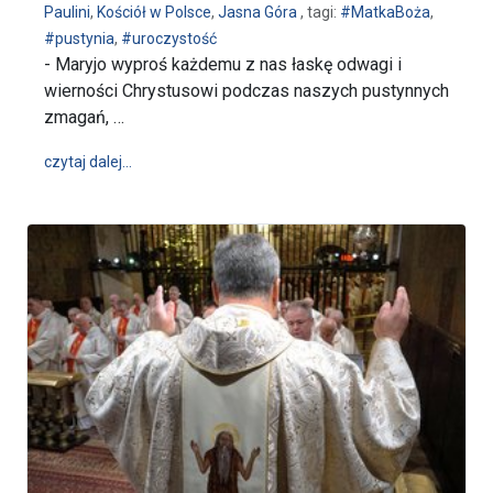
Paulini
,
Kościół w Polsce
,
Jasna Góra
, tagi:
#MatkaBoża
,
#pustynia
,
#uroczystość
- Maryjo wyproś każdemu z nas łaskę odwagi i
wierności Chrystusowi podczas naszych pustynnych
zmagań, …
wpis Święto Najświętszej Maryi Panny Królowej Pust
czytaj dalej…