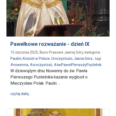
Pawełkowe rozważanie - dzień IX
15 stycznia 2025, Biuro Prasowe Jasnej Góry, kategorie:
Paulini
,
Kościół w Polsce
,
Uroczystości
,
Jasna Góra
, tagi:
#nowenna
,
#uroczystość
,
#śwPawełPierwszyPustelnik
W dziewiątym dniu Nowenny do św. Pawła
Pierwszego Pustelnika kazanie wygłosił o.
Mieczysław Polak. Paulin …
wpis Pawełkowe rozważanie - dzień IX
czytaj dalej…