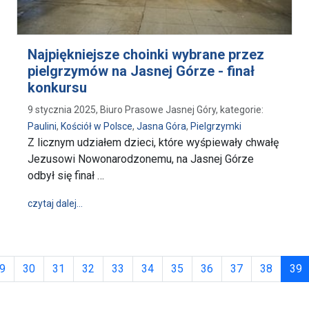
Najpiękniejsze choinki wybrane przez
pielgrzymów na Jasnej Górze - finał
konkursu
9 stycznia 2025, Biuro Prasowe Jasnej Góry, kategorie:
Paulini
,
Kościół w Polsce
,
Jasna Góra
,
Pielgrzymki
Z licznym udziałem dzieci, które wyśpiewały chwałę
Jezusowi Nowonarodzonemu, na Jasnej Górze
odbył się finał …
wpis Najpiękniejsze choinki wybrane przez pielgrzy
czytaj dalej…
(
9
30
31
32
33
34
35
36
37
38
39