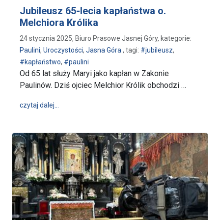
Jubileusz 65-lecia kapłaństwa o.
Melchiora Królika
24 stycznia 2025, Biuro Prasowe Jasnej Góry, kategorie:
Paulini
,
Uroczystości
,
Jasna Góra
, tagi:
#jubileusz
,
#kapłaństwo
,
#paulini
Od 65 lat służy Maryi jako kapłan w Zakonie
Paulinów. Dziś ojciec Melchior Królik obchodzi …
wpis Jubileusz 65-lecia kapłaństwa o. Melchiora Król
czytaj dalej…