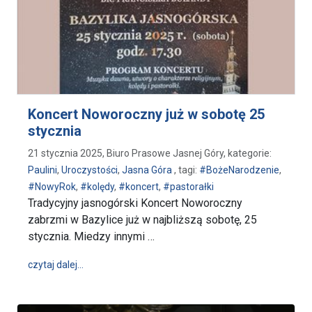
Koncert Noworoczny już w sobotę 25
stycznia
21 stycznia 2025, Biuro Prasowe Jasnej Góry, kategorie:
Paulini
,
Uroczystości
,
Jasna Góra
, tagi:
#BożeNarodzenie
,
#NowyRok
,
#kolędy
,
#koncert
,
#pastorałki
Tradycyjny jasnogórski Koncert Noworoczny
zabrzmi w Bazylice już w najbliższą sobotę, 25
stycznia. Miedzy innymi …
wpis Koncert Noworoczny już w sobotę 25 stycznia
czytaj dalej…