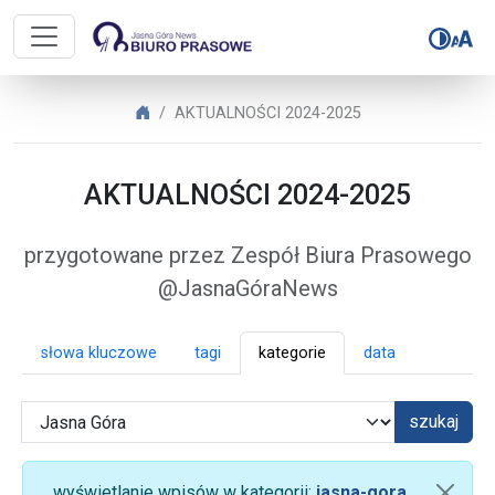
Biuro Prasowe Jasnej Góry – AK
Biuro Prasowe Jasnej Góry
AKTUALNOŚCI 2024-2025
AKTUALNOŚCI 2024-2025
przygotowane przez Zespół Biura Prasowego
@JasnaGóraNews
słowa kluczowe
tagi
kategorie
data
szukaj
wyświetlanie wpisów w kategorii:
jasna-gora