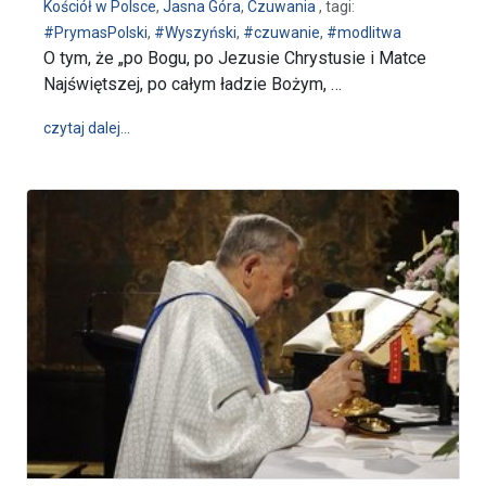
Kościół w Polsce
,
Jasna Góra
,
Czuwania
, tagi:
#PrymasPolski
,
#Wyszyński
,
#czuwanie
,
#modlitwa
O tym, że „po Bogu, po Jezusie Chrystusie i Matce
Najświętszej, po całym ładzie Bożym, …
wpis Modlitwa za Ojczyznę podczas jasnogórskich 
czytaj dalej…