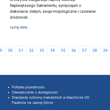
Najświętszego Sakramentu, sympozjum o
diakonacie stałym, sesja misjologiczna i czuwanie
środowisk …
wpis Dziś na Jasnej Górze
czytaj dalej…
9
30
31
32
33
34
35
36
37
38
39
Polityka prywatności
Oświadczenie o dostępności
Standardy ochrony małoletnich w klasztorze OO.
Paulinów na Jasnej Górze