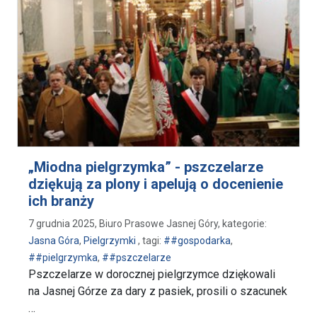
„Miodna pielgrzymka” - pszczelarze
dziękują za plony i apelują o docenienie
ich branży
7 grudnia 2025, Biuro Prasowe Jasnej Góry, kategorie:
Jasna Góra
,
Pielgrzymki
, tagi:
##gospodarka
,
##pielgrzymka
,
##pszczelarze
Pszczelarze w dorocznej pielgrzymce dziękowali
na Jasnej Górze za dary z pasiek, prosili o szacunek
…