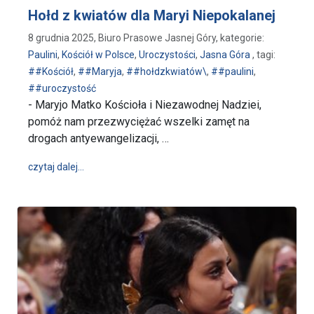
Hołd z kwiatów dla Maryi Niepokalanej
8 grudnia 2025, Biuro Prasowe Jasnej Góry, kategorie:
Paulini
,
Kościół w Polsce
,
Uroczystości
,
Jasna Góra
, tagi:
##Kościół
,
##Maryja
,
##hołdzkwiatów\
,
##paulini
,
##uroczystość
- Maryjo Matko Kościoła i Niezawodnej Nadziei,
pomóż nam przezwyciężać wszelki zamęt na
drogach antyewangelizacji, …
wpis Hołd z kwiatów dla Maryi Niepokalanej
czytaj dalej…