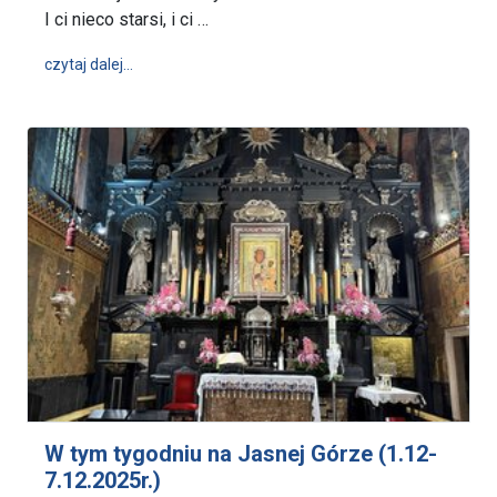
I ci nieco starsi, i ci …
wpis Wspólnota „Gaudium” – nowe miejsce dla młod
czytaj dalej…
W tym tygodniu na Jasnej Górze (1.12-
7.12.2025r.)