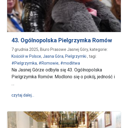
43. Ogólnopolska Pielgrzymka Romów
7 grudnia 2025, Biuro Prasowe Jasnej Góry, kategorie:
Kościół w Polsce
,
Jasna Góra
,
Pielgrzymki
, tagi:
#Pielgrzymka
,
#Romowie
,
#modlitwa
Na Jasnej Górze odbyła się 43. Ogólnopolska
Pielgrzymka Romów. Modlono się o pokój, jedność i
…
wpis 43. Ogólnopolska Pielgrzymka Romów
czytaj dalej…