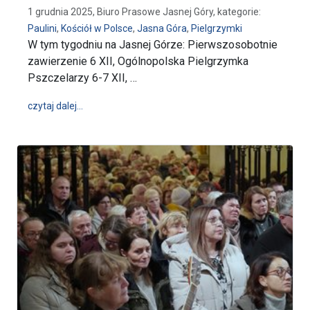
1 grudnia 2025, Biuro Prasowe Jasnej Góry, kategorie:
Paulini
,
Kościół w Polsce
,
Jasna Góra
,
Pielgrzymki
W tym tygodniu na Jasnej Górze: Pierwszosobotnie
zawierzenie 6 XII, Ogólnopolska Pielgrzymka
Pszczelarzy 6-7 XII, …
wpis W tym tygodniu na Jasnej Górze (1.12-7.12.202
czytaj dalej…