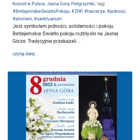
Kościół w Polsce
,
Jasna Góra
,
Pielgrzymki
, tagi:
#BetlejemskieŚwiatłoPokoju
,
#ZHP
,
#harcerze
,
#jedność
,
#płomień
,
#sanktuarium
Jest symbolem jedności, solidarności i pokoju.
Betlejemskie Światło pokoju rozbłysło na Jasnej
Górze. Tradycyjnie przekazali …
wpis Betlejemskie Światło Pokoju rozbłysło na Jasn
czytaj dalej…