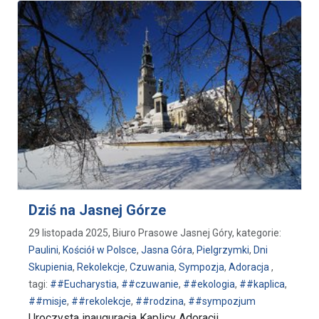
Dziś na Jasnej Górze
29 listopada 2025, Biuro Prasowe Jasnej Góry, kategorie:
Paulini
,
Kościół w Polsce
,
Jasna Góra
,
Pielgrzymki
,
Dni
Skupienia
,
Rekolekcje
,
Czuwania
,
Sympozja
,
Adoracja
,
tagi:
##Eucharystia
,
##czuwanie
,
##ekologia
,
##kaplica
,
##misje
,
##rekolekcje
,
##rodzina
,
##sympozjum
Uroczysta inauguracja Kaplicy Adoracji