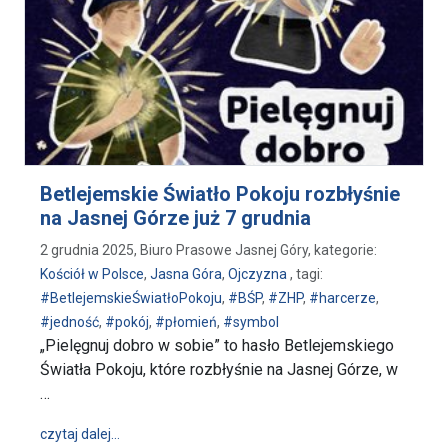
Betlejemskie Światło Pokoju rozbłyśnie
na Jasnej Górze już 7 grudnia
2 grudnia 2025, Biuro Prasowe Jasnej Góry, kategorie:
Kościół w Polsce
,
Jasna Góra
,
Ojczyzna
, tagi:
#BetlejemskieŚwiatłoPokoju
,
#BŚP
,
#ZHP
,
#harcerze
,
#jedność
,
#pokój
,
#płomień
,
#symbol
„Pielęgnuj dobro w sobie” to hasło Betlejemskiego
Światła Pokoju, które rozbłyśnie na Jasnej Górze, w
…
wpis Betlejemskie Światło Pokoju rozbłyśnie na Jasn
czytaj dalej…