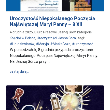
Uroczystość Niepokalanego Poczęcia
Najświętszej Maryi Panny – 8 XII
4 grudnia 2025, Biuro Prasowe Jasnej Góry, kategorie:
Kościół w Polsce
,
Uroczystości
,
Jasna Góra
, tagi:
#HołdzKwiatów
,
#Maryja
,
#MatkaBoża
,
#uroczystość
W poniedziałek, 8 grudnia przypada uroczystość
Niepokalanego Poczęcia Najświętszej Maryi Panny.
Na Jasnej Górze przy …
wpis Uroczystość Niepokalanego Poczęcia Najświętsz
czytaj dalej…