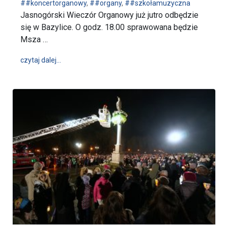
##koncertorganowy
,
##organy
,
##szkołamuzyczna
Jasnogórski Wieczór Organowy już jutro odbędzie
się w Bazylice. O godz. 18.00 sprawowana będzie
Msza …
wpis Jasnogórski Wieczór Organowy już jutro – 11 XI
czytaj dalej…