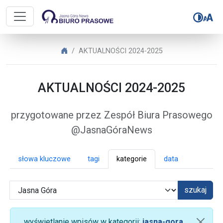
Biuro Prasowe Jasnej Góry – AK
Biuro Prasowe Jasnej Góry
AKTUALNOŚCI 2024-2025
AKTUALNOŚCI 2024-2025
przygotowane przez Zespół Biura Prasowego
@JasnaGóraNews
słowa kluczowe
tagi
kategorie
data
szukaj
wyświetlanie wpisów w kategorii:
jasna-gora