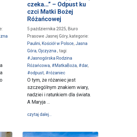
czeka...” – Odpust ku
czci Matki Bożej
Różańcowej
e:
5 października 2025, Biuro
yzna
Prasowe Jasnej Góry, kategorie:
Paulini
,
Kościół w Polsce
,
Jasna
Góra
,
Ojczyzna
, tagi:
#Jasnogórska Rodzina
za
Różańcowa
,
#MatkaBoża
,
#dar
,
wa
#odpust
,
#różaniec
go
O tym, że różaniec jest
szczególnym znakiem wiary,
nadziei i ratunkiem dla świata.
chać ojczyznę i jej służyć - Rodzinna Pielgrzymka Rycerzy Kolumba na
A Maryja …
wpis „Do Ciebie się cały świat ucieka, Prze
czytaj dalej…