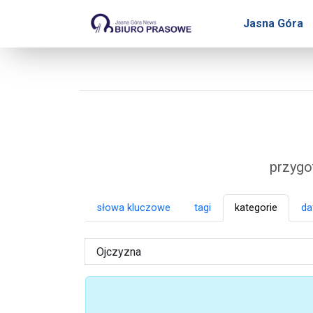
Biuro Prasowe Jasnej 
Jasna Góra
przygo
słowa kluczowe
tagi
kategorie
da