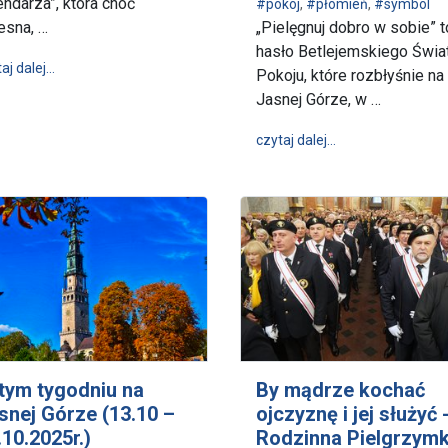
endarza”, która choć
#pokój
,
#płomień
,
#symbol
esna, …
„Pielęgnuj dobro w sobie” t
z rybami w tle
hasło Betlejemskiego Świa
wpis 13 – jakże znamienny grudniowy dzień
aj dalej…
Pokoju, które rozbłyśnie na
Jasnej Górze, w …
wpis Betlejemskie
czytaj dalej…
tym tygodniu na
By mądrze kochać
snej Górze (13.10 –
ojczyznę i jej służyć 
.10.2025r.)
Rodzinna Pielgrzym