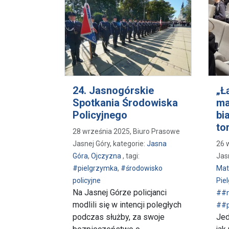
24. Jasnogórskie
„Ł
Spotkania Środowiska
ma
Policyjnego
bi
to
28 września 2025, Biuro Prasowe
Jasnej Góry, kategorie:
Jasna
26 
Góra
,
Ojczyzna
, tagi:
Jasn
#pielgrzymka
,
#środowisko
Mat
policyjne
Pie
Na Jasnej Górze policjanci
##
modlili się w intencji poległych
##p
podczas służby, za swoje
Jed