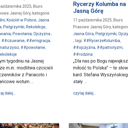
Rycerzy Kolumba na
października 2025, Biuro
Jasną Górę
sowe Jasnej Góry, kategorie:
ini
,
Kościół w Polsce
,
Jasna
11 października 2025, Biuro
a
,
Pielgrzymki
,
Rekolekcje
,
Prasowe Jasnej Góry, kategori
wania
,
Powołania
,
Ojczyzna
,
Jasna Góra
,
Pielgrzymki
,
Ojcz
:
##czuwanie
,
##emigracja
,
, tagi:
##RycerzeKolumba
,
aturzyści
,
##powołanie
,
##ojczyzna
,
##patriotyzm
,
ekolekcje
##rodzina
ym tygodniu na Jasnej
„Dla nas po Bogu najwięks
ze m.in.: modlitwa czcicieli
miłość to Polska” – te sło
zenników z Pariacoto i
kard. Stefana Wyszyńskie
żańcowe wotum …
stały …
wpis W tym tygodniu na Jasnej Górze (13.10 – 19.10.2025r.)
wpis By mądrze ko
aj dalej…
czytaj dalej…