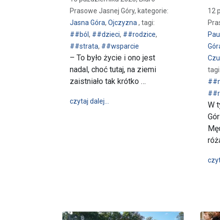
Prasowe Jasnej Góry, kategorie:
12 
Jasna Góra
,
Ojczyzna
, tagi:
Pra
##ból
,
##dzieci
,
##rodzice
,
Paul
##strata
,
##wsparcie
Gór
– To było życie i ono jest
Czu
nadal, choć tutaj, na ziemi
tagi
zaistniało tak krótko …
##m
##r
wpis Dzień Dziecka Utraconego
czytaj dalej…
W t
Gór
Męc
ró
czyt