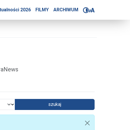
4-2025
tualności 2026
FILMY
ARCHIWUM
óraNews
szukaj