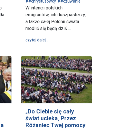
##chrystusowcy
,
##czuwanie
o
W intencji polskich
tła
emigrantów, ich duszpasterzy,
a także całej Polonii świata
modlić się będą dziś …
 Światło Pokoju rozbłyśnie na Jasnej Górze już 7 grudnia
wpis 40. Jasnogórska Noc Czuwania w intencji
czytaj dalej…
„Do Ciebie się cały
-
świat ucieka, Przez
ka
Różaniec Twej pomocy