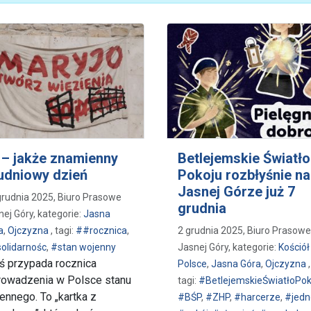
 – jakże znamienny
Betlejemskie Światło
udniowy dzień
Pokoju rozbłyśnie na
Jasnej Górze już 7
grudnia 2025, Biuro Prasowe
grudnia
nej Góry, kategorie:
Jasna
a
,
Ojczyzna
, tagi:
##rocznica
,
2 grudnia 2025, Biuro Prasowe
olidarnośc
,
#stan wojenny
Jasnej Góry, kategorie:
Kościół
ś przypada rocznica
Polsce
,
Jasna Góra
,
Ojczyzna
,
owadzenia w Polsce stanu
tagi:
#BetlejemskieŚwiatłoPok
ennego. To „kartka z
#BŚP
,
#ZHP
,
#harcerze
,
#jedn