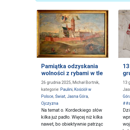
Pamiątka odzyskania
13
wolności z rybami w tle
gr
26 grudnia 2025, Michał Bortnik,
13 
kategorie:
Paulini
,
Kościół w
Jas
Polsce
,
Świat
,
Jasna Góra
,
Gór
Ojczyzna
##s
Na temat o. Kordeckiego słów
Dzi
kilka już padło. Więcej niż kilka
wpr
nawet, bo obiektywnie patrząc
woj