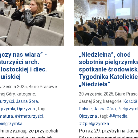
ączy nas wiara” -
„Niedzielna”, choć
turzyści arch.
sobotnia pielgrzymk
ałostockiej i diec.
spotkanie środowisk
ruńskiej
Tygodnika Katolicki
„Niedziela”
września 2025, Biuro Prasowe
ej Góry, kategorie:
20 września 2025, Biuro Pras
urzyści
,
Jasna Góra
,
Jasnej Góry, kategorie:
Kościół
lgrzymki
,
Ojczyzna
, tagi:
Polsce
,
Jasna Góra
,
Pielgrzym
matura
,
##maturzyści
,
Ojczyzna
, tagi:
##media
,
ielgrzymka
##pielgrzymka
ni przyznają, że przyjechali
Po raz 29. przybyli na Jasn