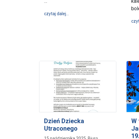
…
kal
bol
wpis Pamiątka odzyskania wolności 
czytaj dalej…
czyt
Dzień Dziecka
W 
Utraconego
Ja
19
15 października 2025, Biuro