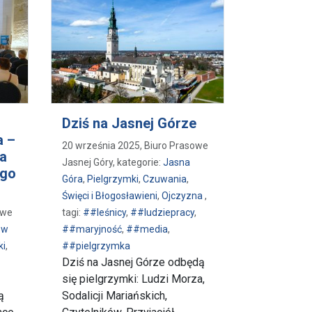
Dziś na Jasnej Górze
a –
20 września 2025, Biuro Prasowe
a
Jasnej Góry, kategorie:
Jasna
ego
Góra
,
Pielgrzymki
,
Czuwania
,
Święci i Błogosławieni
,
Ojczyzna
,
owe
tagi:
##leśnicy
,
##ludziepracy
,
 w
##maryjność
,
##media
,
ki
,
##pielgrzymka
Dziś na Jasnej Górze odbędą
się pielgrzymki: Ludzi Morza,
ą
Sodalicji Mariańskich,