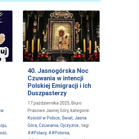
40. Jasnogórska Noc
Czuwania w intencji
Polskiej Emigracji i ich
Duszpasterzy
17 października 2025, Biuro
 w
Prasowe Jasnej Góry, kategorie:
Kościół w Polsce
,
Świat
,
Jasna
oju
,
Góra
,
Czuwania
,
Ojczyzna
, tagi:
ość
,
##Polacy
,
##Polonia
,