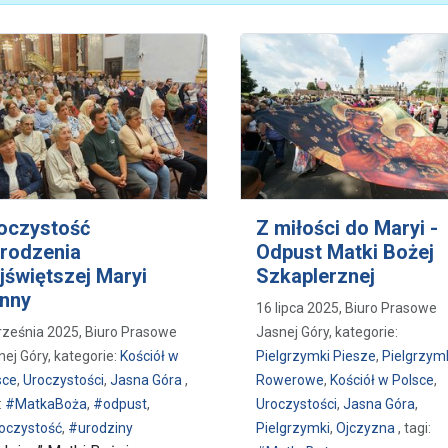
oczystość
Z miłości do Maryi -
rodzenia
Odpust Matki Bożej
jświętszej Maryi
Szkaplerznej
nny
16 lipca 2025, Biuro Prasowe
rześnia 2025, Biuro Prasowe
Jasnej Góry, kategorie:
nej Góry, kategorie:
Kościół w
Pielgrzymki Piesze
,
Pielgrzym
sce
,
Uroczystości
,
Jasna Góra
,
Rowerowe
,
Kościół w Polsce
,
:
#MatkaBoża
,
#odpust
,
Uroczystości
,
Jasna Góra
,
oczystość
,
#urodziny
Pielgrzymki
,
Ojczyzna
, tagi: