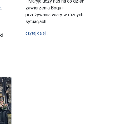
- Maryja uczy nas na co dzień
zawierzenia Bogu i
t
,
przeżywania wiary w różnych
sytuacjach …
wpis Uroczystości odpustowe ku czci Matki
czytaj dalej…
ki
 Maryi - Odpust Matki Bożej Szkaplerznej
Różańcowej