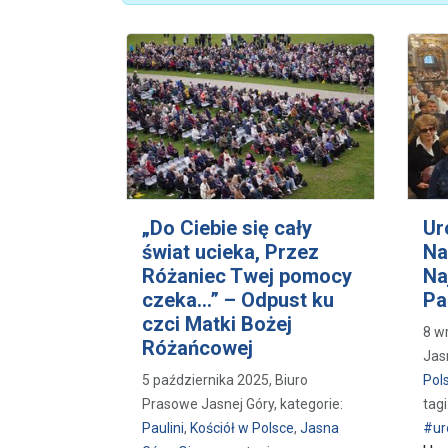
„Do Ciebie się cały
Ur
świat ucieka, Przez
Na
Różaniec Twej pomocy
Na
czeka...” – Odpust ku
Pa
czci Matki Bożej
8 w
Różańcowej
Jas
5 października 2025, Biuro
Pol
Prasowe Jasnej Góry, kategorie:
tagi
Paulini
,
Kościół w Polsce
,
Jasna
#ur