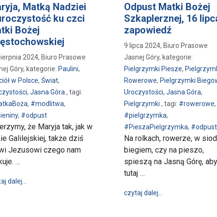
ryja, Matką Nadziei
Odpust Matki Bożej
uroczystość ku czci
Szkaplerznej, 16 lipc
tki Bożej
zapowiedź
ęstochowskiej
9 lipca 2024, Biuro Prasowe
sierpnia 2024, Biuro Prasowe
Jasnej Góry, kategorie:
nej Góry, kategorie:
Paulini
,
Pielgrzymki Piesze
,
Pielgrzym
ciół w Polsce
,
Świat
,
Rowerowe
,
Pielgrzymki Bieg
czystości
,
Jasna Góra
, tagi:
Uroczystości
,
Jasna Góra
,
tkaBoża
,
#modlitwa
,
Pielgrzymki
, tagi:
#rowerowe
,
ieniny
,
#odpust
#pielgrzymka
,
erzymy, że Maryja tak, jak w
#PieszaPielgrzymka
,
#odpust
ie Galilejskiej, także dziś
Na rolkach, rowerze, w siod
wi Jezusowi czego nam
biegiem, czy na pieszo,
kuje. …
spieszą na Jasną Górę, ab
tutaj …
wpis Maryja, Matką Nadziei – uroczystość ku czci Matki Bożej
aj dalej…
wpis Odpust Matki
czytaj dalej…