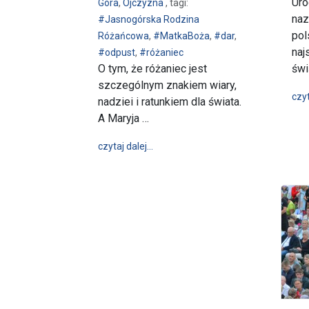
Uro
Góra
,
Ojczyzna
, tagi:
naz
#Jasnogórska Rodzina
pol
Różańcowa
,
#MatkaBoża
,
#dar
,
naj
#odpust
,
#różaniec
O tym, że różaniec jest
świ
szczególnym znakiem wiary,
czyt
nadziei i ratunkiem dla świata.
A Maryja …
wpis „Do Ciebie się cały świat ucie
czytaj dalej…