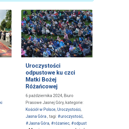
Uroczystości
odpustowe ku czci
Matki Bożej
Różańcowej
6 października 2024, Biuro
ki
Prasowe Jasnej Góry, kategorie:
Kościół w Polsce
,
Uroczystości
,
Jasna Góra
, tagi:
#uroczystość
,
#Jasna Góra
,
#różaniec
,
#odpust