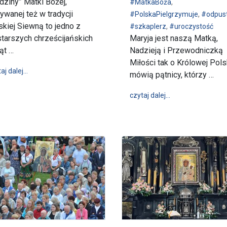
dziny” Matki Bożej,
#MatkaBoża
,
ywanej też w tradycji
#PolskaPielgrzymuje
,
#odpus
skiej Siewną to jedno z
#szkaplerz
,
#uroczystość
starszych chrześcijańskich
Maryja jest naszą Matką,
ąt …
Nadzieją i Przewodniczką
Miłości tak o Królowej Pols
wpis Uroczystość Narodzenia Najświętszej Maryi Panny
aj dalej…
mówią pątnicy, którzy …
wpis Z miłości do
czytaj dalej…
ka, Przez Różaniec Twej pomocy czeka...” – Odpust ku czci Matki Bożej 