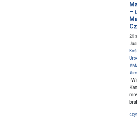
Ma
– 
Ma
Cz
26 
Jas
Koś
Uro
#Ma
#im
-Wi
Kan
mó
bra
czyt