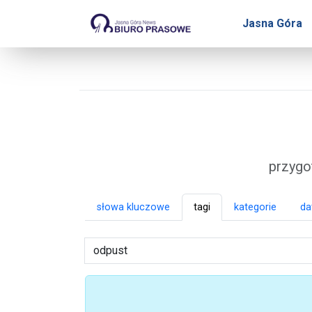
Biuro Prasowe Jasnej 
Jasna Góra
przygo
słowa kluczowe
tagi
kategorie
da