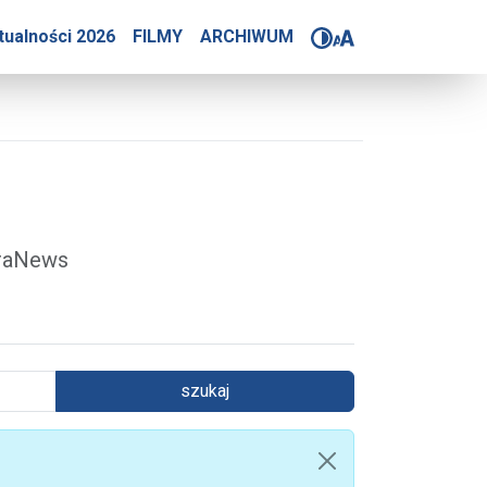
4-2025
tualności 2026
FILMY
ARCHIWUM
óraNews
szukaj