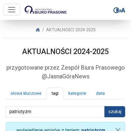
Biuro Prasowe Jasnej Góry – AK
Biuro Prasowe Jasnej Góry
AKTUALNOŚCI 2024-2025
AKTUALNOŚCI 2024-2025
przygotowane przez Zespół Biura Prasowego
@JasnaGóraNews
słowa kluczowe
tagi
kategorie
data
szukaj
wyświetlanie wpisów z tagiem:
patriotyzm