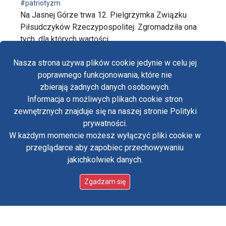
#patriotyzm
Na Jasnej Górze trwa 12. Pielgrzymka Związku
Piłsudczyków Rzeczypospolitej. Zgromadziła ona
tych, dla których wartości …
wpis 12. Pielgrzymka Związku Piłsudczyków Rzeczy
czytaj dalej…
Nasza strona używa plików cookie jedynie w celu jej
poprawnego funkcjonowania, które nie
zbierają żadnych danych osobowych.
Informacja o możliwych plikach cookie stron
Fa
zewnętrznych znajduje się na naszej stronie Polityki
Yo
prywatności.
W każdym momencie możesz wyłączyć pliki cookie w
Tw
przeglądarce aby zapobiec przechowywaniu
jakichkolwiek danych.
in
Polityka prywatności
Oświadczenie o dostępności
Zgadzam się
Standardy ochrony małoletnich w klasztorze OO.
Paulinów na Jasnej Górze
Copyright © Biuro Prasowe Jasnej Góry 2026
/