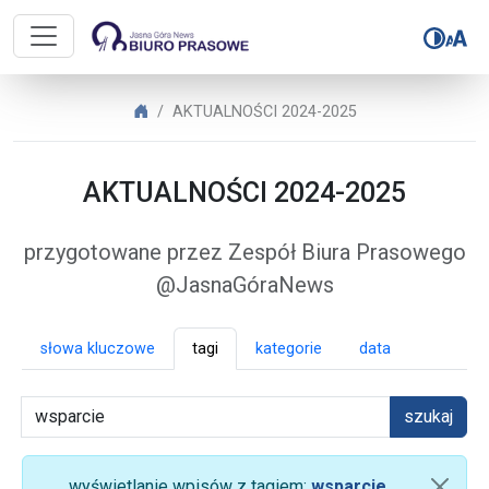
Biuro Prasowe Jasnej Góry – AK
Biuro Prasowe Jasnej Góry
AKTUALNOŚCI 2024-2025
AKTUALNOŚCI 2024-2025
przygotowane przez Zespół Biura Prasowego
@JasnaGóraNews
słowa kluczowe
tagi
kategorie
data
szukaj
wyświetlanie wpisów z tagiem:
wsparcie