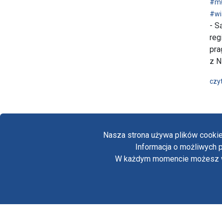
#mł
#wi
- S
reg
pra
z N
czyt
Nasza strona używa plików cookie
Informacja o możliwych p
W każdym momencie możesz wył
Copyright © Biuro Prasowe Jasnej Góry 2026
/