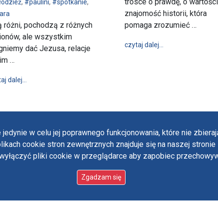
trosce o prawdę, o wartości
odzież
,
#paulini
,
#spotkanie
,
znajomość historii, która
ara
ą różni, pochodzą z różnych
pomaga zrozumieć …
ionów, ale wszystkim
wpis „Prawda o Ka
czytaj dalej…
gniemy dać Jezusa, relacje
im …
wpis Młodzi „W ramionach Matki” - spotkanie młodzieży z pauli
aj dalej…
 jedynie w celu jej poprawnego funkcjonowania, które nie zbier
likach cookie stron zewnętrznych znajduje się na naszej stronie 
ączyć pliki cookie w przeglądarce aby zapobiec przechowywa
Polit
Oświ
Zgadzam się
 designed by:
ordigital.pl
Stan
Paul