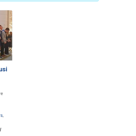
usi
we
rs
,
W