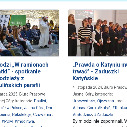
odzi „W ramionach
„Prawda o Katyniu m
tki” - spotkanie
trwać” - Zaduszki
odzieży z
Katyńskie
ulińskich parafii
4 listopada 2024, Biuro Praso
arca 2025, Biuro Prasowe
Jasnej Góry, kategorie:
nej Góry, kategorie:
Paulini
,
Uroczystości
,
Ojczyzna
, tagi:
ciół w Polsce
,
Jasna Góra
,
Dni
#Jasna Góra
,
#Katyń
,
#Konku
pienia
,
Rekolekcje
,
Czuwania
,
#młodzież
,
#Zaduszki
By młodzi nie zapominali. 
:
#PDM
,
#modlitwa
,