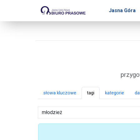
Biuro Prasowe Jasnej 
Jasna Góra
przygo
słowa kluczowe
tagi
kategorie
da