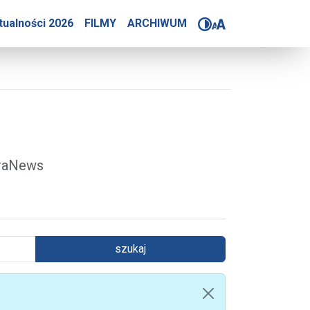
4-2025
tualności 2026
FILMY
ARCHIWUM
óraNews
szukaj