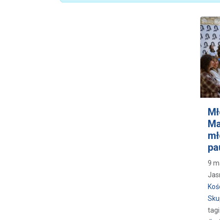
Mł
Ma
mł
pa
9 m
Jas
Koś
Sku
tagi