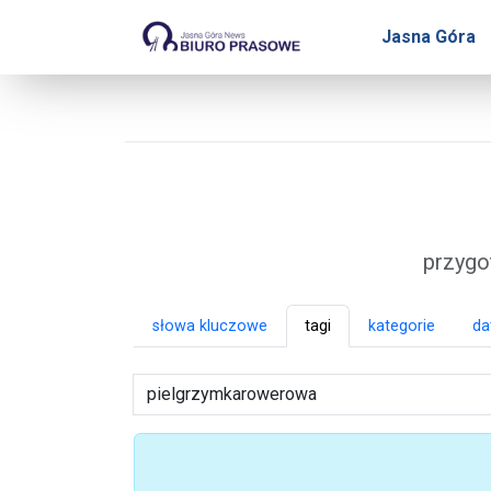
Biuro Prasowe Jasnej 
Jasna Góra
przygo
słowa kluczowe
tagi
kategorie
da