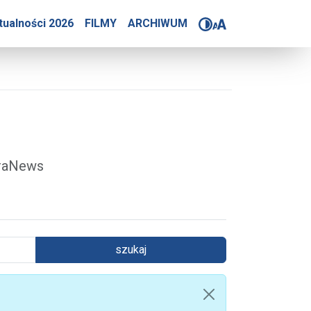
4-2025
tualności 2026
FILMY
ARCHIWUM
óraNews
szukaj