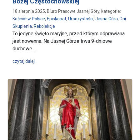
Bożej Częstochowskiej
18 sierpnia 2025, Biuro Prasowe Jasnej Góry, kategorie:
Kościół w Polsce
,
Episkopat
,
Uroczystości
,
Jasna Góra
,
Dni
Skupienia
,
Rekolekcje
To jedyne święto maryjne, przed którym odprawiana
jest nowenna. Na Jasnej Górze trwa 9-dniowe
duchowe …
wpis O Maryi i nadziei podczas jasnogórskiej nowen
czytaj dalej…