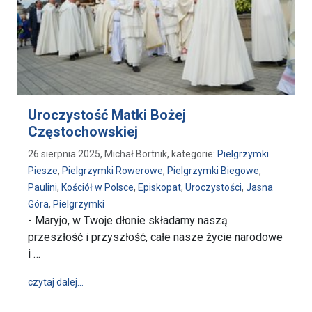
Uroczystość Matki Bożej
Częstochowskiej
26 sierpnia 2025, Michał Bortnik, kategorie:
Pielgrzymki
Piesze
,
Pielgrzymki Rowerowe
,
Pielgrzymki Biegowe
,
Paulini
,
Kościół w Polsce
,
Episkopat
,
Uroczystości
,
Jasna
Góra
,
Pielgrzymki
- Maryjo, w Twoje dłonie składamy naszą
przeszłość i przyszłość, całe nasze życie narodowe
i …
wpis Uroczystość Matki Bożej Częstochowskiej
czytaj dalej…