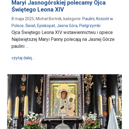
Maryi Jasnogórskiej polecamy Ojca
Świętego Leona XIV
8 maja 2025, Michał Bortnik, kategorie:
Paulini
,
Kościół w
Polsce
,
Świat
,
Episkopat
,
Jasna Góra
,
Pielgrzymki
Ojca Świętego Leona XIV wstawiennictwu i opiece
Najświętszej Maryi Panny polecają na Jasnej Górze
paulini …
wpis Maryi Jasnogórskiej polecamy Ojca Świętego L
czytaj dalej…