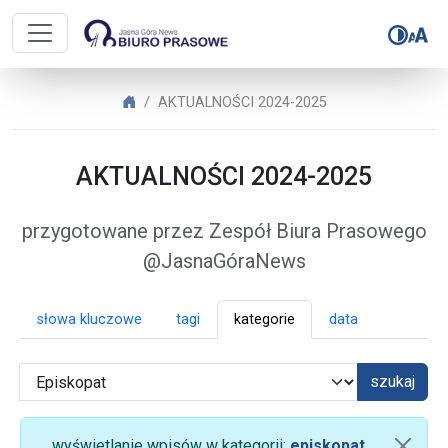
Biuro Prasowe Jasnej Góry – AK
Biuro Prasowe Jasnej Góry
AKTUALNOŚCI 2024-2025
AKTUALNOŚCI 2024-2025
przygotowane przez Zespół Biura Prasowego
@JasnaGóraNews
słowa kluczowe
tagi
kategorie
data
szukaj
wyświetlanie wpisów w kategorii:
episkopat