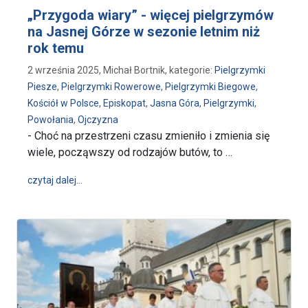
„Przygoda wiary” - więcej pielgrzymów
na Jasnej Górze w sezonie letnim niż
rok temu
2 września 2025, Michał Bortnik, kategorie:
Pielgrzymki
Piesze
,
Pielgrzymki Rowerowe
,
Pielgrzymki Biegowe
,
Kościół w Polsce
,
Episkopat
,
Jasna Góra
,
Pielgrzymki
,
Powołania
,
Ojczyzna
- Choć na przestrzeni czasu zmieniło i zmienia się
wiele, począwszy od rodzajów butów, to …
wpis „Przygoda wiary” - więcej pielgrzymów na Jasn
czytaj dalej…