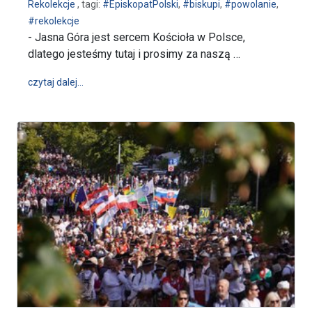
Rekolekcje
, tagi:
#EpiskopatPolski
,
#biskupi
,
#powolanie
,
#rekolekcje
- Jasna Góra jest sercem Kościoła w Polsce,
dlatego jesteśmy tutaj i prosimy za naszą …
wpis Zawierzają Kościół i Polskę - rekolekcje biskup
czytaj dalej…