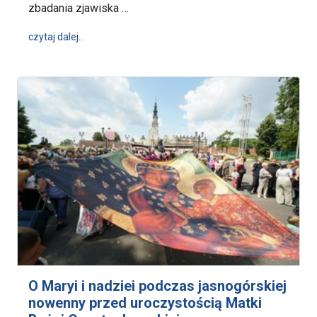
zbadania zjawiska …
wpis Briefing po Obradach Rady Biskupów Diecezjal
czytaj dalej…
O Maryi i nadziei podczas jasnogórskiej
nowenny przed uroczystością Matki