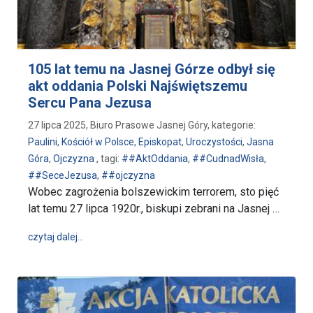
105 lat temu na Jasnej Górze odbył się
akt oddania Polski Najświętszemu
Sercu Pana Jezusa
27 lipca 2025, Biuro Prasowe Jasnej Góry, kategorie:
Paulini
,
Kościół w Polsce
,
Episkopat
,
Uroczystości
,
Jasna
Góra
,
Ojczyzna
, tagi:
##AktOddania
,
##CudnadWisła
,
##SeceJezusa
,
##ojczyzna
Wobec zagrożenia bolszewickim terrorem, sto pięć
lat temu 27 lipca 1920r., biskupi zebrani na Jasnej …
wpis 105 lat temu na Jasnej Górze odbył się akt od
czytaj dalej…