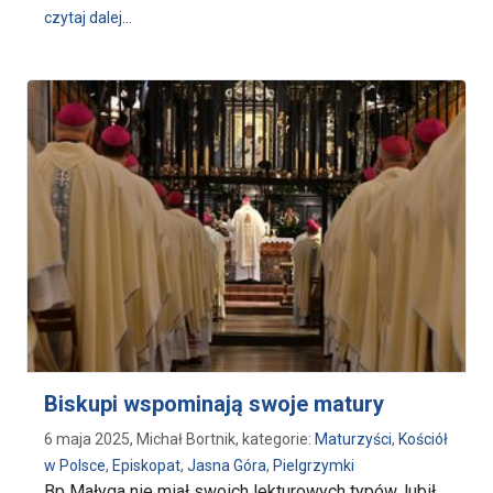
wpis Jasna Góra włącza się w nowennę w intencji O
czytaj dalej…
Biskupi wspominają swoje matury
6 maja 2025, Michał Bortnik, kategorie:
Maturzyści
,
Kościół
w Polsce
,
Episkopat
,
Jasna Góra
,
Pielgrzymki
Bp Małyga nie miał swoich lekturowych typów, lubił