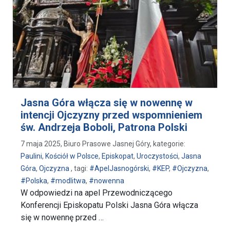
Jasna Góra włącza się w nowennę w
intencji Ojczyzny przed wspomnieniem
św. Andrzeja Boboli, Patrona Polski
7 maja 2025, Biuro Prasowe Jasnej Góry, kategorie:
Paulini
,
Kościół w Polsce
,
Episkopat
,
Uroczystości
,
Jasna
Góra
,
Ojczyzna
, tagi:
#ApelJasnogórski
,
#KEP
,
#Ojczyzna
,
#Polska
,
#modlitwa
,
#nowenna
W odpowiedzi na apel Przewodniczącego
Konferencji Episkopatu Polski Jasna Góra włącza
się w nowennę przed …