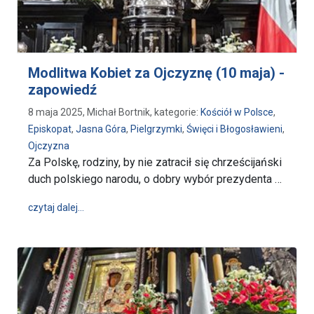
Modlitwa Kobiet za Ojczyznę (10 maja) -
zapowiedź
8 maja 2025, Michał Bortnik, kategorie:
Kościół w Polsce
,
Episkopat
,
Jasna Góra
,
Pielgrzymki
,
Święci i Błogosławieni
,
Ojczyzna
Za Polskę, rodziny, by nie zatracił się chrześcijański
duch polskiego narodu, o dobry wybór prezydenta …
wpis Modlitwa Kobiet za Ojczyznę (10 maja) - zapo
czytaj dalej…