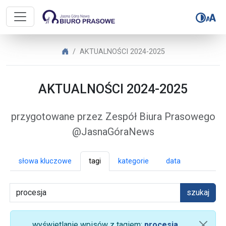
Biuro Prasowe Jasnej Góry – AK
Biuro Prasowe Jasnej Góry
AKTUALNOŚCI 2024-2025
AKTUALNOŚCI 2024-2025
przygotowane przez Zespół Biura Prasowego
@JasnaGóraNews
słowa kluczowe
tagi
kategorie
data
szukaj
wyświetlanie wpisów z tagiem:
procesja