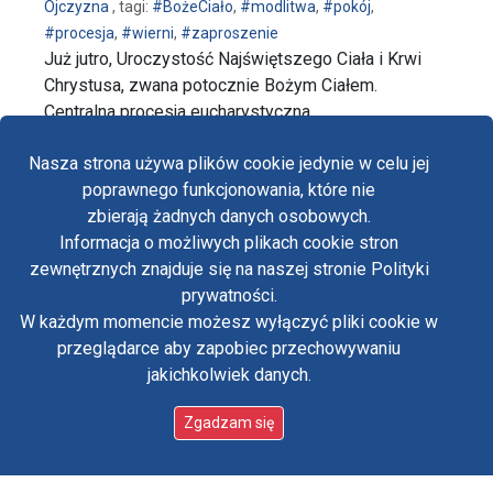
Ojczyzna
, tagi:
#BożeCiało
,
#modlitwa
,
#pokój
,
#procesja
,
#wierni
,
#zaproszenie
Już jutro, Uroczystość Najświętszego Ciała i Krwi
Chrystusa, zwana potocznie Bożym Ciałem.
Centralna procesja eucharystyczna …
wpis Uroczystość Najświętszego Ciała i Krwi Chryst
czytaj dalej…
Nasza strona używa plików cookie jedynie w celu jej
poprawnego funkcjonowania, które nie
zbierają żadnych danych osobowych.
Informacja o możliwych plikach cookie stron
Fa
zewnętrznych znajduje się na naszej stronie Polityki
Yo
prywatności.
W każdym momencie możesz wyłączyć pliki cookie w
Tw
przeglądarce aby zapobiec przechowywaniu
jakichkolwiek danych.
in
Polityka prywatności
Oświadczenie o dostępności
Zgadzam się
Standardy ochrony małoletnich w klasztorze OO.
Paulinów na Jasnej Górze