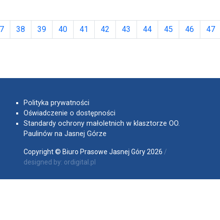
7
38
39
40
41
42
43
44
45
46
47
Polityka prywatności
Oświadczenie o dostępności
Standardy ochrony małoletnich w klasztorze OO.
Paulinów na Jasnej Górze
Copyright © Biuro Prasowe Jasnej Góry 2026
/
designed by:
ordigital.pl