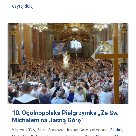
wpis 26. Pielgrzymka Kawalerii Konnej z Zarąb Kośc
czytaj dalej…
10. Ogólnopolska Pielgrzymka „Ze Św.
Michałem na Jasną Górę”
5 lipca 2025, Biuro Prasowe Jasnej Góry, kategorie:
Paulini
,