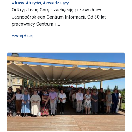
#trasy
,
#turyści
,
#zwiedzający
Odkryj Jasną Górę - zachęcają przewodnicy
Jasnogórskiego Centrum Informacji. Od 30 lat
pracownicy Centrum i …
wpis Odkryj Jasną Górę z Jasnogórskim Centrum Inf
czytaj dalej…