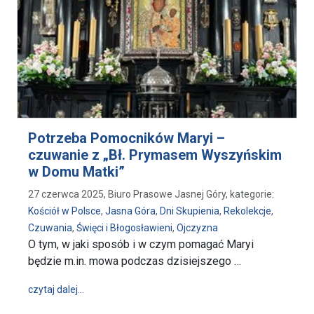
Potrzeba Pomocników Maryi –
czuwanie z „Bł. Prymasem Wyszyńskim
w Domu Matki”
27 czerwca 2025, Biuro Prasowe Jasnej Góry, kategorie:
Kościół w Polsce
,
Jasna Góra
,
Dni Skupienia
,
Rekolekcje
,
Czuwania
,
Święci i Błogosławieni
,
Ojczyzna
O tym, w jaki sposób i w czym pomagać Maryi
będzie m.in. mowa podczas dzisiejszego …
wpis Potrzeba Pomocników Maryi – czuwanie z „B
czytaj dalej…