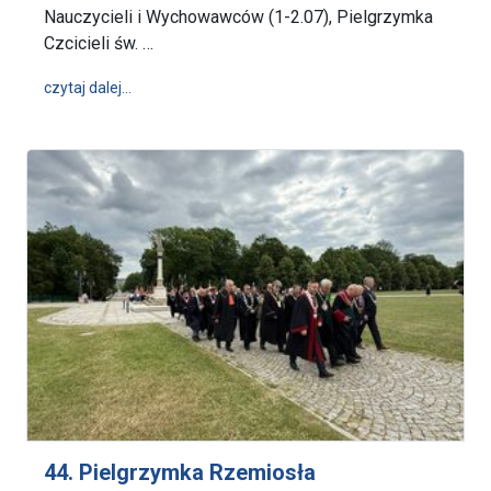
Nauczycieli i Wychowawców (1-2.07), Pielgrzymka
Czcicieli św. …
wpis W tym tygodniu na Jasnej Górze (30.06-06.07.
czytaj dalej…
44. Pielgrzymka Rzemiosła