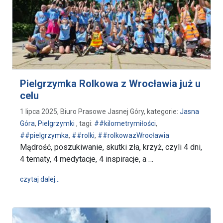
Pielgrzymka Rolkowa z Wrocławia już u
celu
1 lipca 2025, Biuro Prasowe Jasnej Góry, kategorie:
Jasna
Góra
,
Pielgrzymki
, tagi:
##kilometrymiłości
,
##pielgrzymka
,
##rolki
,
##rolkowazWrocławia
Mądrość, poszukiwanie, skutki zła, krzyż, czyli 4 dni,
4 tematy, 4 medytacje, 4 inspiracje, a …
wpis Pielgrzymka Rolkowa z Wrocławia już u celu
czytaj dalej…