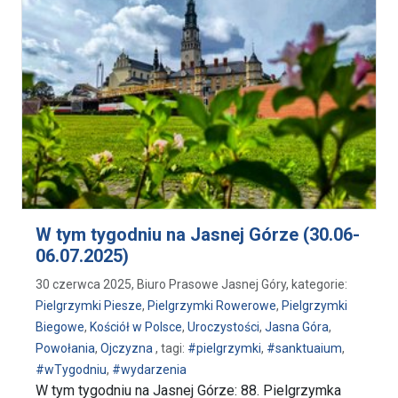
W tym tygodniu na Jasnej Górze (30.06-
06.07.2025)
30 czerwca 2025, Biuro Prasowe Jasnej Góry, kategorie:
Pielgrzymki Piesze
,
Pielgrzymki Rowerowe
,
Pielgrzymki
Biegowe
,
Kościół w Polsce
,
Uroczystości
,
Jasna Góra
,
Powołania
,
Ojczyzna
, tagi:
#pielgrzymki
,
#sanktuaium
,
#wTygodniu
,
#wydarzenia
W tym tygodniu na Jasnej Górze: 88. Pielgrzymka