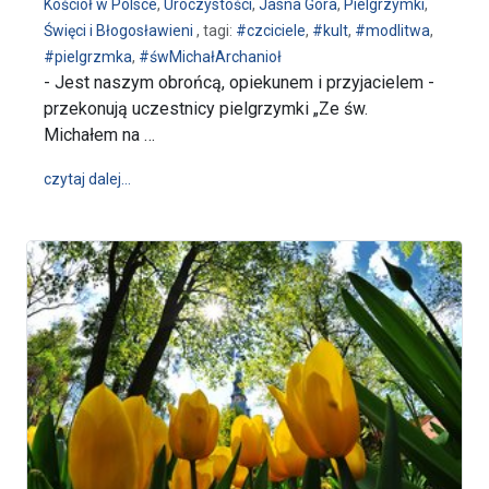
Kościół w Polsce
,
Uroczystości
,
Jasna Góra
,
Pielgrzymki
,
Święci i Błogosławieni
, tagi:
#czciciele
,
#kult
,
#modlitwa
,
#pielgrzmka
,
#śwMichałArchanioł
- Jest naszym obrońcą, opiekunem i przyjacielem -
przekonują uczestnicy pielgrzymki „Ze św.
Michałem na …
wpis 10. Ogólnopolska Pielgrzymka „Ze Św. Michałe
czytaj dalej…