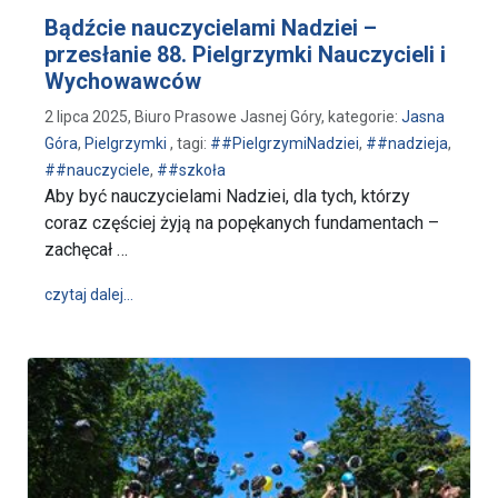
Bądźcie nauczycielami Nadziei –
przesłanie 88. Pielgrzymki Nauczycieli i
Wychowawców
2 lipca 2025, Biuro Prasowe Jasnej Góry, kategorie:
Jasna
Góra
,
Pielgrzymki
, tagi:
##PielgrzymiNadziei
,
##nadzieja
,
##nauczyciele
,
##szkoła
Aby być nauczycielami Nadziei, dla tych, którzy
coraz częściej żyją na popękanych fundamentach –
zachęcał …
wpis Bądźcie nauczycielami Nadziei – przesłanie 8
czytaj dalej…