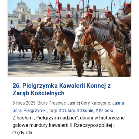
26. Pielgrzymka Kawalerii Konnej z
Zarąb Kościelnych
5 lipca 2025, Biuro Prasowe Jasnej Góry, kategorie:
Jasna
Góra
,
Pielgrzymki
, tagi:
##Ułani
,
##konie
,
##siodło
Z hasłem „Pielgrzymi nadziei”, ubrani w historyczne
galowe mundury kawalerii II Rzeczypospolitej i
rzędy dla …