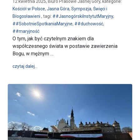
12 kwietnia 2025, Biuro Prasowe Jasnej Góry, kategorie:
Kościół w Polsce
,
Jasna Góra
,
Sympozja
,
Święci i
Błogosławieni
, tagi:
##JasnogórskiInstytutMaryjny
,
##SobotnieSpotkaniaMaryjne
,
##duchowość
,
##maryjność
O tym, jak być czytelnym znakiem dla
współczesnego świata w postawie zawierzenia
Bogu, w mężnym …
wpis „Bądź Ewangelią” - Sobotnie Spotkanie Maryjn
czytaj dalej…