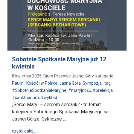
Sobotnie Spotkanie Maryjne już 12
kwietnia
8 kwietnia 2025, Biuro Prasowe Jasnej Góry, kategorie:
Paulini
,
Kościół w Polsce
,
Jasna Góra
,
Sympozja
, tagi:
#SobotnieSpotkaniaMaryjne
,
#maryjność
,
#prelekcja
,
#sanktuarium
,
#wykład
„Serce Maryi – sercem sercanki”- to temat
kolejnego Sobotniego Spotkania Maryjnego na
Jasnej Górze. Cykliczne …
wpis Sobotnie Spotkanie Maryjne już 12 kwietnia
czytaj dalej…