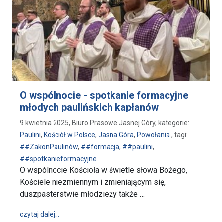
O wspólnocie - spotkanie formacyjne
młodych paulińskich kapłanów
9 kwietnia 2025, Biuro Prasowe Jasnej Góry, kategorie:
Paulini
,
Kościół w Polsce
,
Jasna Góra
,
Powołania
, tagi:
##ZakonPaulinów
,
##formacja
,
##paulini
,
##spotkanieformacyjne
O wspólnocie Kościoła w świetle słowa Bożego,
Kościele niezmiennym i zmieniającym się,
duszpasterstwie młodzieży także …
wpis O wspólnocie - spotkanie formacyjne młodych 
czytaj dalej…