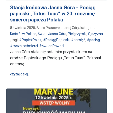
Stacja końcowa Jasna Góra - Pociąg
papieski „Totus Tuus” w 20. rocznicę
śmierci papieża Polaka
8 kwietnia 2025, Biuro Prasowe Jasnej Góry, kategorie:
Kościół w Polsce
,
Świat
,
Jasna Góra
,
Pielgrzymki
,
Ojczyzna
, tagi:
#PapieżPolak
,
#PociągPapieski
,
#pamięć
,
#pociąg
,
#rocznicaśmierci
,
#śwJanPawełII
Jasna Góra stała się ostatnim przystankiem na
drodze Papieskiego Pociągu „Totus Tuus”. Pokonał
on trasę …
wpis Stacja końcowa Jasna Góra - Pociąg papieski „
czytaj dalej…