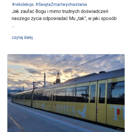
#rekolekcje
,
#ŚwiętaZmartwychwstania
Jak zaufać Bogu i mimo trudnych doświadczeń
naszego życia odpowiadać Mu „tak”, w jaki sposób
…
wpis Jasnogórskie Rekolekcje Wielkopostne począte
czytaj dalej…