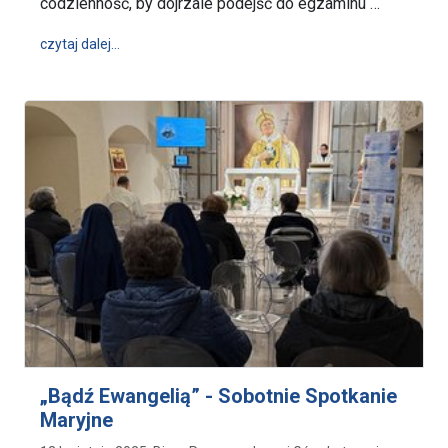
codzienność, by dojrzale podejść do egzaminu …
wpis Na skrzydłach nadziei – maturzyści diec. łowick
czytaj dalej…
„Bądź Ewangelią” - Sobotnie Spotkanie
Maryjne