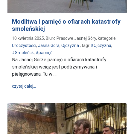
Modlitwa i pamięć o ofiarach katastrofy
smoleńskiej
10 kwietnia 2025, Biuro Prasowe Jasnej Góry, kategorie:
Uroczystości
,
Jasna Góra
,
Ojczyzna
, tagi:
#Ojczyzna
,
#Smoleńsk
,
#pamięć
Na Jasnej Górze pamięć o ofiarach katastrofy
smoleńskiej wciąż jest podtrzymywana i
pielęgnowana. Tu w …
wpis Modlitwa i pamięć o ofiarach katastrofy smoleń
czytaj dalej…