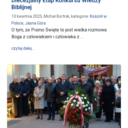
Diecezjalny Etap Konkursu Wiedzy
Biblijnej
10 kwietnia 2025, Michał Bortnik, kategorie:
Kościół w
Polsce
,
Jasna Góra
O tym, że Pismo Święte to jest wielka rozmowa
Boga z człowiekiem i człowieka z …
wpis Rozmawiaj z Bogiem Jego Słowem - Diecezjalny
czytaj dalej…