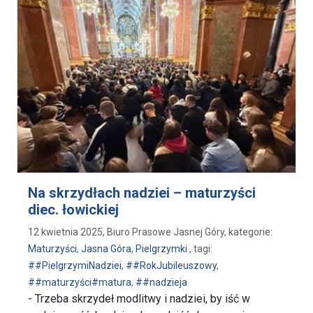
Na skrzydłach nadziei – maturzyści
diec. łowickiej
12 kwietnia 2025, Biuro Prasowe Jasnej Góry, kategorie:
Maturzyści
,
Jasna Góra
,
Pielgrzymki
, tagi:
##PielgrzymiNadziei
,
##RokJubileuszowy
,
##maturzyści#matura
,
##nadzieja
- Trzeba skrzydeł modlitwy i nadziei, by iść w