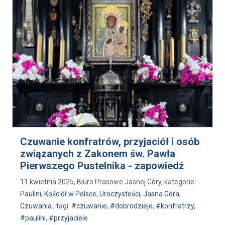
Czuwanie konfratrów, przyjaciół i osób
związanych z Zakonem św. Pawła
Pierwszego Pustelnika - zapowiedź
11 kwietnia 2025, Biuro Prasowe Jasnej Góry, kategorie:
Paulini
,
Kościół w Polsce
,
Uroczystości
,
Jasna Góra
,
Czuwania
, tagi:
#czuwanie
,
#dobrodzieje
,
#konfratrzy
,
#paulini
,
#przyjaciele