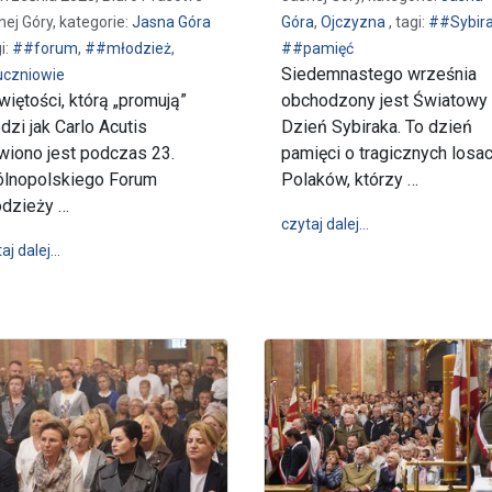
nej Góry, kategorie:
Jasna Góra
Góra
,
Ojczyzna
, tagi:
##Sybir
gi:
##forum
,
##młodzież
,
##pamięć
Siedemnastego września
czniowie
więtości, którą „promują”
obchodzony jest Światowy
dzi jak Carlo Acutis
Dzień Sybiraka. To dzień
iono jest podczas 23.
pamięci o tragicznych losa
lnopolskiego Forum
Polaków, którzy …
i z modlitwą na Jasnej Górze
dzieży …
wpis Światowy Dz
czytaj dalej…
wpis O świętości podczas Forum Młodzieży Szkół Katolickich
aj dalej…