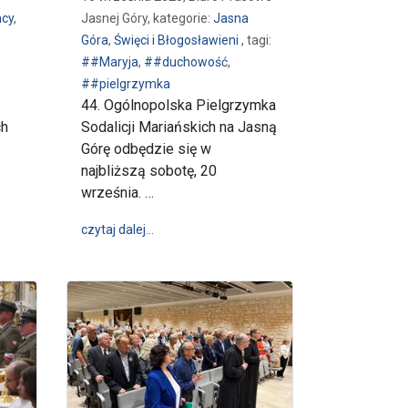
acy
,
Jasnej Góry, kategorie:
Jasna
Góra
,
Święci i Błogosławieni
, tagi:
##Maryja
,
##duchowość
,
##pielgrzymka
44. Ogólnopolska Pielgrzymka
ch
Sodalicji Mariańskich na Jasną
Górę odbędzie się w
najbliższą sobotę, 20
ień Sybiraka
września. …
wpis Pielgrzymka Sodalicji Mariańskich (20
czytaj dalej…