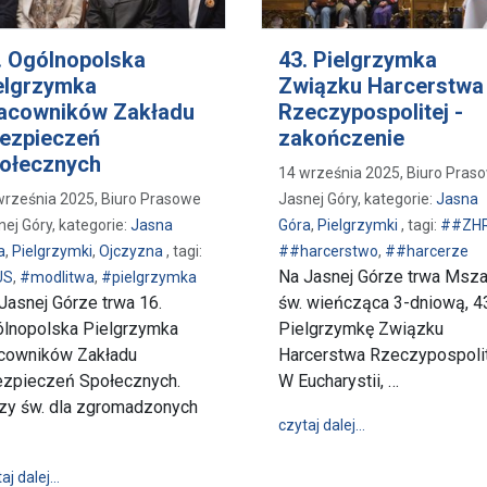
. Ogólnopolska
43. Pielgrzymka
elgrzymka
Związku Harcerstwa
acowników Zakładu
Rzeczypospolitej -
ezpieczeń
zakończenie
ołecznych
14 września 2025, Biuro Pras
września 2025, Biuro Prasowe
Jasnej Góry, kategorie:
Jasna
nej Góry, kategorie:
Jasna
Góra
,
Pielgrzymki
, tagi:
##ZH
a
,
Pielgrzymki
,
Ojczyzna
, tagi:
##harcerstwo
,
##harcerze
Na Jasnej Górze trwa Msz
US
,
#modlitwa
,
#pielgrzymka
Jasnej Górze trwa 16.
św. wieńcząca 3-dniową, 4
lnopolska Pielgrzymka
Pielgrzymkę Związku
cowników Zakładu
Harcerstwa Rzeczypospolit
zpieczeń Społecznych.
W Eucharystii, …
e (15 – 21.09.2025)
y św. dla zgromadzonych
wpis 43. Pielgrz
czytaj dalej…
wpis 16. Ogólnopolska Pielgrzymka Pracowników Zakładu Ub
aj dalej…