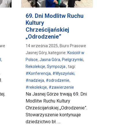
69. Dni Modlitw Ruchu
Kultury
Chrześcijańskiej
„Odrodzenie”
owe
14 września 2025, Biuro Prasowe
Jasnej Góry, kategorie:
Kościół w
R
,
Polsce
,
Jasna Góra
,
Pielgrzymki
,
Rekolekcje
,
Sympozja
, tagi:
a
#Konferencja
,
#Wyszyński
,
3.
#nadzieja
,
#odrodzenie
,
#rekolekcje
,
#zawierzenie
ej.
Na Jasnej Górze trwają 69. Dni
Modlitw Ruchu Kultury
Chrześcijańskiej „Odrodzenie”.
ymka Związku Harcerstwa Rzeczypospolitej - zakończenie
Stowarzyszenie kontynuuje
dziedzictwo bł. …
ezpieczeń Społecznych