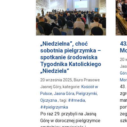
„Niedzielna”, choć
43
sobotnia pielgrzymka –
Mo
spotkanie środowiska
20 
Tygodnika Katolickiego
Jas
„Niedziela”
Gór
20 września 2025, Biuro Prasowe
Mor
43.
Jasnej Góry, kategorie:
Kościół w
zgr
Polsce
,
Jasna Góra
,
Pielgrzymki
,
mar
Ojczyzna
, tagi:
##media
,
por
##pielgrzymka
Po raz 29. przybyli na Jasną
żeg
Górę w dorocznej pielgrzymce
szk