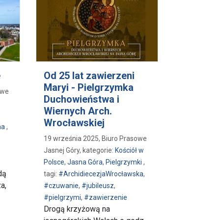
e
Od 25 lat zawierzeni
Maryi - Pielgrzymka
owe
Duchowieństwa i
Wiernych Arch.
Wrocławskiej
na
,
,
19 września 2025, Biuro Prasowe
Jasnej Góry, kategorie:
Kościół w
Polsce
,
Jasna Góra
,
Pielgrzymki
,
dą
tagi:
#ArchidiecezjaWrocławska
,
a,
#czuwanie
,
#jubileusz
,
#pielgrzymi
,
#zawierzenie
Drogą krzyżową na