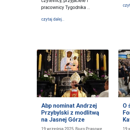
czytelnicy, przyjaciele i
czyt
pracownicy Tygodnika …
wpis „Niedzielna”, choć sobotnia pi
czytaj dalej…
Abp nominat Andrzej
O 
Przybylski z modlitwą
Fo
na Jasnej Górze
Ka
19 września 2025, Biuro Prasowe
19 