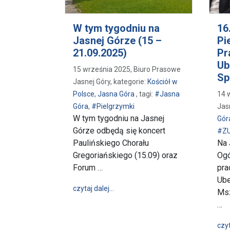
W tym tygodniu na
16
Jasnej Górze (15 –
Pi
21.09.2025)
Pr
Ub
15 września 2025, Biuro Prasowe
Sp
Jasnej Góry, kategorie:
Kościół w
Polsce
,
Jasna Góra
, tagi:
#Jasna
14 
Góra
,
#Pielgrzymki
Jas
W tym tygodniu na Jasnej
Gór
Górze odbędą się koncert
#Z
Paulińskiego Chorału
Na 
Gregoriańskiego (15.09) oraz
Ogó
Forum …
pra
Ube
wpis W tym tygodniu na Jasnej Górz
czytaj dalej…
Msz
…
czyt