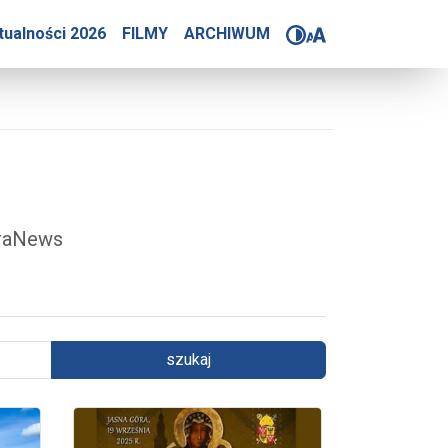
4-2025
tualności 2026
FILMY
ARCHIWUM
óraNews
szukaj