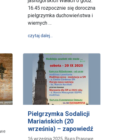
jasnogórskich Wałach o godz.
16.45 rozpocznie się doroczna
ej Górze
pielgrzymka duchowieństwa i
wiernych …
wpis Od 25 lat zawierzeni Maryi - Pielgrzy
czytaj dalej…
Pielgrzymka Sodalicji
Mariańskich (20
września) – zapowiedź
owe
16 września 2025, Biuro Prasowe