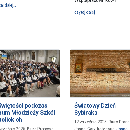
Współpracowników i …
wpis 43. Pielgrzymka Ludzi Morza
aj dalej…
wpis Dziś na Jasn
czytaj dalej…
elgrzymka – spotkanie środowiska Tygodnika Katolickiego „Niedziela”
świętości podczas
Światowy Dzień
rum Młodzieży Szkół
Sybiraka
tolickich
17 września 2025, Biuro Pras
września 2025, Biuro Prasowe
Jasnej Góry, kategorie:
Jasna