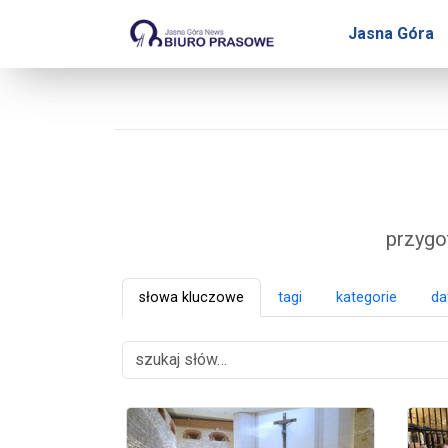
Biuro Prasowe Jasnej 
Jasna Góra
przygo
słowa kluczowe
tagi
kategorie
da