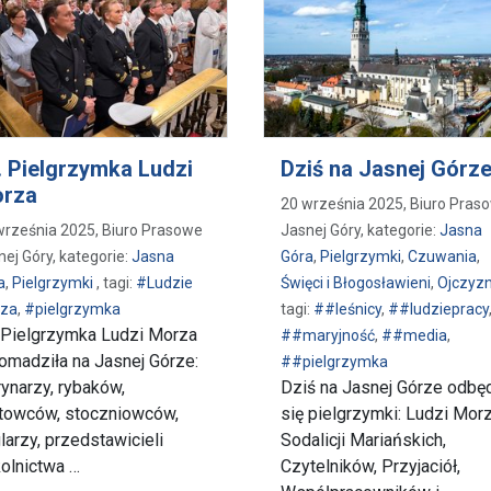
. Pielgrzymka Ludzi
Dziś na Jasnej Górz
rza
20 września 2025, Biuro Pras
września 2025, Biuro Prasowe
Jasnej Góry, kategorie:
Jasna
nej Góry, kategorie:
Jasna
Góra
,
Pielgrzymki
,
Czuwania
,
a
,
Pielgrzymki
, tagi:
#Ludzie
Święci i Błogosławieni
,
Ojczyz
za
,
#pielgrzymka
tagi:
##leśnicy
,
##ludziepracy
 Pielgrzymka Ludzi Morza
##maryjność
,
##media
,
omadziła na Jasnej Górze:
##pielgrzymka
ynarzy, rybaków,
Dziś na Jasnej Górze odbę
towców, stoczniowców,
się pielgrzymki: Ludzi Morz
larzy, przedstawicieli
Sodalicji Mariańskich,
olnictwa …
Czytelników, Przyjaciół,