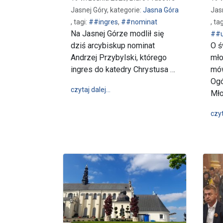
Jasnej Góry, kategorie:
Jasna Góra
Jas
, tagi:
##ingres
,
##nominat
, ta
Na Jasnej Górze modlił się
##u
dziś arcybiskup nominat
O ś
Andrzej Przybylski, którego
mło
ingres do katedry Chrystusa …
mów
Ogó
wpis Abp nominat Andrzej Przybylsk
czytaj dalej…
Mło
czyt