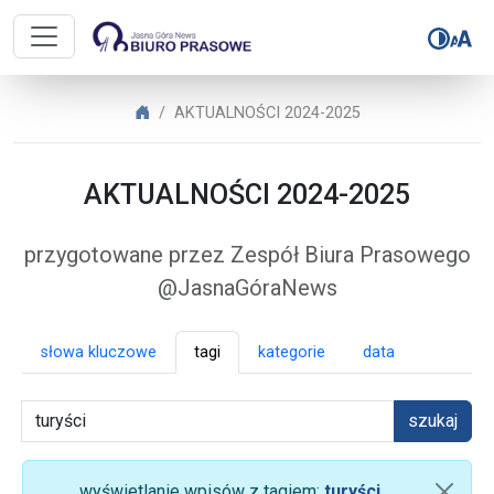
Biuro Prasowe Jasnej Góry – AK
Biuro Prasowe Jasnej Góry
AKTUALNOŚCI 2024-2025
AKTUALNOŚCI 2024-2025
przygotowane przez Zespół Biura Prasowego
@JasnaGóraNews
słowa kluczowe
tagi
kategorie
data
szukaj
wyświetlanie wpisów z tagiem:
turyści