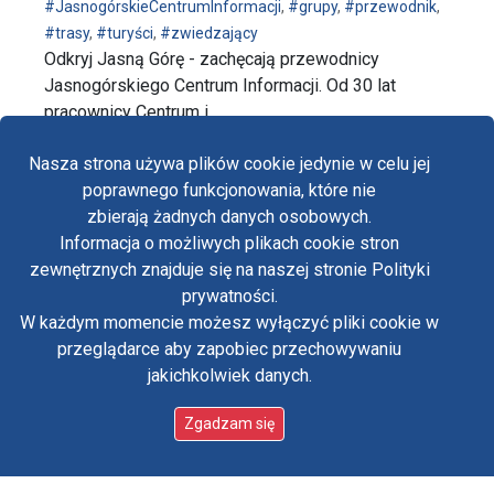
#JasnogórskieCentrumInformacji
,
#grupy
,
#przewodnik
,
#trasy
,
#turyści
,
#zwiedzający
Odkryj Jasną Górę - zachęcają przewodnicy
Jasnogórskiego Centrum Informacji. Od 30 lat
pracownicy Centrum i …
wpis Odkryj Jasną Górę z Jasnogórskim Centrum Inf
czytaj dalej…
Nasza strona używa plików cookie jedynie w celu jej
poprawnego funkcjonowania, które nie
zbierają żadnych danych osobowych.
Informacja o możliwych plikach cookie stron
Fa
zewnętrznych znajduje się na naszej stronie Polityki
Yo
prywatności.
W każdym momencie możesz wyłączyć pliki cookie w
Tw
przeglądarce aby zapobiec przechowywaniu
jakichkolwiek danych.
in
Polityka prywatności
Oświadczenie o dostępności
Zgadzam się
Standardy ochrony małoletnich w klasztorze OO.
Paulinów na Jasnej Górze