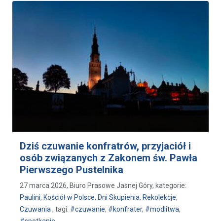
Dziś czuwanie konfratrów, przyjaciół i
osób związanych z Zakonem św. Pawła
Pierwszego Pustelnika
27 marca 2026, Biuro Prasowe Jasnej Góry, kategorie:
Paulini
,
Kościół w Polsce
,
Dni Skupienia
,
Rekolekcje
,
Czuwania
, tagi:
#czuwanie
,
#konfrater
,
#modlitwa
,