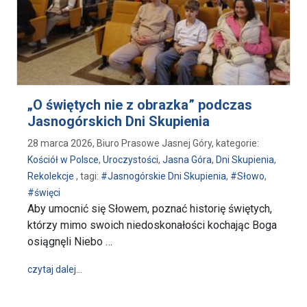
„O świętych nie z obrazka” podczas
Jasnogórskich Dni Skupienia
28 marca 2026, Biuro Prasowe Jasnej Góry, kategorie:
Kościół w Polsce
,
Uroczystości
,
Jasna Góra
,
Dni Skupienia
,
Rekolekcje
, tagi:
#Jasnogórskie Dni Skupienia
,
#Słowo
,
#święci
Aby umocnić się Słowem, poznać historię świętych,
którzy mimo swoich niedoskonałości kochając Boga
osiągnęli Niebo …
wpis „O świętych nie z obrazka” podczas Jasnogórsk
czytaj dalej…