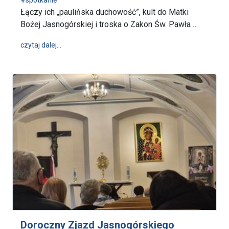
#spotkanie
Łączy ich „paulińska duchowość”, kult do Matki
Bożej Jasnogórskiej i troska o Zakon Św. Pawła …
wpis Dziś czuwanie konfratrów, przyjaciół i osób 
czytaj dalej…
Doroczny Zjazd Jasnogórskiego