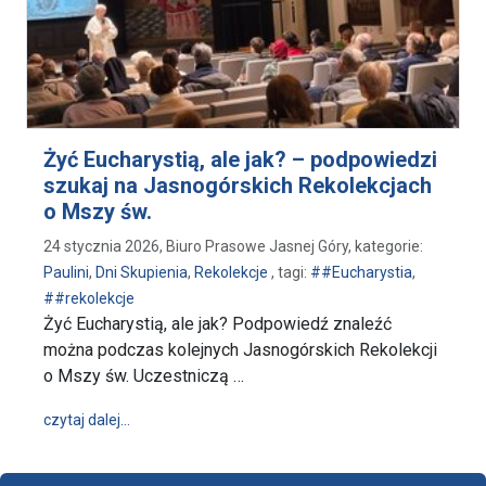
Żyć Eucharystią, ale jak? – podpowiedzi
szukaj na Jasnogórskich Rekolekcjach
o Mszy św.
24 stycznia 2026, Biuro Prasowe Jasnej Góry, kategorie:
Paulini
,
Dni Skupienia
,
Rekolekcje
, tagi:
##Eucharystia
,
##rekolekcje
Żyć Eucharystią, ale jak? Podpowiedź znaleźć
można podczas kolejnych Jasnogórskich Rekolekcji
o Mszy św. Uczestniczą …
wpis Żyć Eucharystią, ale jak? – podpowiedzi szuka
czytaj dalej…