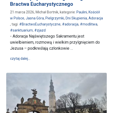
Bractwa Eucharystycznego
21 marca 2026, Michał Bortnik, kategorie:
Paulini
,
Kościół
w Polsce
,
Jasna Góra
,
Pielgrzymki
,
Dni Skupienia
,
Adoracja
, tagi:
#BractwoEucharystyczne
,
#adoracja
,
#modlitwa
,
#sanktuarium
,
#zjazd
- Adoracja Najświętszego Sakramentu jest
uwielbieniem, rozmową i wielkim przylgnięciem do
Jezusa – podkreślają członkowie …
wpis Doroczny Zjazd Jasnogórskiego Bractwa Euch
czytaj dalej…