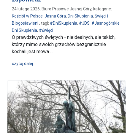
24 lutego 2026, Biuro Prasowe Jasnej Góry, kategorie:
Kościół w Polsce
,
Jasna Góra
,
Dni Skupienia
,
Święci i
Błogosławieni
, tagi:
#DniSkupienia
,
#JDS
,
#Jasnogórskie
Dni Skupienia
,
#święci
O prawdziwych świętych - nieidealnych, ale takich,
którzy mimo swoich grzechów bezgranicznie
kochali jest mowa …
wpis „O świętych nie z obrazka” na Jasnogórskich D
czytaj dalej…