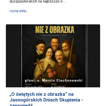
duszpasterskich na najbliższe 6 …
wpis „Jedność w różnorodności” - dziś dzień skupie
czytaj dalej…
„O świętych nie z obrazka” na
Jasnogórskich Dniach Skupienia -
zapowiedź