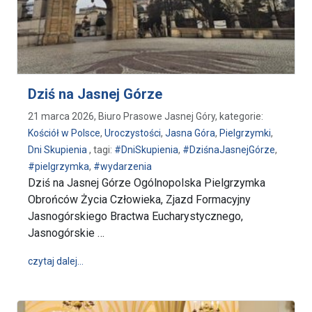
Dziś na Jasnej Górze
21 marca 2026, Biuro Prasowe Jasnej Góry, kategorie:
Kościół w Polsce
,
Uroczystości
,
Jasna Góra
,
Pielgrzymki
,
Dni Skupienia
, tagi:
#DniSkupienia
,
#DziśnaJasnejGórze
,
#pielgrzymka
,
#wydarzenia
Dziś na Jasnej Górze Ogólnopolska Pielgrzymka
Obrońców Życia Człowieka, Zjazd Formacyjny
Jasnogórskiego Bractwa Eucharystycznego,
Jasnogórskie …
wpis Dziś na Jasnej Górze
czytaj dalej…