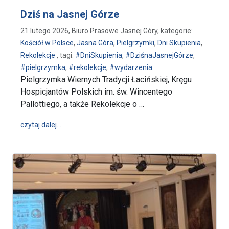
Dziś na Jasnej Górze
21 lutego 2026, Biuro Prasowe Jasnej Góry, kategorie:
Kościół w Polsce
,
Jasna Góra
,
Pielgrzymki
,
Dni Skupienia
,
Rekolekcje
, tagi:
#DniSkupienia
,
#DziśnaJasnejGórze
,
#pielgrzymka
,
#rekolekcje
,
#wydarzenia
Pielgrzymka Wiernych Tradycji Łacińskiej, Kręgu
Hospicjantów Polskich im. św. Wincentego
Pallottiego, a także Rekolekcje o …
wpis Dziś na Jasnej Górze
czytaj dalej…