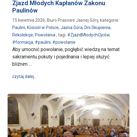
Zjazd Młodych Kapłanów Zakonu
Paulinów
15 kwietnia 2026, Biuro Prasowe Jasnej Góry, kategorie:
Paulini
,
Kościół w Polsce
,
Jasna Góra
,
Dni Skupienia
,
Rekolekcje
,
Powołania
, tagi:
#ZjazdMłodychOjców
,
#formacja
,
#paulini
,
#powołanie
Aby umocnić powołanie, pogłębić wiedzę na temat
sakramentu pokuty i pojednania i lepiej służyć
bliźnim …
wpis Aby umocnić paulińskiego ducha - Zjazd Młod
czytaj dalej…