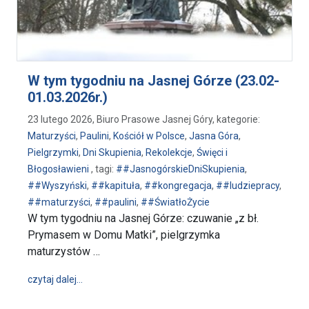
W tym tygodniu na Jasnej Górze (23.02-
01.03.2026r.)
23 lutego 2026, Biuro Prasowe Jasnej Góry, kategorie:
Maturzyści
,
Paulini
,
Kościół w Polsce
,
Jasna Góra
,
Pielgrzymki
,
Dni Skupienia
,
Rekolekcje
,
Święci i
Błogosławieni
, tagi:
##JasnogórskieDniSkupienia
,
##Wyszyński
,
##kapituła
,
##kongregacja
,
##ludziepracy
,
##maturzyści
,
##paulini
,
##ŚwiatłoŻycie
W tym tygodniu na Jasnej Górze: czuwanie „z bł.
Prymasem w Domu Matki”, pielgrzymka
maturzystów …
wpis W tym tygodniu na Jasnej Górze (23.02-01.03.2
czytaj dalej…