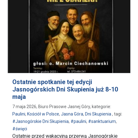
Ostatnie spotkanie tej edycji
Jasnogórskich Dni Skupienia już 8-10
maja
7 maja 2026, Biuro Prasowe Jasnej Góry, kategorie:
Paulini
,
Kościół w Polsce
,
Jasna Góra
,
Dni Skupienia
, tagi:
#Jasnogórskie Dni Skupienia
,
#paulini
,
#sanktuarium
,
#święci
Ostatnie przed wakacyjną przerwą Jasnogórskie