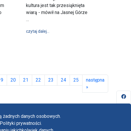
ym
kultura jest tak przesiąknięta
o
wiarą - mówił na Jasnej Górze
…
stańca a w godle pokruszona monstrancja – niezwykłe powstańcze wo
wpis Kard. Ryś do górali: Cieszcie się, że was
czytaj dalej…
ckiej
19
20
21
22
23
24
25
następna
»
Fa
Yo
ają żadnych danych osobowych.
Tw
Polityki prywatności.
yka prywatności
niu jakichkolwiek danych.
adczenie o dostępności