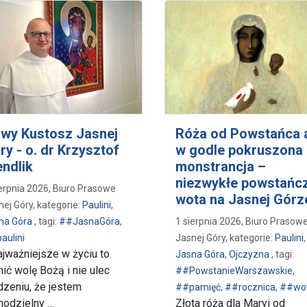
wy Kustosz Jasnej
Róża od Powstańca 
ry - o. dr Krzysztof
w godle pokruszona
ndlik
monstrancja –
niezwykłe powstańc
ierpnia 2026, Biuro Prasowe
wota na Jasnej Górz
nej Góry, kategorie:
Paulini
,
na Góra
, tagi:
##JasnaGóra
,
1 sierpnia 2026, Biuro Prasow
aulini
Jasnej Góry, kategorie:
Paulini
,
ajważniejsze w życiu to
Jasna Góra
,
Ojczyzna
, tagi:
nić wolę Bożą i nie ulec
##PowstanieWarszawskie
,
dzeniu, że jestem
##pamięć
,
##rocznica
,
##wo
odzielny …
Złota róża dla Maryi od