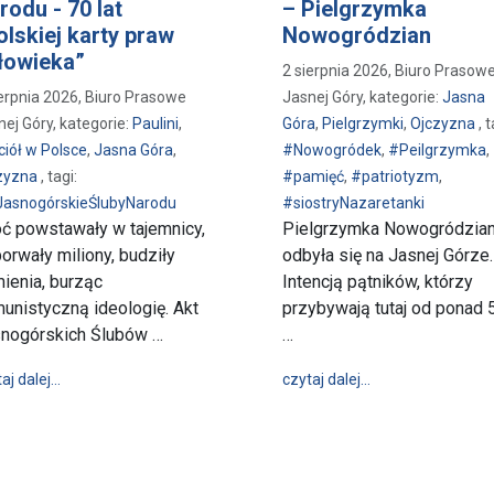
rodu - 70 lat
– Pielgrzymka
olskiej karty praw
Nowogródzian
łowieka”
2 sierpnia 2026, Biuro Prasow
ierpnia 2026, Biuro Prasowe
Jasnej Góry, kategorie:
Jasna
nej Góry, kategorie:
Paulini
,
Góra
,
Pielgrzymki
,
Ojczyzna
, t
ciół w Polsce
,
Jasna Góra
,
#Nowogródek
,
#Peilgrzymka
,
zyzna
, tagi:
#pamięć
,
#patriotyzm
,
asnogórskieŚlubyNarodu
#siostryNazaretanki
ć powstawały w tajemnicy,
Pielgrzymka Nowogródzia
porwały miliony, budziły
odbyła się na Jasnej Górze.
ienia, burząc
Intencją pątników, którzy
unistyczną ideologię. Akt
przybywają tutaj od ponad 
 (3.08-9.08.2026r.)
nogórskich Ślubów …
…
wpis Jasnogórskie Śluby Narodu - 70 lat „Polskiej karty praw c
wpis Ku pamięci 
aj dalej…
czytaj dalej…