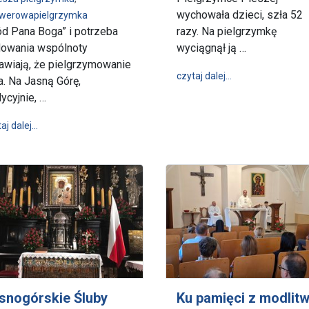
wychowała dzieci, szła 52
werowapielgrzymka
ód Pana Boga” i potrzeba
razy. Na pielgrzymkę
owania wspólnoty
wyciągnął ją …
 wzmocnienie wiary i nadziei na codzienność
awiają, że pielgrzymowanie
wpis „Mam powołan
czytaj dalej…
a. Na Jasną Górę,
dycyjnie, …
wpis Odpowiedź na „głód Pana Boga”. Dotarła 44. Piesza Pielg
aj dalej…
snogórskie Śluby
Ku pamięci z modlit