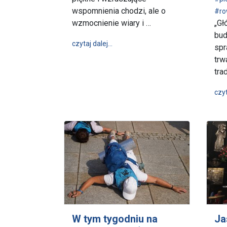
wspomnienia chodzi, ale o
#ro
wzmocnienie wiary i …
„Gł
bud
wpis Prymas Polski: pielgrzymka to
czytaj dalej…
spr
trw
tra
czyt
W tym tygodniu na
Ja