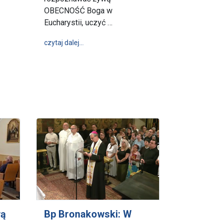
OBECNOŚĆ Boga w
Eucharystii, uczyć …
wpis „Jezus jest OBECNY i my” – dotarli pątni
czytaj dalej…
ie do pielgrzymowania” – od 65 lat na szlaku Warszawskiej Pielgrzym
rzymka Archidiecezji Gnieźnieńskiej
wą
Bp Bronakowski: W