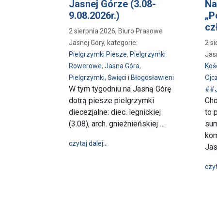
Jasnej Górze (3.08-
Na
9.08.2026r.)
„P
cz
2 sierpnia 2026, Biuro Prasowe
Jasnej Góry, kategorie:
2 s
Pielgrzymki Piesze
,
Pielgrzymki
Jas
Rowerowe
,
Jasna Góra
,
Koś
Pielgrzymki
,
Święci i Błogosławieni
Ojc
W tym tygodniu na Jasną Górę
##J
dotrą piesze pielgrzymki
Cho
diecezjalne: diec. legnickiej
to 
(3.08), arch. gnieźnieńskiej …
sum
kom
wpis W tym tygodniu na Jasnej Górze
czytaj dalej…
Jas
czyt