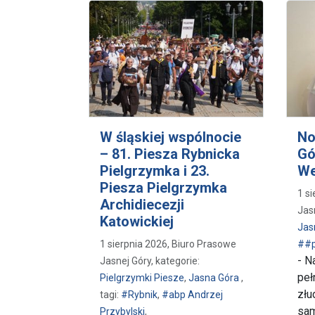
W śląskiej wspólnocie
No
– 81. Piesza Rybnicka
Gó
Pielgrzymka i 23.
We
Piesza Pielgrzymka
1 s
Archidiecezji
Jas
Katowickiej
Jas
1 sierpnia 2026, Biuro Prasowe
##p
- N
Jasnej Góry, kategorie:
peł
Pielgrzymki Piesze
,
Jasna Góra
,
złu
tagi:
#Rybnik
,
#abp Andrzej
sam
Przybylski
,