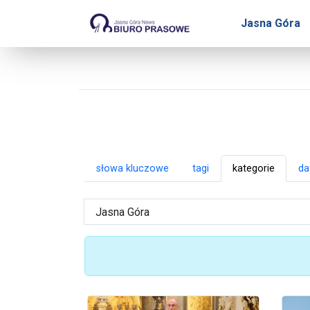
Biuro Prasowe Jasnej Gó
Jasna Góra
słowa kluczowe
tagi
kategorie
da