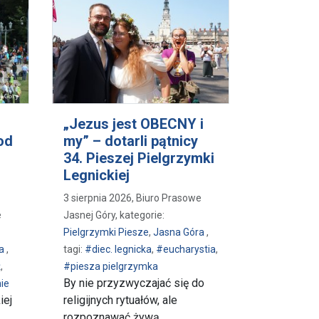
„Jezus jest OBECNY i
od
my” – dotarli pątnicy
34. Pieszej Pielgrzymki
Legnickiej
3 sierpnia 2026, Biuro Prasowe
e
Jasnej Góry, kategorie:
Pielgrzymki Piesze
,
Jasna Góra
,
a
,
tagi:
#diec. legnicka
,
#eucharystia
,
ź
,
#piesza pielgrzymka
By nie przyzwyczajać się do
ie
iej
religijnych rytuałów, ale
rozpoznawać żywą