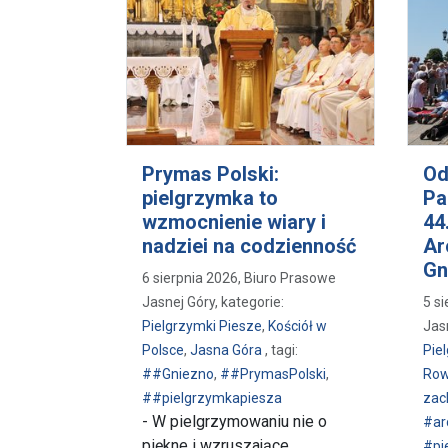
Prymas Polski:
Od
pielgrzymka to
Pa
wzmocnienie wiary i
44
nadziei na codzienność
Ar
Gn
6 sierpnia 2026, Biuro Prasowe
Jasnej Góry, kategorie:
5 s
Pielgrzymki Piesze
,
Kościół w
Jasn
Polsce
,
Jasna Góra
, tagi:
Pie
##Gniezno
,
##PrymasPolski
,
Ro
##pielgrzymkapiesza
zac
- W pielgrzymowaniu nie o
#ar
piękne i wzruszające
#pi