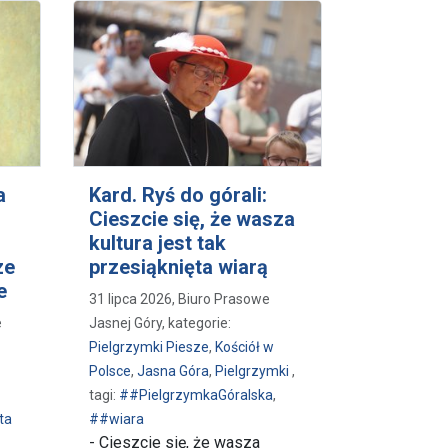
a
Kard. Ryś do górali:
Cieszcie się, że wasza
kultura jest tak
ze
przesiąknięta wiarą
e
31 lipca 2026, Biuro Prasowe
e
Jasnej Góry, kategorie:
Pielgrzymki Piesze
,
Kościół w
Polsce
,
Jasna Góra
,
Pielgrzymki
,
tagi:
##PielgrzymkaGóralska
,
ta
##wiara
- Cieszcie się, że wasza