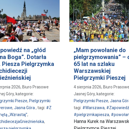
powiedź na „głód
„Mam powołanie do
na Boga”. Dotarła
pielgrzymowania” – 
. Piesza Pielgrzymka
65 lat na szlaku
chidiecezji
Warszawskiej
ieźnieńskiej
Pielgrzymki Pieszej
ierpnia 2026, Biuro Prasowe
4 sierpnia 2026, Biuro Prasow
ej Góry, kategorie:
Jasnej Góry, kategorie:
lgrzymki Piesze
,
Pielgrzymki
Pielgrzymki Piesze
,
Jasna Gór
werowe
,
Jasna Góra
, tagi:
#Z
tagi:
#Warszawa
,
#Zapowied
hętą „Wzrastaj”
,
#pielgrzmkapiesza
,
#powołan
Hanna Kurek na Warszawsk
chidiecezjaGnieźnieńska
,
Pielgrzymce Pieszej
esza pielgrzymka
,