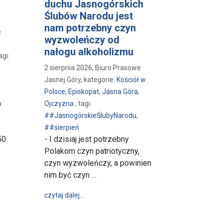
duchu Jasnogórskich
Ślubów Narodu jest
nam potrzebny czyn
e
wyzwoleńczy od
nałogu alkoholizmu
agi:
2 sierpnia 2026, Biuro Prasowe
Jasnej Góry, kategorie:
Kościół w
Polsce
,
Episkopat
,
Jasna Góra
,
n
Ojczyzna
, tagi:
##JasnogórskieŚlubyNarodu
,
##sierpień
50
- I dzisiaj jest potrzebny
Polakom czyn patriotyczny,
czyn wyzwoleńczy, a powinien
złowieka”
z modlitwą – Pielgrzymka Nowogródzian
nim być czyn …
wpis Bp Bronakowski: W duchu Jasnogórski
czytaj dalej…