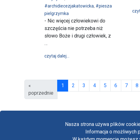
#archidiecezjakatowicka
,
#piesza
czyt
pielgrzymka
- Nic więcej człowiekowi do
szczęścia nie potrzeba niż
słowo Boże i drugi człowiek, z
…
wpis W śląskiej wspólnocie – 81. Pi
czytaj dalej…
(obecna)
«
1
2
3
4
5
6
7
8
poprzednie
Nasza strona używa plików cookie
Informacja o możliwych p
W każdym momencie możesz wył