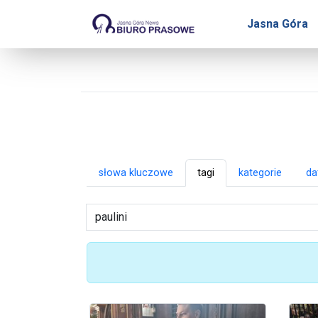
Biuro Prasowe Jasnej Gó
Jasna Góra
słowa kluczowe
tagi
kategorie
da