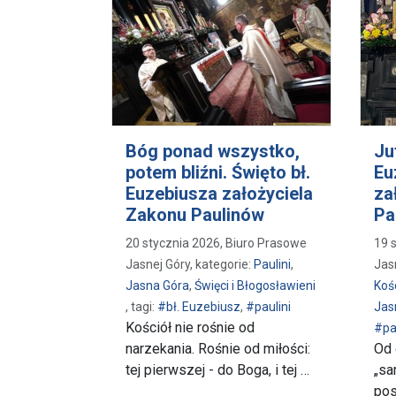
Bóg ponad wszystko,
Ju
potem bliźni. Święto bł.
Eu
Euzebiusza założyciela
za
Zakonu Paulinów
Pa
20 stycznia 2026, Biuro Prasowe
19 
Jasnej Góry, kategorie:
Paulini
,
Jas
Jasna Góra
,
Święci i Błogosławieni
Koś
, tagi:
#bł. Euzebiusz
,
#paulini
Jas
Kościół nie rośnie od
#pa
narzekania. Rośnie od miłości:
Od 
tej pierwszej - do Boga, i tej …
„sa
pos