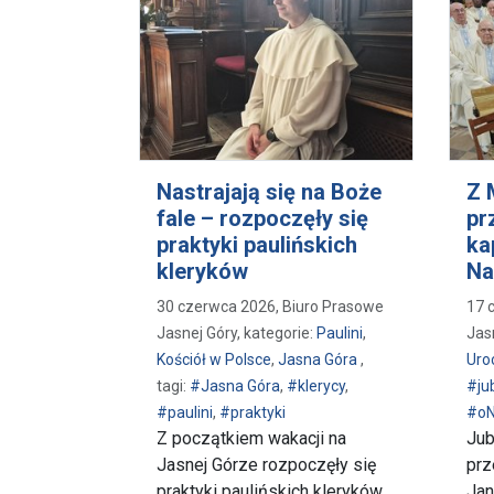
Nastrajają się na Boże
Z 
fale – rozpoczęły się
pr
praktyki paulińskich
ka
kleryków
Na
30 czerwca 2026, Biuro Prasowe
17 
Jasnej Góry, kategorie:
Paulini
,
Jas
Kościół w Polsce
,
Jasna Góra
,
Uro
tagi:
#Jasna Góra
,
#klerycy
,
#ju
#paulini
,
#praktyki
#oN
Z początkiem wakacji na
Jub
Jasnej Górze rozpoczęły się
prz
praktyki paulińskich kleryków.
Jan