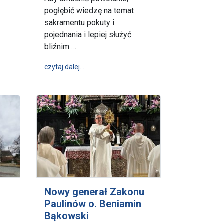
pogłębić wiedzę na temat
sakramentu pokuty i
 Jana Nalaskowskiego
pojednania i lepiej służyć
tkanie tej edycji Jasnogórskich Dni Skupienia już 8-10 maja
bliźnim …
wpis Aby umocnić paulińskiego ducha - Zj
czytaj dalej…
Nowy generał Zakonu
Paulinów o. Beniamin
Bąkowski