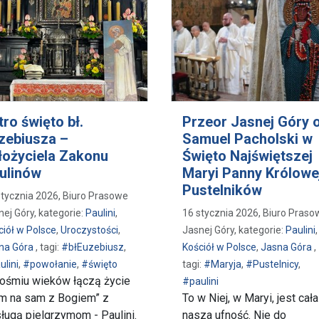
tro święto bł.
Przeor Jasnej Góry o
zebiusza –
Samuel Pacholski w
łożyciela Zakonu
Święto Najświętszej
ulinów
Maryi Panny Królowe
Pustelników
stycznia 2026, Biuro Prasowe
nej Góry, kategorie:
Paulini
,
16 stycznia 2026, Biuro Praso
ciół w Polsce
,
Uroczystości
,
Jasnej Góry, kategorie:
Paulini
,
na Góra
, tagi:
#błEuzebiusz
,
Kościół w Polsce
,
Jasna Góra
,
ulini
,
#powołanie
,
#święto
tagi:
#Maryja
,
#Pustelnicy
,
ośmiu wieków łączą życie
#paulini
m na sam z Bogiem” z
To w Niej, w Maryi, jest cała
ługą pielgrzymom - Paulini.
nasza ufność. Nie do