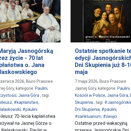
Maryją Jasnogórską
Ostatnie spotkanie te
zez życie - 70 lat
edycji Jasnogórskic
płaństwa o. Jana
Dni Skupienia już 8-1
laskowskiego
maja
czerwca 2026, Biuro Prasowe
7 maja 2026, Biuro Prasowe
nej Góry, kategorie:
Paulini
,
Jasnej Góry, kategorie:
Paulini
,
czystości
,
Jasna Góra
, tagi:
Kościół w Polsce
,
Jasna Góra
,
bileusz
,
#kapłaństwo
,
Skupienia
, tagi:
#Jasnogórski
alaskowski
,
#paulini
Dni Skupienia
,
#paulini
,
ileusz 70-lecia kapłaństwa
#sanktuarium
,
#święci
eżywał na Jasnej Górze o.
Ostatnie przed wakacyjną
 Nalaskowski. Paulin w
przerwą Jasnogórskie Dni