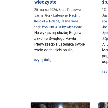
wieczyste
śp
25 marca 2026, Biuro Prasowe
13 
Jasnej Góry, kategorie:
Paulini
,
Jas
Kościół w Polsce
,
Jasna Góra
,
Koś
tagi:
#paulini
,
#Śluby wieczyste
Jas
Na wyłączną służbę Bogu w
#po
Zakonie Świętego Pawła
#śp
Pierwszego Pustelnika swoje
„Sł
życie oddał dziś paulin, …
Mar
pog
wpis Całkowite Zaufanie Bogu. Pauli
czytaj dalej…
odp
czyt