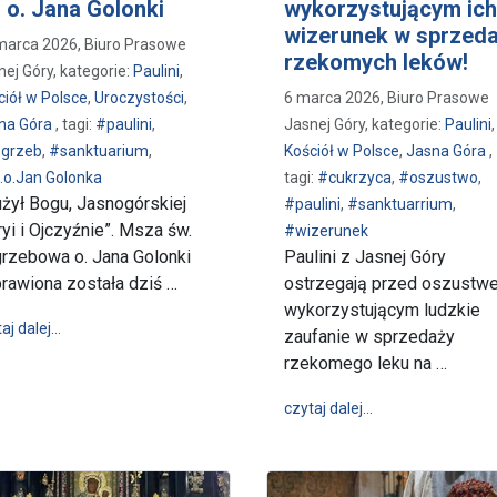
. o. Jana Golonki
wykorzystującym ich
wizerunek w sprzed
marca 2026, Biuro Prasowe
rzekomych leków!
nej Góry, kategorie:
Paulini
,
ciół w Polsce
,
Uroczystości
,
6 marca 2026, Biuro Prasowe
na Góra
, tagi:
#paulini
,
Jasnej Góry, kategorie:
Paulini
,
grzeb
,
#sanktuarium
,
Kościół w Polsce
,
Jasna Góra
,
.o.Jan Golonka
tagi:
#cukrzyca
,
#oszustwo
,
użył Bogu, Jasnogórskiej
#paulini
,
#sanktuarrium
,
yi i Ojczyźnie”. Msza św.
#wizerunek
rzebowa o. Jana Golonki
Paulini z Jasnej Góry
ński zakonnik złożył śluby wieczyste
rawiona została dziś …
ostrzegają przed oszustw
wykorzystującym ludzkie
wpis „Całym swoim życiem służył Bogu i Ojczyźnie” – pogrzeb ś
aj dalej…
zaufanie w sprzedaży
rzekomego leku na …
wpis Paulini z J
czytaj dalej…