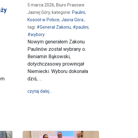
5 marca 2026, Biuro Prasowe
aży
Jasnej Góry, kategorie:
Paulini
,
Kościół w Polsce
,
Jasna Góra
,
tagi:
#Generał Zakonu
,
#paulini
,
#wybory
Nowym generałem Zakonu
Paulinów został wybrany o.
Beniamin Bąkowski,
dotychczasowy prowincjał
Niemiecki. Wyboru dokonała
em
dziś, …
p. o. Jana Golonki
wpis Nowy generał Zakonu Paulinów o. Ben
czytaj dalej…
asnej Góry ostrzegają przed oszustwem wykorzystującym ich wizerunek