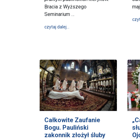
Bracia z Wyższego
maj
Seminarium …
czyt
wpis Nastrajają się na Boże fale – r
czytaj dalej…
Całkowite Zaufanie
„C
Bogu. Pauliński
sł
zakonnik złożył śluby
Oj