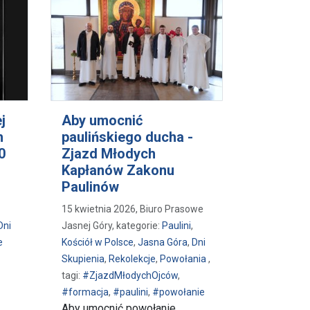
j
Aby umocnić
h
paulińskiego ducha -
0
Zjazd Młodych
Kapłanów Zakonu
Paulinów
15 kwietnia 2026, Biuro Prasowe
Dni
Jasnej Góry, kategorie:
Paulini
,
e
Kościół w Polsce
,
Jasna Góra
,
Dni
Skupienia
,
Rekolekcje
,
Powołania
,
tagi:
#ZjazdMłodychOjców
,
#formacja
,
#paulini
,
#powołanie
Aby umocnić powołanie,