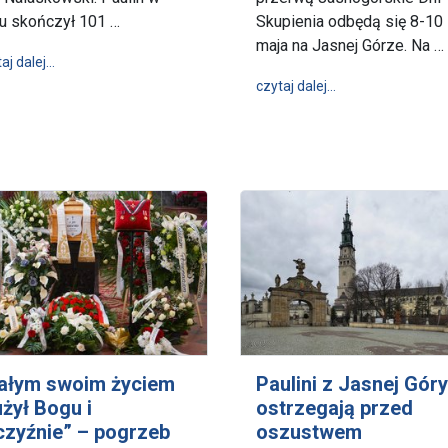
u skończył 101 …
Skupienia odbędą się 8-10
maja na Jasnej Górze. Na …
wpis Z Maryją Jasnogórską przez życie - 70 lat kapłaństwa o.
aj dalej…
ozpoczęły się praktyki paulińskich kleryków
wpis Ostatnie spo
czytaj dalej…
ałym swoim życiem
Paulini z Jasnej Góry
użył Bogu i
ostrzegają przed
czyźnie” – pogrzeb
oszustwem