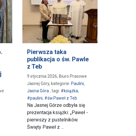
.
Pierwsza taka
publikacja o św. Pawle
z Teb
j
9 stycznia 2026, Biuro Prasowe
Jasnej Góry, kategorie:
Paulini
,
we
Jasna Góra
, tagi:
#książka
,
#paulini
,
#św.Paweł z Teb
Na Jasnej Górze odbyła się
prezentacja książki: „Paweł -
pierwszy z pustelników.
Święty Paweł z …