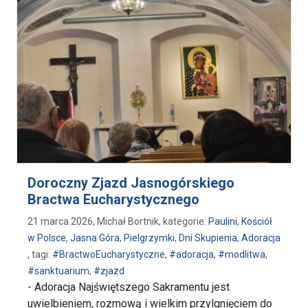
Doroczny Zjazd Jasnogórskiego
Bractwa Eucharystycznego
21 marca 2026, Michał Bortnik, kategorie:
Paulini
,
Kościół
w Polsce
,
Jasna Góra
,
Pielgrzymki
,
Dni Skupienia
,
Adoracja
, tagi:
#BractwoEucharystyczne
,
#adoracja
,
#modlitwa
,
#sanktuarium
,
#zjazd
- Adoracja Najświętszego Sakramentu jest
uwielbieniem, rozmową i wielkim przylgnięciem do