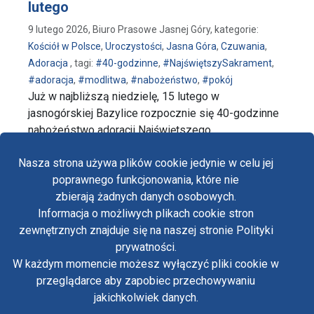
lutego
9 lutego 2026, Biuro Prasowe Jasnej Góry, kategorie:
Kościół w Polsce
,
Uroczystości
,
Jasna Góra
,
Czuwania
,
Adoracja
, tagi:
#40-godzinne
,
#NajświętszySakrament
,
#adoracja
,
#modlitwa
,
#nabożeństwo
,
#pokój
Już w najbliższą niedzielę, 15 lutego w
jasnogórskiej Bazylice rozpocznie się 40-godzinne
nabożeństwo adoracji Najświętszego …
wpis Nabożeństwo 40-godzinnej adoracji Najświęts
czytaj dalej…
Nasza strona używa plików cookie jedynie w celu jej
poprawnego funkcjonowania, które nie
zbierają żadnych danych osobowych.
Informacja o możliwych plikach cookie stron
Fa
zewnętrznych znajduje się na naszej stronie Polityki
Yo
prywatności.
Polityka prywatności
W każdym momencie możesz wyłączyć pliki cookie w
Oświadczenie o dostępności
Tw
przeglądarce aby zapobiec przechowywaniu
Standardy ochrony małoletnich w klasztorze OO.
Paulinów na Jasnej Górze
jakichkolwiek danych.
in