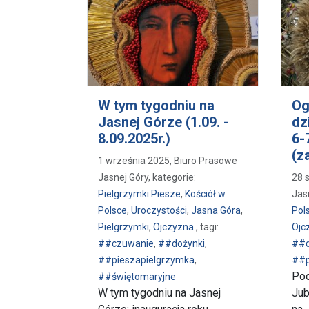
W tym tygodniu na
Og
Jasnej Górze (1.09. -
dz
8.09.2025r.)
6-
(z
1 września 2025, Biuro Prasowe
Jasnej Góry, kategorie:
28 
Pielgrzymki Piesze
,
Kościół w
Jas
Polsce
,
Uroczystości
,
Jasna Góra
,
Pol
Pielgrzymki
,
Ojczyzna
, tagi:
Ojc
##czuwanie
,
##dożynki
,
##d
##pieszapielgrzymka
,
##p
Pod
##świętomaryjne
W tym tygodniu na Jasnej
Jub