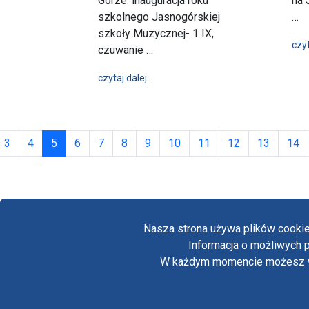
Górze: inauguracja roku
na 
szkolnego Jasnogórskiej
…
szkoły Muzycznej- 1 IX,
czyt
czuwanie …
wpis W tym tygodniu na Jasnej Górze 
czytaj dalej…
(obecna)
3
4
5
6
7
8
9
10
11
12
13
14
Nasza strona używa plików cookie
Informacja o możliwych p
W każdym momencie możesz wył
Copyright © Biuro Prasowe Jasnej Góry 2026
/