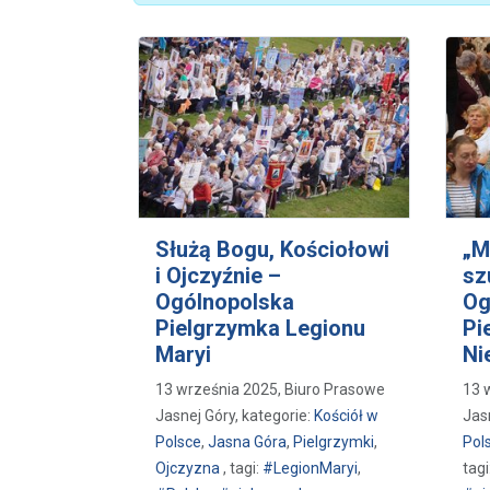
Służą Bogu, Kościołowi
„M
i Ojczyźnie –
sz
Ogólnopolska
Og
Pielgrzymka Legionu
Pi
Maryi
Ni
13 września 2025, Biuro Prasowe
13 
Jasnej Góry, kategorie:
Kościół w
Jas
Polsce
,
Jasna Góra
,
Pielgrzymki
,
Pol
Ojczyzna
, tagi:
#LegionMaryi
,
tagi