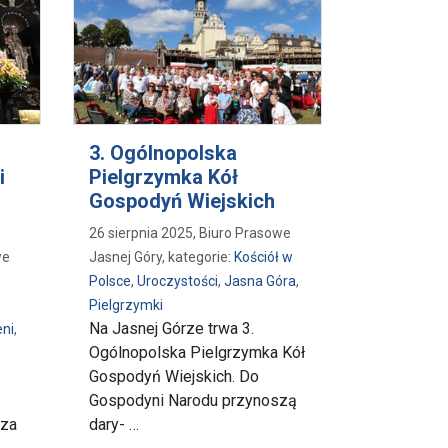
3. Ogólnopolska
i
Pielgrzymka Kół
Gospodyń Wiejskich
26 sierpnia 2025, Biuro Prasowe
we
Jasnej Góry, kategorie:
Kościół w
Polsce
,
Uroczystości
,
Jasna Góra
,
Pielgrzymki
Na Jasnej Górze trwa 3.
eni
,
Ogólnopolska Pielgrzymka Kół
Gospodyń Wiejskich. Do
Gospodyni Narodu przynoszą
 za
dary- …