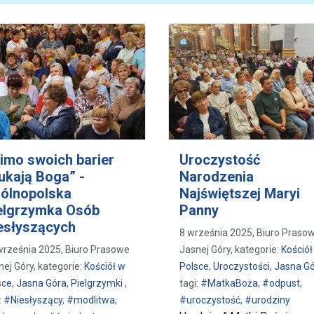
imo swoich barier
Uroczystość
ukają Boga” -
Narodzenia
ólnopolska
Najświętszej Maryi
elgrzymka Osób
Panny
esłyszących
8 września 2025, Biuro Praso
września 2025, Biuro Prasowe
Jasnej Góry, kategorie:
Kościół
nej Góry, kategorie:
Kościół w
Polsce
,
Uroczystości
,
Jasna G
sce
,
Jasna Góra
,
Pielgrzymki
,
tagi:
#MatkaBoża
,
#odpust
,
:
#Niesłyszący
,
#modlitwa
,
#uroczystość
,
#urodziny