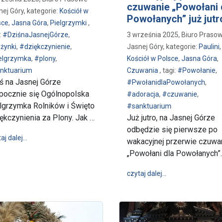
czuwanie „Powołani 
nej Góry, kategorie:
Kościół w
Powołanych” już jutr
sce
,
Jasna Góra
,
Pielgrzymki
,
:
#DziśnaJasnejGórze
,
3 września 2025, Biuro Praso
żynki
,
#dziękczynienie
,
Jasnej Góry, kategorie:
Paulini
,
elgrzymka
,
#plony
,
Kościół w Polsce
,
Jasna Góra
,
nktuarium
Czuwania
, tagi:
#Powołanie
,
ś na Jasnej Górze
#PwołanidlaPowołanych
,
pocznie się Ogólnopolska
#adoracja
,
#czuwanie
,
lgrzymka Rolników i Święto
#sanktuarium
ękczynienia za Plony. Jak …
Już jutro, na Jasnej Górze
odbędzie się pierwsze po
wpis Dziś na Jasnej Górze
aj dalej…
wakacyjnej przerwie czuwa
zęły się jasnogórskie dożynki
„Powołani dla Powołanych”.
wpis Pierwsze po 
czytaj dalej…