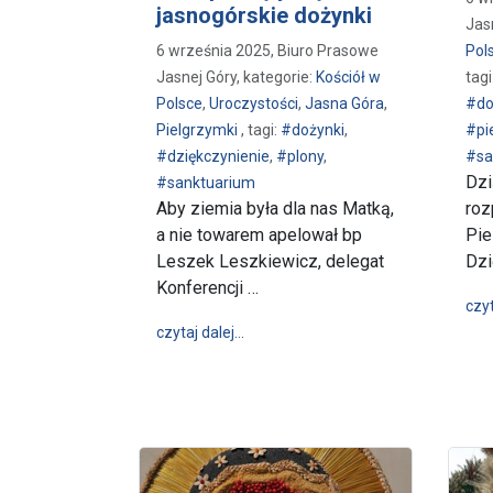
jasnogórskie dożynki
Jas
6 września 2025, Biuro Prasowe
Pol
Jasnej Góry, kategorie:
Kościół w
tagi
Polsce
,
Uroczystości
,
Jasna Góra
,
#do
Pielgrzymki
, tagi:
#dożynki
,
#pi
#dziękczynienie
,
#plony
,
#sa
Dzi
#sanktuarium
Aby ziemia była dla nas Matką,
roz
a nie towarem apelował bp
Pie
Leszek Leszkiewicz, delegat
Dzi
Konferencji …
czyt
wpis Aby ziemia była Matką – rozpoc
czytaj dalej…