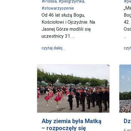
#Polska
,
#pielgrzymka
,
#pi
„Mi
#stowarzyszenie
Od 46 lat służą Bogu,
Bog
Kościołowi i Ojczyźnie. Na
42.
Jasnej Górze modlili się
Osó
uczestnicy 31. …
…
wpis Służą Bogu, Kościołowi i Ojcz
czytaj dalej…
czyt
Aby ziemia była Matką
Dz
– rozpoczęły się
6 w