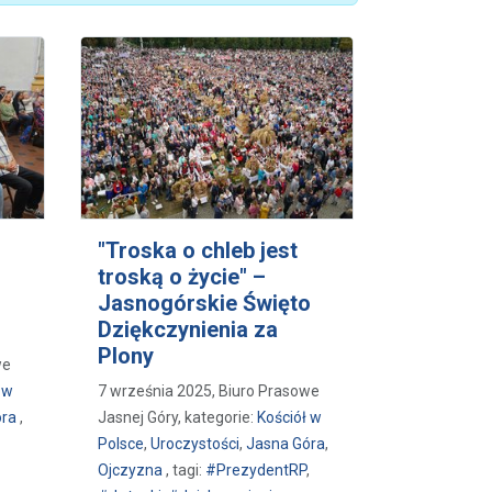
"Troska o chleb jest
troską o życie" –
Jasnogórskie Święto
Dziękczynienia za
Plony
we
 w
7 września 2025, Biuro Prasowe
óra
,
Jasnej Góry, kategorie:
Kościół w
Polsce
,
Uroczystości
,
Jasna Góra
,
Ojczyzna
, tagi:
#PrezydentRP
,