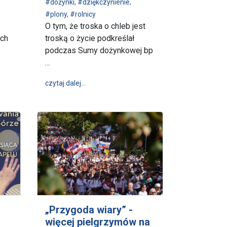
#dożynki
,
#dziękczynienie
,
#plony
,
#rolnicy
O tym, że troska o chleb jest
ich
troską o życie podkreślał
podczas Sumy dożynkowej bp
…
 Narodzenia Najświętszej Maryi Panny
grzymka Osób Niesłyszących
wpis "Troska o chleb jest troską o życie" – 
czytaj dalej…
„Przygoda wiary” -
więcej pielgrzymów na