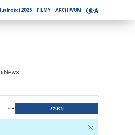
4-2025
tualności 2026
FILMY
ARCHIWUM
óraNews
szukaj