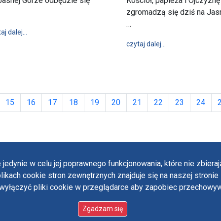
Jasnej Górze odbędzie się
Kościół, papieża i Ojczyznę
zgromadzą się dziś na Jas
…
wpis Ogólnopolskie święto dziękczynienia za plony 6-7 wrześn
aj dalej…
wpis Nocne czuwa
czytaj dalej…
(1.09. - 8.09.2025r.)
15
16
17
18
19
20
21
22
23
24
 jedynie w celu jej poprawnego funkcjonowania, które nie zbier
likach cookie stron zewnętrznych znajduje się na naszej stronie 
Polit
ączyć pliki cookie w przeglądarce aby zapobiec przechowywa
Oświ
 designed by:
ordigital.pl
Stan
Paul
Zgadzam się