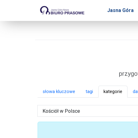
Biuro Prasowe Jasnej 
Jasna Góra
przygo
słowa kluczowe
tagi
kategorie
da