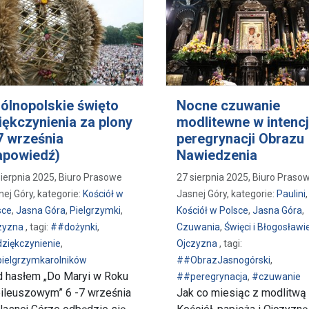
ólnopolskie święto
Nocne czuwanie
iękczynienia za plony
modlitewne w intencj
7 września
peregrynacji Obrazu
apowiedź)
Nawiedzenia
sierpnia 2025, Biuro Prasowe
27 sierpnia 2025, Biuro Praso
nej Góry, kategorie:
Kościół w
Jasnej Góry, kategorie:
Paulini
,
sce
,
Jasna Góra
,
Pielgrzymki
,
Kościół w Polsce
,
Jasna Góra
,
zyzna
, tagi:
##dożynki
,
Czuwania
,
Święci i Błogosławi
ziękczynienie
,
Ojczyzna
, tagi:
ielgrzymkarolników
##ObrazJasnogórski
,
 hasłem „Do Maryi w Roku
##peregrynacja
,
#czuwanie
ileuszowym” 6 -7 września
Jak co miesiąc z modlitwą