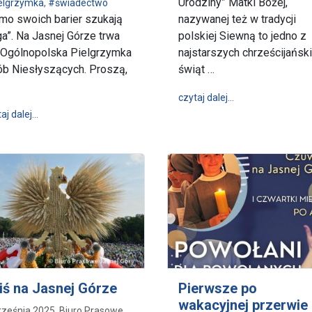
Urodziny” Matki Bożej,
elgrzymka
,
#świadectwo
mo swoich barier szukają
nazywanej też w tradycji
a”. Na Jasnej Górze trwa
polskiej Siewną to jedno z
 Ogólnopolska Pielgrzymka
najstarszych chrześcijańsk
b Niesłyszących. Proszą,
świąt …
wpis Uroczystość
czytaj dalej…
yźnie – Ogólnopolska Pielgrzymka Legionu Maryi
wpis „Mimo swoich barier szukają Boga” - Ogólnopolska Piel
aj dalej…
iś na Jasnej Górze
Pierwsze po
wakacyjnej przerwie
rześnia 2025, Biuro Prasowe