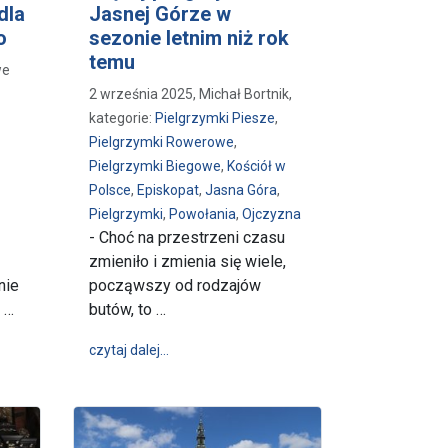
dla
Jasnej Górze w
o
sezonie letnim niż rok
temu
we
2 września 2025, Michał Bortnik,
kategorie:
Pielgrzymki Piesze
,
Pielgrzymki Rowerowe
,
Pielgrzymki Biegowe
,
Kościół w
Polsce
,
Episkopat
,
Jasna Góra
,
Pielgrzymki
,
Powołania
,
Ojczyzna
- Choć na przestrzeni czasu
zmieniło i zmienia się wiele,
nie
począwszy od rodzajów
 …
butów, to …
wakacyjnej przerwie czuwanie „Powołani dla Powołanych” już jutro
wpis „Przygoda wiary” - więcej pielgrzymów 
czytaj dalej…