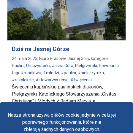
Dziś na Jasnej Górze
24 maja 2025, Biuro Prasowe Jasnej Góry, kategorie:
Paulini
,
Uroczystości
,
Jasna Góra
,
Pielgrzymki
,
Powołania
,
tagi:
#modlitwa
,
#młodzi
,
#paulini
,
#pielgrzymka
,
#rekolekcje
,
#stowarzyszenie
,
#święcenia
Święcenia kapłańskie paulińskich diakonów,
Pielgrzymki: Katolickiego Stowarzyszenia „Civitas
Christiana” i Młodych z Radiem Maryja, a …
wpis Dziś na Jasnej Górze
czytaj dalej…
Nasza strona używa plików cookie jedynie w celu jej
poprawnego funkcjonowania, które nie
zbierają żadnych danych osobowych.