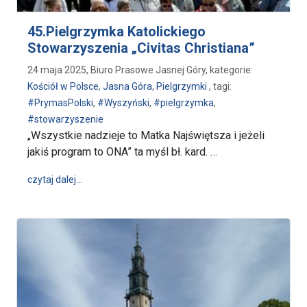
45.Pielgrzymka Katolickiego
Stowarzyszenia „Civitas Christiana”
24 maja 2025, Biuro Prasowe Jasnej Góry, kategorie:
Kościół w Polsce
,
Jasna Góra
,
Pielgrzymki
, tagi:
#PrymasPolski
,
#Wyszyński
,
#pielgrzymka
,
#stowarzyszenie
„Wszystkie nadzieje to Matka Najświętsza i jeżeli
jakiś program to ONA” ta myśl bł. kard. …
wpis 45.Pielgrzymka Katolickiego Stowarzyszenia „Ci
czytaj dalej…