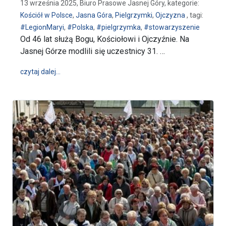
13 września 2025, Biuro Prasowe Jasnej Góry, kategorie:
Kościół w Polsce
,
Jasna Góra
,
Pielgrzymki
,
Ojczyzna
, tagi:
#LegionMaryi
,
#Polska
,
#pielgrzymka
,
#stowarzyszenie
Od 46 lat służą Bogu, Kościołowi i Ojczyźnie. Na
Jasnej Górze modlili się uczestnicy 31. …
wpis Służą Bogu, Kościołowi i Ojczyźnie – Ogólnopo
czytaj dalej…