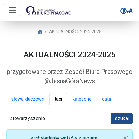
Biuro Prasowe Jasnej Góry – AK
Biuro Prasowe Jasnej Góry
AKTUALNOŚCI 2024-2025
AKTUALNOŚCI 2024-2025
przygotowane przez Zespół Biura Prasowego
@JasnaGóraNews
słowa kluczowe
tagi
kategorie
data
szukaj
wyświetlanie wpisów z tagiem: