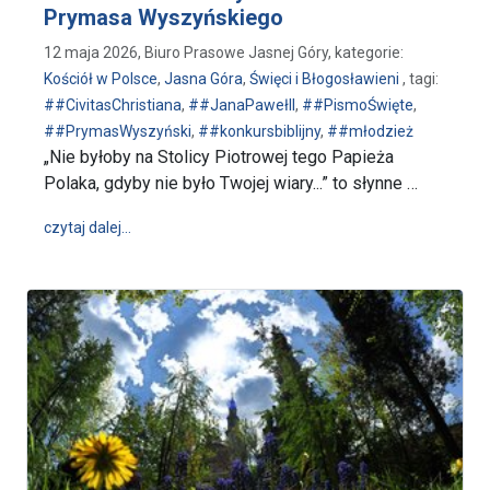
Prymasa Wyszyńskiego
12 maja 2026, Biuro Prasowe Jasnej Góry, kategorie:
Kościół w Polsce
,
Jasna Góra
,
Święci i Błogosławieni
, tagi:
##CivitasChristiana
,
##JanaPawełII
,
##PismoŚwięte
,
##PrymasWyszyński
,
##konkursbiblijny
,
##młodzież
„Nie byłoby na Stolicy Piotrowej tego Papieża
Polaka, gdyby nie było Twojej wiary...” to słynne …
wpis XIX Spotkanie Młodych z Biblią - wdzięczność z
czytaj dalej…