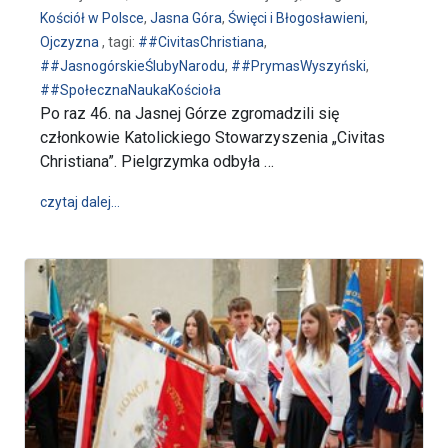
Kościół w Polsce
,
Jasna Góra
,
Święci i Błogosławieni
,
Ojczyzna
, tagi:
##CivitasChristiana
,
##JasnogórskieŚlubyNarodu
,
##PrymasWyszyński
,
##SpołecznaNaukaKościoła
Po raz 46. na Jasnej Górze zgromadzili się
członkowie Katolickiego Stowarzyszenia „Civitas
Christiana”. Pielgrzymka odbyła …
wpis 46. Pielgrzymka Katolickiego Stowarzyszenia „C
czytaj dalej…