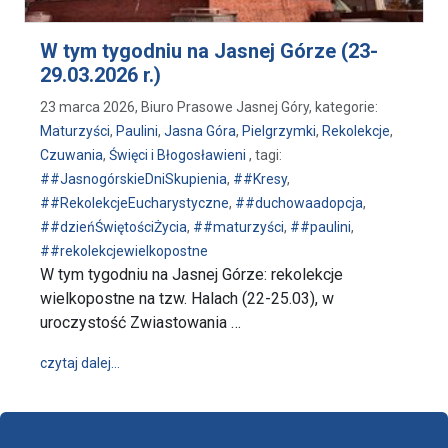
W tym tygodniu na Jasnej Górze (23-
29.03.2026 r.)
23 marca 2026, Biuro Prasowe Jasnej Góry, kategorie:
Maturzyści
,
Paulini
,
Jasna Góra
,
Pielgrzymki
,
Rekolekcje
,
Czuwania
,
Święci i Błogosławieni
, tagi:
##JasnogórskieDniSkupienia
,
##Kresy
,
##RekolekcjeEucharystyczne
,
##duchowaadopcja
,
##dzieńŚwiętościŻycia
,
##maturzyści
,
##paulini
,
##rekolekcjewielkopostne
W tym tygodniu na Jasnej Górze: rekolekcje
wielkopostne na tzw. Halach (22-25.03), w
uroczystość Zwiastowania …
wpis W tym tygodniu na Jasnej Górze (23-29.03.2026
czytaj dalej…