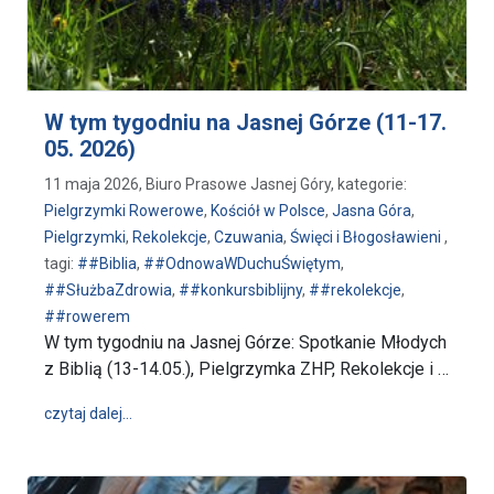
W tym tygodniu na Jasnej Górze (11-17.
05. 2026)
11 maja 2026, Biuro Prasowe Jasnej Góry, kategorie:
Pielgrzymki Rowerowe
,
Kościół w Polsce
,
Jasna Góra
,
Pielgrzymki
,
Rekolekcje
,
Czuwania
,
Święci i Błogosławieni
,
tagi:
##Biblia
,
##OdnowaWDuchuŚwiętym
,
##SłużbaZdrowia
,
##konkursbiblijny
,
##rekolekcje
,
##rowerem
W tym tygodniu na Jasnej Górze: Spotkanie Młodych
z Biblią (13-14.05.), Pielgrzymka ZHP, Rekolekcje i …
wpis W tym tygodniu na Jasnej Górze (11-17. 05. 20
czytaj dalej…