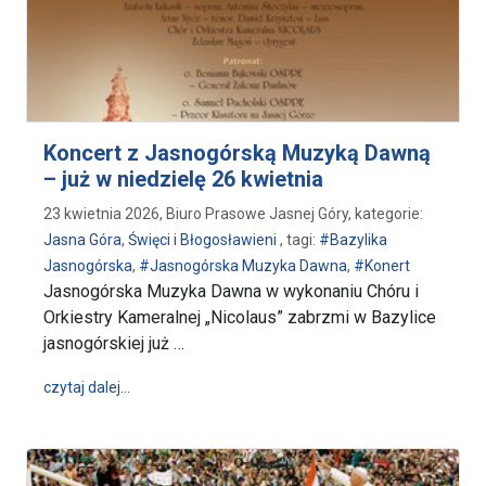
Koncert z Jasnogórską Muzyką Dawną
– już w niedzielę 26 kwietnia
23 kwietnia 2026, Biuro Prasowe Jasnej Góry, kategorie:
Jasna Góra
,
Święci i Błogosławieni
, tagi:
#Bazylika
Jasnogórska
,
#Jasnogórska Muzyka Dawna
,
#Konert
Jasnogórska Muzyka Dawna w wykonaniu Chóru i
Orkiestry Kameralnej „Nicolaus” zabrzmi w Bazylice
jasnogórskiej już …
wpis Koncert z Jasnogórską Muzyką Dawną – już w n
czytaj dalej…