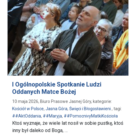
I Ogólnopolskie Spotkanie Ludzi
Oddanych Matce Bożej
10 maja 2026, Biuro Prasowe Jasnej Góry, kategorie:
Kościół w Polsce
,
Jasna Góra
,
Święci i Błogosławieni
, tagi:
##AktOddania
,
##Maryja
,
##PomocnivyMatkiKościoła
Ktoś wyznaje, że wiele lat nosił w sobie pustkę, ktoś
inny był daleko od Boga, …