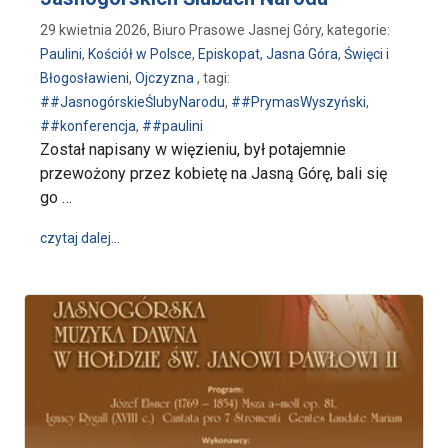
29 kwietnia 2026, Biuro Prasowe Jasnej Góry, kategorie:
Paulini
,
Kościół w Polsce
,
Episkopat
,
Jasna Góra
,
Święci i
Błogosławieni
,
Ojczyzna
, tagi:
##JasnogórskieŚlubyNarodu
,
##PrymasWyszyński
,
##konferencja
,
##paulini
Został napisany w więzieniu, był potajemnie
przewożony przez kobietę na Jasną Górę, bali się
go …
wpis Powstawały w tajemnicy, porwały miliony, bur
czytaj dalej…