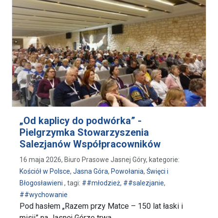
„Od kaplicy do podwórka” -
Pielgrzymka Stowarzyszenia
Salezjanów Współpracowników
16 maja 2026, Biuro Prasowe Jasnej Góry, kategorie:
Kościół w Polsce
,
Jasna Góra
,
Powołania
,
Święci i
Błogosławieni
, tagi:
##młodzież
,
##salezjanie
,
##wychowanie
Pod hasłem „Razem przy Matce – 150 lat łaski i
misji” na Jasnej Górze trwa …