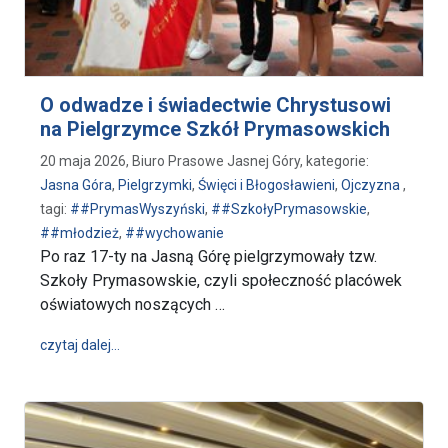
O odwadze i świadectwie Chrystusowi
na Pielgrzymce Szkół Prymasowskich
20 maja 2026, Biuro Prasowe Jasnej Góry, kategorie:
Jasna Góra
,
Pielgrzymki
,
Święci i Błogosławieni
,
Ojczyzna
,
tagi:
##PrymasWyszyński
,
##SzkołyPrymasowskie
,
##młodzież
,
##wychowanie
Po raz 17-ty na Jasną Górę pielgrzymowały tzw.
Szkoły Prymasowskie, czyli społeczność placówek
oświatowych noszących …
wpis O odwadze i świadectwie Chrystusowi na Pie
czytaj dalej…