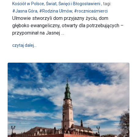
Kościół w Polsce
,
Świat
,
Święci i Błogosławieni
, tagi:
#Jasna Góra
,
#Rodzina Ulmów
,
#rocznicaśmierci
Ulmowie stworzyli dom przyjazny życiu, dom
głęboko ewangeliczny, otwarty dla potrzebujących –
przypominał na Jasnej …
wpis Prawdziwa miłość zaczyna się w domu. Dziś 82.
czytaj dalej…