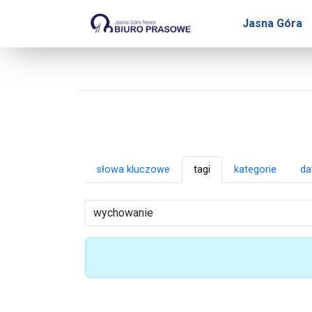
Biuro Prasowe Jasnej Gó
Jasna Góra
słowa kluczowe
tagi
kategorie
da