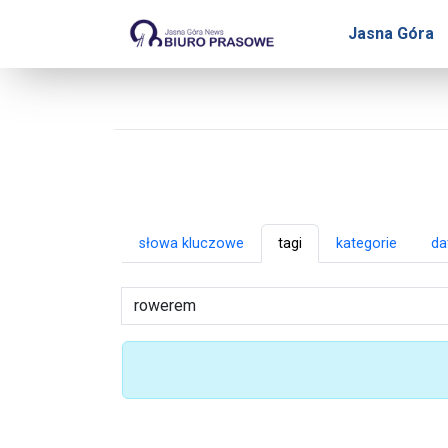
Biuro Prasowe Jasnej Gó
Jasna Góra
słowa kluczowe
tagi
kategorie
da