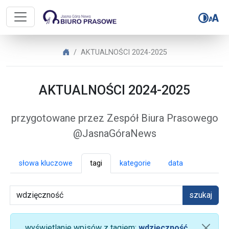
Biuro Prasowe Jasnej Góry – AK
Biuro Prasowe Jasnej Góry
AKTUALNOŚCI 2024-2025
AKTUALNOŚCI 2024-2025
przygotowane przez Zespół Biura Prasowego
@JasnaGóraNews
słowa kluczowe
tagi
kategorie
data
szukaj
wyświetlanie wpisów z tagiem:
wdzięczność