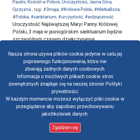
Paulini
,
Kościół w Polsce
,
Uroczystości
,
Jasna Góra
,
Ojczyzna
, tagi:
#3maja
,
#Królowa Polski
,
#MatkaBoża
,
#Polska
,
#sanktarium
,
#urczystość
,
#wdzięczność
Uroczystość Najświętszej Maryi Panny Królowej
Polski, 3 maja w jasnogórskim sanktuarium będzie
szczególnym czasem dziękczynienia …
wpis Przeor Jasnej Góry zaprasza na Uroczystość Na
czytaj dalej…
Nasza strona używa plików cookie jedynie w celu jej
poprawnego funkcjonowania, które nie
zbierają żadnych danych osobowych.
Informacja o możliwych plikach cookie stron
Fa
zewnętrznych znajduje się na naszej stronie Polityki
Yo
prywatności.
W każdym momencie możesz wyłączyć pliki cookie w
Tw
przeglądarce aby zapobiec przechowywaniu
jakichkolwiek danych.
in
Polityka prywatności
Oświadczenie o dostępności
Zgadzam się
Standardy ochrony małoletnich w klasztorze OO.
Paulinów na Jasnej Górze