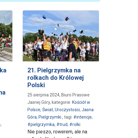
mka
21. Pielgrzymka na
rolkach do Królowej
Polski
na
25 sierpnia 2024, Biuro Prasowe
Jasnej Góry, kategorie:
Kościół w
Polsce
,
Świat
,
Uroczystości
,
Jasna
Góra
,
Pielgrzymki
, tagi:
#intencje
,
e
,
#pielgrzymka
,
#trud
,
#rolki
Nie pieszo, rowerem, ale na