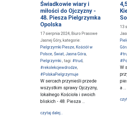
Świadkowie wiary i
4,
miłości do Ojczyzny -
Ki
48. Piesza Pielgrzymka
So
Opolska
13 
17 sierpnia 2024, Biuro Prasowe
Jasn
Jasnej Góry, kategorie:
Pie
Pielgrzymki Piesze
,
Kościół w
Gór
Polsce
,
Świat
,
Jasna Góra
,
#tr
Pielgrzymki
, tagi:
#trud
,
#Po
W s
#rekolekcjewdrodze
,
prz
#PolskaPielgrzymuje
W sercach przynieśli przede
pie
wszystkim sprawy Ojczyzny,
a …
lokalnego Kościoła i swoich
czyt
bliskich - 48. Piesza …
wpis Świadkowie wiary i miłości do 
czytaj dalej…