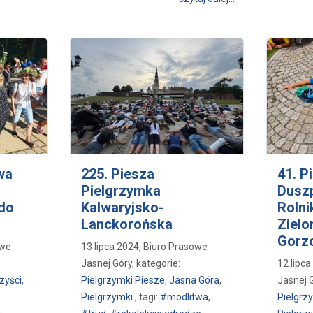
wa
225. Piesza
41. P
Pielgrzymka
Dusz
 do
Kalwaryjsko-
Rolni
Lanckorońska
Zielo
Gorz
owe
13 lipca 2024, Biuro Prasowe
Jasnej Góry, kategorie:
12 lipc
zyści
,
Pielgrzymki Piesze
,
Jasna Góra
,
Jasnej G
Pielgrzymki
, tagi:
#modlitwa
,
Pielgrz