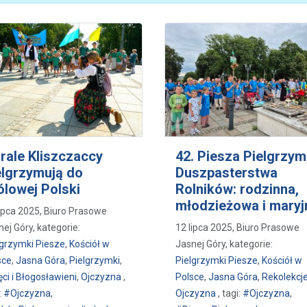
rale Kliszczaccy
42. Piesza Pielgrzy
elgrzymują do
Duszpasterstwa
ólowej Polski
Rolników: rodzinna,
młodzieżowa i maryj
lipca 2025, Biuro Prasowe
ej Góry, kategorie:
12 lipca 2025, Biuro Prasowe
lgrzymki Piesze
,
Kościół w
Jasnej Góry, kategorie:
sce
,
Jasna Góra
,
Pielgrzymki
,
Pielgrzymki Piesze
,
Kościół w
ci i Błogosławieni
,
Ojczyzna
,
Polsce
,
Jasna Góra
,
Rekolekcj
:
#Ojczyzna
,
Ojczyzna
, tagi:
#Ojczyzna
,