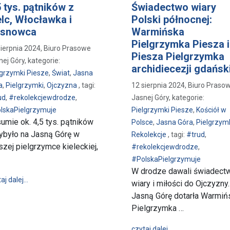
5 tys. pątników z
Świadectwo wiary
elc, Włocławka i
Polski północnej:
snowca
Warmińska
Pielgrzymka Piesza i
sierpnia 2024, Biuro Prasowe
Piesza Pielgrzymka
ej Góry, kategorie:
archidiecezji gdańsk
lgrzymki Piesze
,
Świat
,
Jasna
a
,
Pielgrzymki
,
Ojczyzna
, tagi:
12 sierpnia 2024, Biuro Praso
ud
,
#rekolekcjewdrodze
,
Jasnej Góry, kategorie:
lskaPielgrzymuje
Pielgrzymki Piesze
,
Kościół w
umie ok. 4,5 tys. pątników
Polsce
,
Jasna Góra
,
Pielgrzym
ybyło na Jasną Górę w
Rekolekcje
, tagi:
#trud
,
szej pielgrzymce kieleckiej,
#rekolekcjewdrodze
,
#PolskaPielgrzymuje
W drodze dawali świadect
wpis 4,5 tys. pątników z Kielc, Włocławka i Sosnowca
aj dalej…
wiary i miłości do Ojczyzny
Jasną Górę dotarła Warmiń
Ojczyzny - 48. Piesza Pielgrzymka Opolska
Pielgrzymka …
wpis Świadectwo w
czytaj dalej…