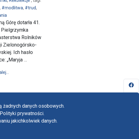
ymki
,
Rekolekcje
, tagi:
,
#modlitwa
,
#trud
,
nia
ą Górę dotarła 41.
 Pielgrzymka
sterstwa Rolników
i Zielonogórsko-
kiej. Ich hasło
sko-Lanckorońska
e: „Maryja …
wpis 41. Piesza Pielgrzymka Duszpasterstwa Rolników Diecezji Zi
alej…
Fa
Yo
ają żadnych danych osobowych.
Tw
Polityki prywatności.
yka prywatności
niu jakichkolwiek danych.
adczenie o dostępności
in
dardy ochrony małoletnich w klasztorze OO.
inów na Jasnej Górze