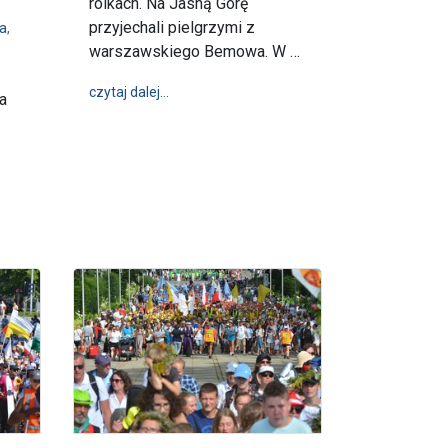
rolkach. Na Jasną Górę
przyjechali pielgrzymi z
a
,
warszawskiego Bemowa. W …
wpis 21. Pielgrzymka na rolkach do Królowej 
czytaj dalej…
a
Pielgrzymka Duszpasterstwa Rolników: rodzinna, młodzieżowa i maryjna