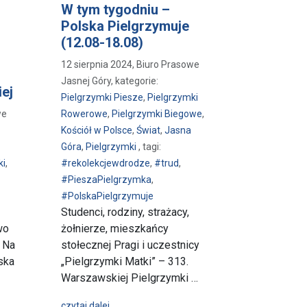
W tym tygodniu –
Polska Pielgrzymuje
(12.08-18.08)
12 sierpnia 2024, Biuro Prasowe
Jasnej Góry, kategorie:
iej
Pielgrzymki Piesze
,
Pielgrzymki
we
Rowerowe
,
Pielgrzymki Biegowe
,
Kościół w Polsce
,
Świat
,
Jasna
Góra
,
Pielgrzymki
, tagi:
ki
,
#rekolekcjewdrodze
,
#trud
,
#PieszaPielgrzymka
,
#PolskaPielgrzymuje
Studenci, rodziny, strażacy,
wo
żołnierze, mieszkańcy
. Na
stołecznej Pragi i uczestnicy
ska
„Pielgrzymki Matki” – 313.
Warszawskiej Pielgrzymki …
iary Polski północnej: Warmińska Pielgrzymka Piesza i Piesza Pielgrzy
wpis W tym tygodniu – Polska Pielgrzymuje 
czytaj dalej…