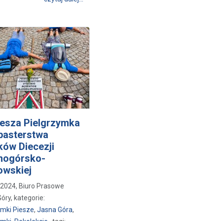
iesza Pielgrzymka
pasterstwa
ków Diecezji
nogórsko-
owskiej
a 2024, Biuro Prasowe
óry, kategorie:
ymki Piesze
,
Jasna Góra
,