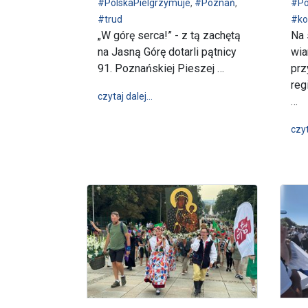
#PolskaPielgrzymuje
,
#Poznań
,
#Po
#trud
#ko
„W górę serca!” - z tą zachętą
Na 
na Jasną Górę dotarli pątnicy
wia
91. Poznańskiej Pieszej …
prz
reg
wpis „W górę serca!” - 91. Poznańs
czytaj dalej…
…
czyt