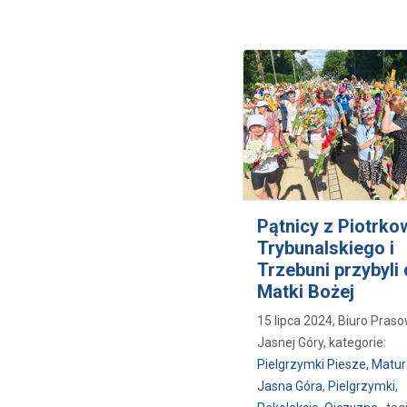
Pątnicy z Piotrko
Trybunalskiego i
Trzebuni przybyli
Matki Bożej
15 lipca 2024, Biuro Pras
Jasnej Góry, kategorie:
Pielgrzymki Piesze
,
Matur
Jasna Góra
,
Pielgrzymki
,