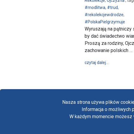
Rekolekcje
,
Ojczyzna
, tagi
#modlitwa
,
#trud
,
#rekolekcjewdrodze
,
#PolskaPielgrzymuje
Wyruszają na pątniczy 
by dać świadectwo wiar
Proszą za rodziny, Ojcz
zachowanie polskich …
wpis Pątnicy 
czytaj dalej…
Nasza strona używa plików cookie
Informacja o możliwych p
W każdym momencie możesz wył
Copyright © Biuro Prasowe Jasnej Góry 2026
/