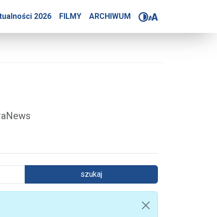
4-2025
tualności 2026
FILMY
ARCHIWUM
óraNews
szukaj