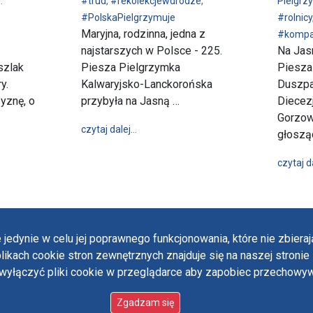
:
#trud
,
#rekolekcjewdrodze
,
Pielgrz
#PolskaPielgrzymuje
#rolnicy
Maryjna, rodzinna, jedna z
#kompa
najstarszych w Polsce - 225.
Na Jasn
szlak
Piesza Pielgrzymka
Piesza
y.
Kalwaryjsko-Lanckorońska
Duszpa
yznę, o
przybyła na Jasną …
Diecezj
Gorzows
wpis 225. Piesza Pielgrzymka Kalwaryj
czytaj dalej…
głosząc
z Piotrkowa Trybunalskiego i Trzebuni przybyli do Matki Bożej
czytaj d
 jedynie w celu jej poprawnego funkcjonowania, które nie zbier
likach cookie stron zewnętrznych znajduje się na naszej stronie 
Polit
ączyć pliki cookie w przeglądarce aby zapobiec przechowywa
Oświ
 designed by:
ordigital.pl
Stan
Paul
Zgadzam się