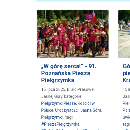
„W górę serca!” - 91.
Gó
Poznańska Piesza
pi
Pielgrzymka
Kr
15 lipca 2025, Biuro Prasowe
15 
Jasnej Góry, kategorie:
Jasn
Pielgrzymki Piesze
,
Kościół w
Pie
Polsce
,
Uroczystości
,
Jasna Góra
,
Pol
Pielgrzymki
, tagi:
Świę
#PieszaPielgrzymka
,
tagi