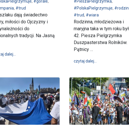
lskaPielgrzymuje
,
#górale
,
#PieszaPielgrzymka
,
mpania
,
#trud
#PolskaPielgrzymuje
,
#rodzin
szlaku dają świadectwo
#trud
,
#wiara
ry, miłości do Ojczyzny i
Rodzinna, młodzieżowa i
ynależności do
maryjna taka w tym roku był
ionalnych tradycji. Na Jasną
42. Piesza Pielgrzymka
ka Piesza Pielgrzymka
Duszpasterstwa Rolników.
Pątnicy …
wpis Górale Kliszczaccy pielgrzymują do Królowej Polski
aj dalej…
wpis 42. Piesza 
czytaj dalej…