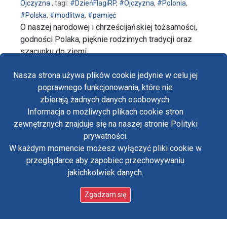
Ojczyzna
, tagi:
#DzieńFlagiRP
,
#Ojczyzna
,
#Polonia
,
#Polska
,
#modlitwa
,
#pamięć
O naszej narodowej i chrześcijańskiej tożsamości,
godności Polaka, pięknie rodzimych tradycji oraz
szacunku do ziemi …
wpis Bp Przybylski: Kochajmy Polskę tak, jak to robi
czytaj dalej…
Nasza strona używa plików cookie jedynie w celu jej
poprawnego funkcjonowania, które nie
zbierają żadnych danych osobowych.
Informacja o możliwych plikach cookie stron
Fa
zewnętrznych znajduje się na naszej stronie Polityki
Yo
prywatności.
W każdym momencie możesz wyłączyć pliki cookie w
Tw
przeglądarce aby zapobiec przechowywaniu
jakichkolwiek danych.
in
Polityka prywatności
Oświadczenie o dostępności
Zgadzam się
Standardy ochrony małoletnich w klasztorze OO.
Paulinów na Jasnej Górze