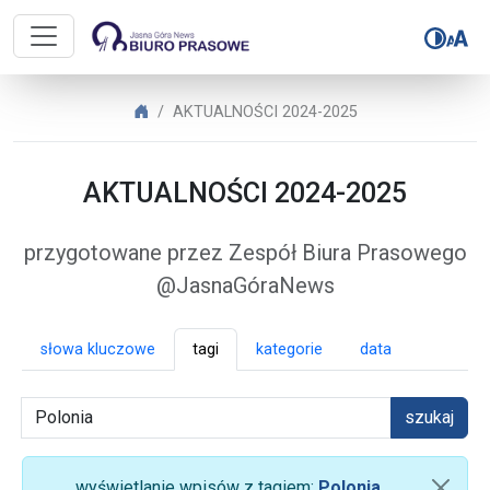
Biuro Prasowe Jasnej Góry – AK
Biuro Prasowe Jasnej Góry
AKTUALNOŚCI 2024-2025
AKTUALNOŚCI 2024-2025
przygotowane przez Zespół Biura Prasowego
@JasnaGóraNews
słowa kluczowe
tagi
kategorie
data
szukaj
wyświetlanie wpisów z tagiem:
Polonia