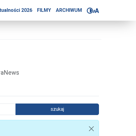
4-2025
tualności 2026
FILMY
ARCHIWUM
óraNews
szukaj