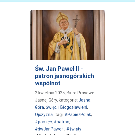
Św. Jan Paweł II -
patron jasnogórskich
wspólnot
2 kwietnia 2025, Biuro Prasowe
Jasnej Góry, kategorie:
Jasna
Góra
,
Święci i Błogosławieni
,
Ojczyzna
, tagi:
#PapieżPolak
,
#pamięć
,
#patron
,
#śwJanPawełII
,
#święty