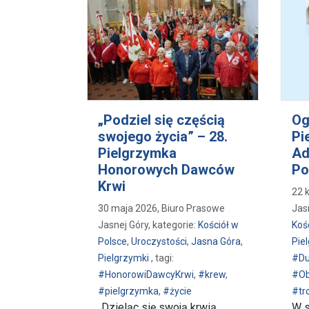
„Podziel się częścią
Og
swojego życia” – 28.
Pi
Pielgrzymka
Ad
Honorowych Dawców
Po
Krwi
22 
30 maja 2026, Biuro Prasowe
Jas
Jasnej Góry, kategorie:
Kościół w
Koś
Polsce
,
Uroczystości
,
Jasna Góra
,
Pie
Pielgrzymki
, tagi:
#Du
#HonorowiDawcyKrwi
,
#krew
,
#Ob
#pielgrzymka
,
#życie
#tr
„Dzieląc się swoją krwią,
W s