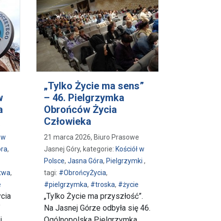
„Tylko Życie ma sens”
w
– 46. Pielgrzymka
a
Obrońców Życia
Człowieka
e
 w
21 marca 2026, Biuro Prasowe
óra
,
Jasnej Góry, kategorie:
Kościół w
Polsce
,
Jasna Góra
,
Pielgrzymki
,
twa
,
tagi:
#ObrońcyŻycia
,
e
#pielgrzymka
,
#troska
,
#życie
cia
„Tylko Życie ma przyszłość”.
”
Na Jasnej Górze odbyła się 46.
i
Ogólnopolska Pielgrzymka