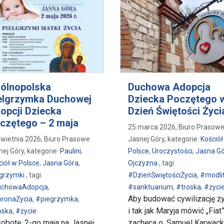
ólnopolska
Duchowa Adopcja
elgrzymka Duchowej
Dziecka Poczętego 
opcji Dziecka
Dzień Świętości Życi
czętego – 2 maja
25 marca 2026, Biuro Prasow
kwietnia 2026, Biuro Prasowe
Jasnej Góry, kategorie:
Kościół
nej Góry, kategorie:
Paulini
,
Polsce
,
Uroczystości
,
Jasna G
ciół w Polsce
,
Jasna Góra
,
Ojczyzna
, tagi:
lgrzymki
, tagi:
#DzieńŚwiętościŻycia
,
#modli
chowaAdopcja
,
#sanktuarium
,
#troska
,
#życi
Aby budować cywilizację ży
ronaŻycia
,
#piegrzymka
,
i tak jak Maryja mówić „Fiat
oska
,
#życie
obotę, 2-go maja na Jasnej
zachęca o. Samuel Karwack