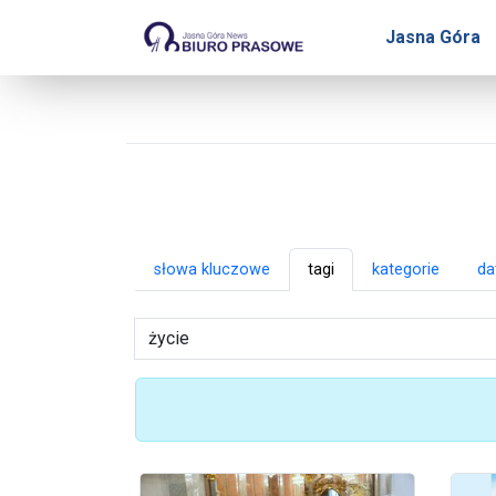
Biuro Prasowe Jasnej Gó
Jasna Góra
słowa kluczowe
tagi
kategorie
da