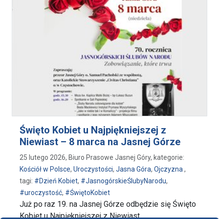
Święto Kobiet u Najpiękniejszej z
Niewiast – 8 marca na Jasnej Górze
25 lutego 2026, Biuro Prasowe Jasnej Góry, kategorie:
Kościół w Polsce
,
Uroczystości
,
Jasna Góra
,
Ojczyzna
,
tagi:
#Dzień Kobiet
,
#JasnogórskieŚlubyNarodu
,
#uroczystość
,
#ŚwiętoKobiet
Już po raz 19. na Jasnej Górze odbędzie się Święto
Kobiet u Najpiękniejszej z Niewiast. …