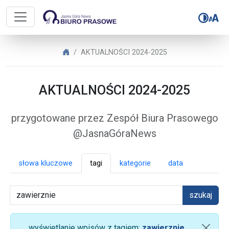
Biuro Prasowe Jasnej Góry – AK
Biuro Prasowe Jasnej Góry
AKTUALNOŚCI 2024-2025
AKTUALNOŚCI 2024-2025
przygotowane przez Zespół Biura Prasowego
@JasnaGóraNews
słowa kluczowe
tagi
kategorie
data
szukaj
wyświetlanie wpisów z tagiem:
zawierznie