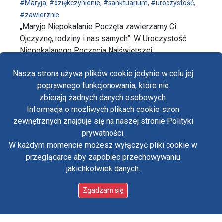
#Maryja
,
#dziękczynienie
,
#sanktuarium
,
#uroczystość
,
#zawierznie
„Maryjo Niepokalanie Poczęta zawierzamy Ci
Ojczyznę, rodziny i nas samych”. W Uroczystość
Niepokalanego Poczęcia Najświętszej …
wpis Uroczystość Niepokalanego Poczęcia Najświęts
czytaj dalej…
Nasza strona używa plików cookie jedynie w celu jej
poprawnego funkcjonowania, które nie
zbierają żadnych danych osobowych.
Informacja o możliwych plikach cookie stron
Fa
zewnętrznych znajduje się na naszej stronie Polityki
Yo
prywatności.
W każdym momencie możesz wyłączyć pliki cookie w
Tw
przeglądarce aby zapobiec przechowywaniu
jakichkolwiek danych.
in
Polityka prywatności
Oświadczenie o dostępności
Zgadzam się
Standardy ochrony małoletnich w klasztorze OO.
Paulinów na Jasnej Górze