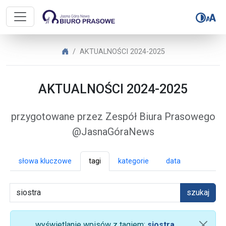
Biuro Prasowe Jasnej Góry – AK
Biuro Prasowe Jasnej Góry
AKTUALNOŚCI 2024-2025
AKTUALNOŚCI 2024-2025
przygotowane przez Zespół Biura Prasowego
@JasnaGóraNews
słowa kluczowe
tagi
kategorie
data
szukaj
wyświetlanie wpisów z tagiem:
siostra