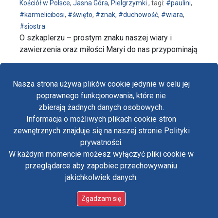
Kościół w Polsce
,
Jasna Góra
,
Pielgrzymki
, tagi:
#paulini
,
#karmelicibosi
,
#święto
,
#znak
,
#duchowość
,
#wiara
,
#siostra
O szkaplerzu – prostym znaku naszej wiary i
zawierzenia oraz miłości Maryi do nas przypominają
…
wpis Szkaplerza się trzymajmy! - Odpust Matki Boże
czytaj dalej…
Nasza strona używa plików cookie jedynie w celu jej
poprawnego funkcjonowania, które nie
zbierają żadnych danych osobowych.
Informacja o możliwych plikach cookie stron
Fa
zewnętrznych znajduje się na naszej stronie Polityki
Yo
prywatności.
W każdym momencie możesz wyłączyć pliki cookie w
Tw
przeglądarce aby zapobiec przechowywaniu
jakichkolwiek danych.
in
Polityka prywatności
Oświadczenie o dostępności
Zgadzam się
Standardy ochrony małoletnich w klasztorze OO.
Paulinów na Jasnej Górze