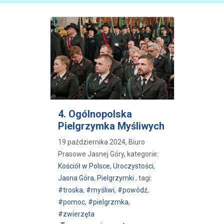
4. Ogólnopolska
Pielgrzymka Myśliwych
19 października 2024, Biuro
Prasowe Jasnej Góry, kategorie:
Kościół w Polsce
,
Uroczystości
,
Jasna Góra
,
Pielgrzymki
, tagi:
#troska
,
#myśliwi
,
#powódź
,
#pomoc
,
#pielgrzmka
,
#zwierzęta