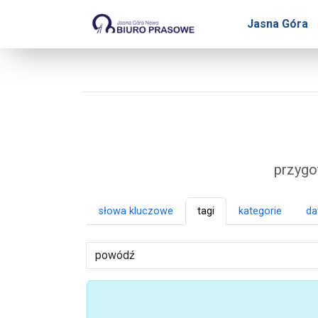
Biuro Prasowe Jasnej 
Jasna Góra
przygo
słowa kluczowe
tagi
kategorie
da