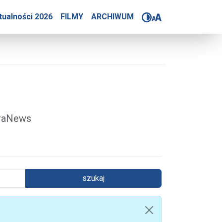
4-2025
tualności 2026
FILMY
ARCHIWUM
óraNews
szukaj