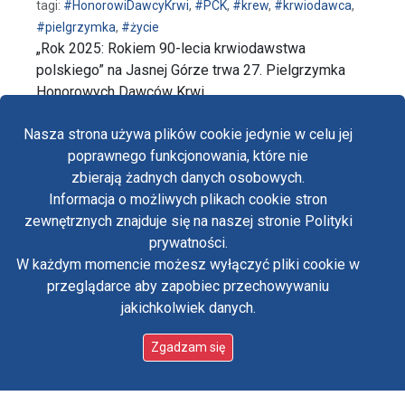
tagi:
#HonorowiDawcyKrwi
,
#PCK
,
#krew
,
#krwiodawca
,
#pielgrzymka
,
#życie
„Rok 2025: Rokiem 90-lecia krwiodawstwa
polskiego” na Jasnej Górze trwa 27. Pielgrzymka
Honorowych Dawców Krwi. …
wpis 27. Pielgrzymka Honorowych Dawców Krwi
czytaj dalej…
Nasza strona używa plików cookie jedynie w celu jej
poprawnego funkcjonowania, które nie
zbierają żadnych danych osobowych.
Informacja o możliwych plikach cookie stron
Fa
zewnętrznych znajduje się na naszej stronie Polityki
Yo
prywatności.
W każdym momencie możesz wyłączyć pliki cookie w
Tw
przeglądarce aby zapobiec przechowywaniu
jakichkolwiek danych.
in
Polityka prywatności
Oświadczenie o dostępności
Zgadzam się
Standardy ochrony małoletnich w klasztorze OO.
Paulinów na Jasnej Górze