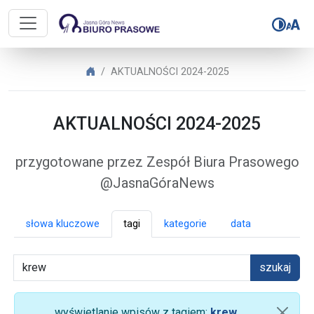
Biuro Prasowe Jasnej Góry – AK
Biuro Prasowe Jasnej Góry
AKTUALNOŚCI 2024-2025
AKTUALNOŚCI 2024-2025
przygotowane przez Zespół Biura Prasowego
@JasnaGóraNews
słowa kluczowe
tagi
kategorie
data
szukaj
wyświetlanie wpisów z tagiem:
krew