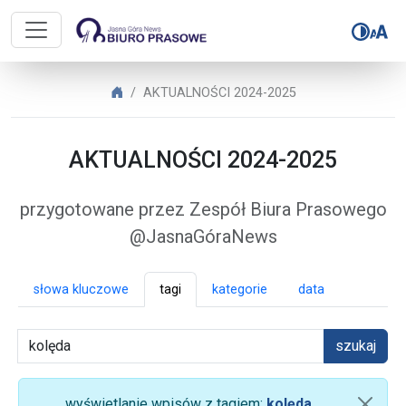
Biuro Prasowe Jasnej Góry – AK
Biuro Prasowe Jasnej Góry
AKTUALNOŚCI 2024-2025
AKTUALNOŚCI 2024-2025
przygotowane przez Zespół Biura Prasowego
@JasnaGóraNews
słowa kluczowe
tagi
kategorie
data
szukaj
wyświetlanie wpisów z tagiem:
kolęda