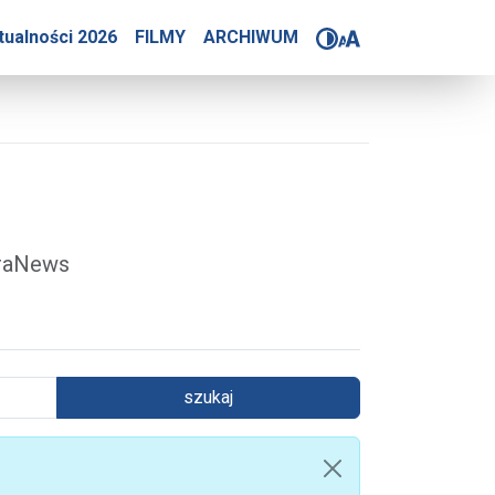
4-2025
tualności 2026
FILMY
ARCHIWUM
óraNews
szukaj