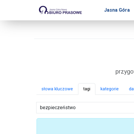
Biuro Prasowe Jasnej 
Jasna Góra
przygo
słowa kluczowe
tagi
kategorie
da