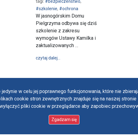
tagi:
#bezpieczeństwo
,
#szkolenie
,
#ochrona
W jasnogórskim Domu
Pielgrzyma odbywa się dziś
szkolenie z zakresu
wymogów Ustawy Kamilka i
zaktualizowanych …
wpis Szkolenie w zakresie ochrony mał
czytaj dalej…
 jedynie w celu jej poprawnego funkcjonowania, które nie zbier
likach cookie stron zewnętrznych znajduje się na naszej stronie 
ączyć pliki cookie w przeglądarce aby zapobiec przechowywa
Polit
Oświ
 designed by:
ordigital.pl
Zgadzam się
Stan
Paul