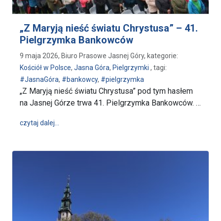
„Z Maryją nieść światu Chrystusa” – 41.
Pielgrzymka Bankowców
9 maja 2026, Biuro Prasowe Jasnej Góry, kategorie:
Kościół w Polsce
,
Jasna Góra
,
Pielgrzymki
, tagi:
#JasnaGóra
,
#bankowcy
,
#pielgrzymka
„Z Maryją nieść światu Chrystusa” pod tym hasłem
na Jasnej Górze trwa 41. Pielgrzymka Bankowców. …
wpis „Z Maryją nieść światu Chrystusa” – 41. Piel
czytaj dalej…