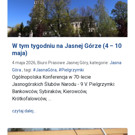
W tym tygodniu na Jasnej Górze (4 – 10
maja)
4 maja 2026, Biuro Prasowe Jasnej Góry, kategorie:
Jasna
Góra
, tagi:
#JasnaGóra
,
#Pielgrzymki
Ogólnopolska Konferencja w 70-lecie
Jasnogórskich Ślubów Narodu - 9 V. Pielgrzymki:
Bankowców, Sybiraków, Kierowców,
Krótkofalowców, …
wpis W tym tygodniu na Jasnej Górze (4 – 10 maja)
czytaj dalej…