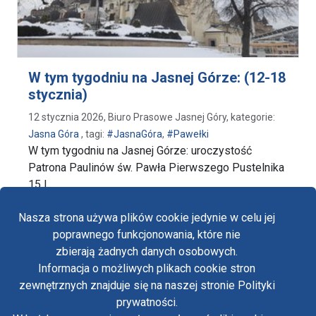
W tym tygodniu na Jasnej Górze: (12-18
stycznia)
12 stycznia 2026, Biuro Prasowe Jasnej Góry, kategorie:
Jasna Góra
, tagi:
#JasnaGóra
,
#Pawełki
W tym tygodniu na Jasnej Górze: uroczystość
Patrona Paulinów św. Pawła Pierwszego Pustelnika
15 I, …
wpis W tym tygodniu na Jasnej Górze: (12-18 styczn
czytaj dalej…
Nasza strona używa plików cookie jedynie w celu jej
poprawnego funkcjonowania, które nie
zbierają żadnych danych osobowych.
Informacja o możliwych plikach cookie stron
Fa
zewnętrznych znajduje się na naszej stronie Polityki
Yo
prywatności.
Polityka prywatności