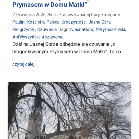
Prymasem w Domu Matki”
27 kwietnia 2026, Biuro Prasowe Jasnej Góry, kategorie:
Paulini
,
Kościół w Polsce
,
Uroczystości
,
Jasna Góra
,
Pielgrzymki
,
Czuwania
, tagi:
#JasnaGóra
,
#PrymasPolski
,
#błWyszyński
,
#czuwanie
Dziś na Jasnej Górze odbędzie się czuwanie „z
błogosławionym Prymasem w Domu Matki”. To co …
wpis Apel Jasnogórski rozpocznie dziś czuwanie 
czytaj dalej…