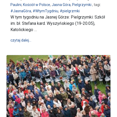
Paulini
,
Kościół w Polsce
,
Jasna Góra
,
Pielgrzymki
, tagi:
#JasnaGóra
,
#WtymTygdniu
,
#pielgrzmki
W tym tygodniu na Jasnej Górze: Pielgrzymki: Szkół
im. bł. Stefana kard. Wyszyńskiego (19-20.05),
Katolickiego …
wpis W tym tygodniu na Jasnej Górze (18.05-24.05.2
czytaj dalej…