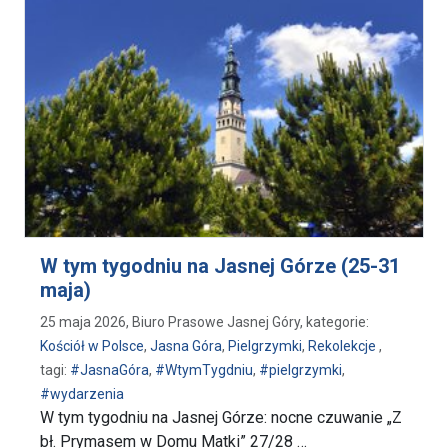
W tym tygodniu na Jasnej Górze (25-31
maja)
25 maja 2026, Biuro Prasowe Jasnej Góry, kategorie:
Kościół w Polsce
,
Jasna Góra
,
Pielgrzymki
,
Rekolekcje
,
tagi:
#JasnaGóra
,
#WtymTygdniu
,
#pielgrzymki
,
#wydarzenia
W tym tygodniu na Jasnej Górze: nocne czuwanie „Z
bł. Prymasem w Domu Matki” 27/28 …