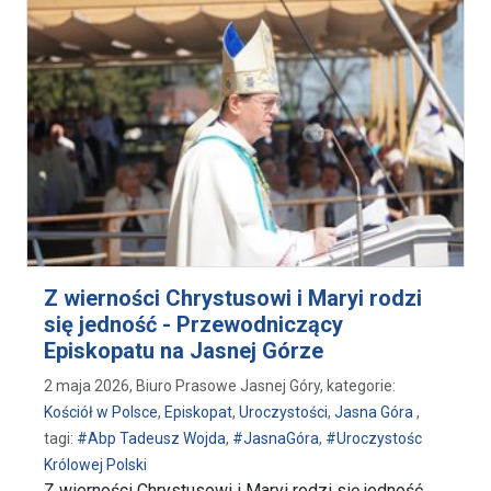
Z wierności Chrystusowi i Maryi rodzi
się jedność - Przewodniczący
Episkopatu na Jasnej Górze
2 maja 2026, Biuro Prasowe Jasnej Góry, kategorie:
Kościół w Polsce
,
Episkopat
,
Uroczystości
,
Jasna Góra
,
tagi:
#Abp Tadeusz Wojda
,
#JasnaGóra
,
#Uroczystośc
Królowej Polski
Z wierności Chrystusowi i Maryi rodzi się jedność,