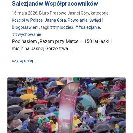
Salezjanów Współpracowników
16 maja 2026, Biuro Prasowe Jasnej Góry, kategorie:
Kościół w Polsce
,
Jasna Góra
,
Powołania
,
Święci i
Błogosławieni
, tagi:
##młodzież
,
##salezjanie
,
##wychowanie
Pod hasłem „Razem przy Matce – 150 lat łaski i
misji” na Jasnej Górze trwa …
wpis „Od kaplicy do podwórka” - Pielgrzymka Sto
czytaj dalej…