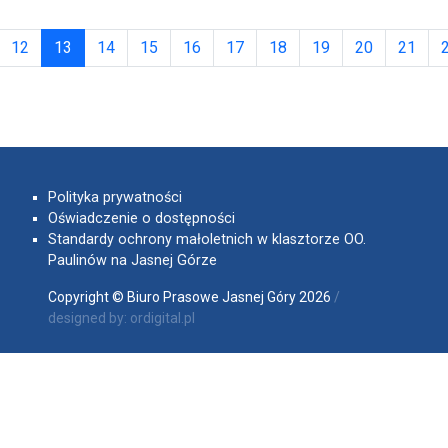
(obecna)
12
13
14
15
16
17
18
19
20
21
Polityka prywatności
Oświadczenie o dostępności
Standardy ochrony małoletnich w klasztorze OO.
Paulinów na Jasnej Górze
Copyright © Biuro Prasowe Jasnej Góry 2026
/
designed by:
ordigital.pl