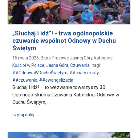
„Słuchaj i idź”! - trwa ogólnopolskie
czuwanie wspólnot Odnowy w Duchu
Świętym
16 maja 2026, Biuro Prasowe Jasnej Góry, kategorie:
Kościół w Polsce
,
Jasna Góra
,
Czuwania
, tagi:
##OdnowaWDuchuŚwiętym
,
##charyzmaty
,
##czuwanie
,
##ewangelizacja
Słuchaj i idź! – to wezwanie towarzyszy 30.
Ogólnopolskiemu Czuwaniu Katolickiej Odnowy w
Duchu Świętym, …
wpis „Słuchaj i idź”! - trwa ogólnopolskie czuwani
czytaj dalej…