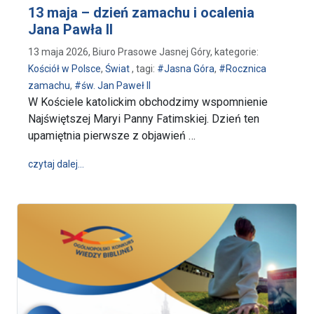
13 maja – dzień zamachu i ocalenia
Jana Pawła II
13 maja 2026, Biuro Prasowe Jasnej Góry, kategorie:
Kościół w Polsce
,
Świat
, tagi:
#Jasna Góra
,
#Rocznica
zamachu
,
#św. Jan Paweł II
W Kościele katolickim obchodzimy wspomnienie
Najświętszej Maryi Panny Fatimskiej. Dzień ten
upamiętnia pierwsze z objawień …
wpis 13 maja – dzień zamachu i ocalenia Jana Pawła
czytaj dalej…