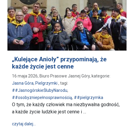
„Kulejące Anioły” przypominają, że
każde życie jest cenne
16 maja 2026, Biuro Prasowe Jasnej Góry, kategorie:
Jasna Góra
,
Pielgrzymki
, tagi:
##JasnogórskieŚlubyNarodu
,
##osobyzniepełnosprawnością
,
##pielgrzymka
O tym, że każdy człowiek ma niezbywalna godność,
a każde życie ludzkie jest cenne i …
wpis „Kulejące Anioły” przypominają, że każde życie
czytaj dalej…