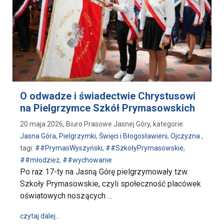
O odwadze i świadectwie Chrystusowi
na Pielgrzymce Szkół Prymasowskich
20 maja 2026, Biuro Prasowe Jasnej Góry, kategorie:
Jasna Góra
,
Pielgrzymki
,
Święci i Błogosławieni
,
Ojczyzna
,
tagi:
##PrymasWyszyński
,
##SzkołyPrymasowskie
,
##młodzież
,
##wychowanie
Po raz 17-ty na Jasną Górę pielgrzymowały tzw.
Szkoły Prymasowskie, czyli społeczność placówek
oświatowych noszących …
wpis O odwadze i świadectwie Chrystusowi na Pie
czytaj dalej…