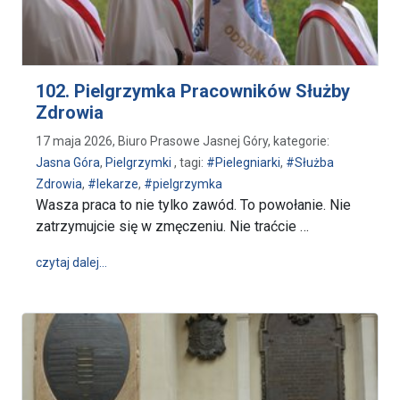
102. Pielgrzymka Pracowników Służby
Zdrowia
17 maja 2026, Biuro Prasowe Jasnej Góry, kategorie:
Jasna Góra
,
Pielgrzymki
, tagi:
#Pielegniarki
,
#Służba
Zdrowia
,
#lekarze
,
#pielgrzymka
Wasza praca to nie tylko zawód. To powołanie. Nie
zatrzymujcie się w zmęczeniu. Nie traćcie …
wpis 102. Pielgrzymka Pracowników Służby Zdrowi
czytaj dalej…