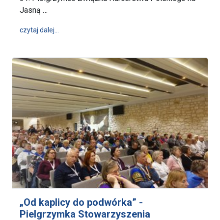
Jasną …
wpis 31. Ogólnopolska Pielgrzymka ZHP na Jasną G
czytaj dalej…
„Od kaplicy do podwórka” -
Pielgrzymka Stowarzyszenia