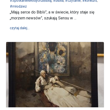
#SpotkanieMłodychzBiblią
,
#biblia
,
#czytanie
,
#konkurs
,
#młodzież
„Mają serce do Biblii”, a w świecie, który staje się
„morzem newsów”, szukają Sensu w …
wpis 19. Spotkanie Młodych z Biblią na Jasnej Górze
czytaj dalej…