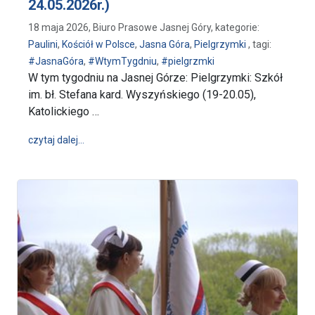
24.05.2026r.)
18 maja 2026, Biuro Prasowe Jasnej Góry, kategorie:
Paulini
,
Kościół w Polsce
,
Jasna Góra
,
Pielgrzymki
, tagi:
#JasnaGóra
,
#WtymTygdniu
,
#pielgrzmki
W tym tygodniu na Jasnej Górze: Pielgrzymki: Szkół
im. bł. Stefana kard. Wyszyńskiego (19-20.05),
Katolickiego …
wpis W tym tygodniu na Jasnej Górze (18.05-24.05.2
czytaj dalej…