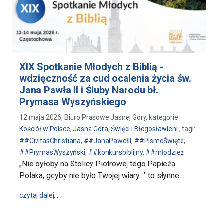
XIX Spotkanie Młodych z Biblią -
wdzięczność za cud ocalenia życia św.
Jana Pawła II i Śluby Narodu bł.
Prymasa Wyszyńskiego
12 maja 2026, Biuro Prasowe Jasnej Góry, kategorie:
Kościół w Polsce
,
Jasna Góra
,
Święci i Błogosławieni
, tagi:
##CivitasChristiana
,
##JanaPawełII
,
##PismoŚwięte
,
##PrymasWyszyński
,
##konkursbiblijny
,
##młodzież
„Nie byłoby na Stolicy Piotrowej tego Papieża
Polaka, gdyby nie było Twojej wiary...” to słynne …
wpis XIX Spotkanie Młodych z Biblią - wdzięczność z
czytaj dalej…