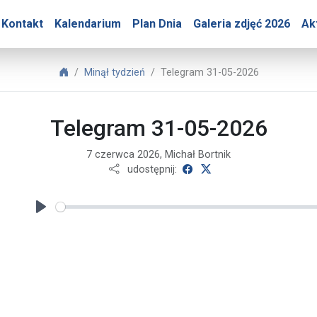
ry – Telegram 31-05-202
Kontakt
Kalendarium
Plan Dnia
Galeria zdjęć 2026
Ak
Biuro Prasowe Jasnej Góry
Minął tydzień
Telegram 31-05-2026
Telegram 31-05-2026
7 czerwca 2026, Michał Bortnik
udostępnij na Facebooku
udostępnij na X
udostępnij:
Play