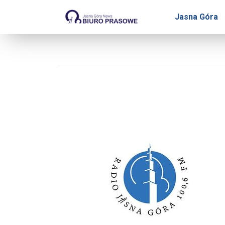
Biuro Prasowe Jasnej Gó
Jasna Góra