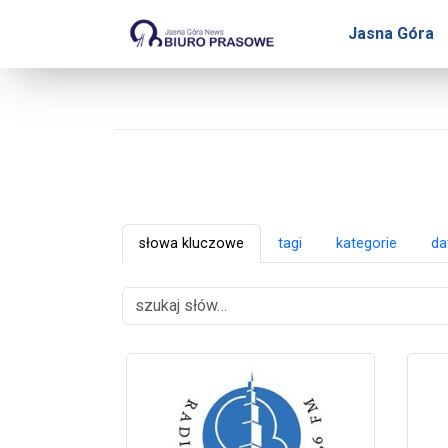
Biuro Prasowe Jasnej Gór
Jasna Góra
słowa kluczowe
tagi
kategorie
da