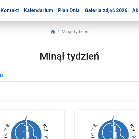
y – Minął tydzień
Kontakt
Kalendarium
Plan Dnia
Galeria zdjęć 2026
Ak
Biuro Prasowe Jasnej Góry
Minął tydzień
Minął tydzień
ta