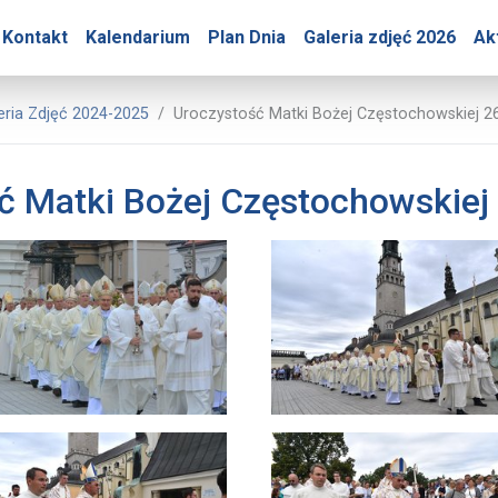
ry – Uroczystość Matki 
Kontakt
Kalendarium
Plan Dnia
Galeria zdjęć 2026
Ak
Prasowe Jasnej Góry
eria Zdjęć 2024-2025
Uroczystość Matki Bożej Częstochowskiej 2
ć Matki Bożej Częstochowskiej