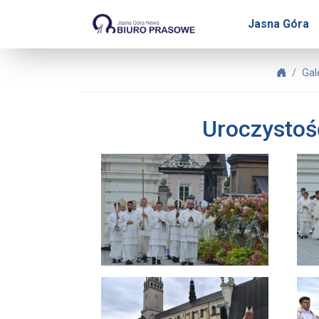
Biuro Prasowe Jasnej Gó
Jasna Góra
Biuro 
Gal
Uroczystoś