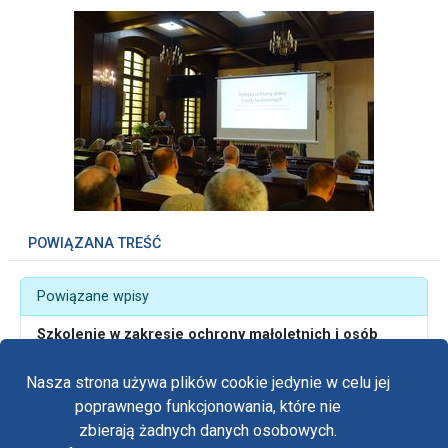
POWIĄZANA TREŚĆ
Powiązane wpisy
Szkolenie w zakresie ochrony małoletnich i osób
bezbronnych dla pracowników domów rekolekcyjnych
i miejsc noclegowych
Nasza strona używa plików cookie jedynie w celu jej
poprawnego funkcjonowania, które nie
zbierają żadnych danych osobowych.