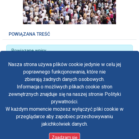
POWIĄZANA TREŚĆ
Powiązane wpisy
Uroczystość Matki Bożej Częstochowskiej
Nasza strona używa plików cookie jedynie w celu jej
poprawnego funkcjonowania, które nie
zbierają żadnych danych osobowych.
Informacja o możliwych plikach cookie stron
Fa
zewnętrznych znajduje się na naszej stronie Polityki
Yo
prywatności.
Polityka prywatności
W każdym momencie możesz wyłączyć pliki cookie w
Oświadczenie o dostępności
Tw
przeglądarce aby zapobiec przechowywaniu
Standardy ochrony małoletnich w klasztorze OO.
Paulinów na Jasnej Górze
jakichkolwiek danych.
in
Copyright © Biuro Prasowe Jasnej Góry 2026
/
Zgadzam się