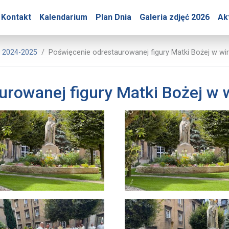
ry – Poświęcenie odresta
Kontakt
Kalendarium
Plan Dnia
Galeria zdjęć 2026
Ak
asnej Góry
ć 2024-2025
Poświęcenie odrestaurowanej figury Matki Bożej w wi
urowanej figury Matki Bożej w 