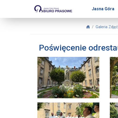
Biuro Prasowe Jasnej Gó
Jasna Góra
Biuro Prasowe J
Galeria Zdję
Poświęcenie odresta