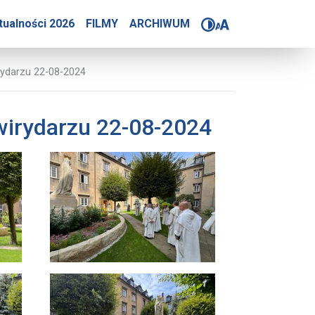
urowanej figury Matki B
tualności 2026
FILMY
ARCHIWUM
rydarzu 22-08-2024
wirydarzu 22-08-2024