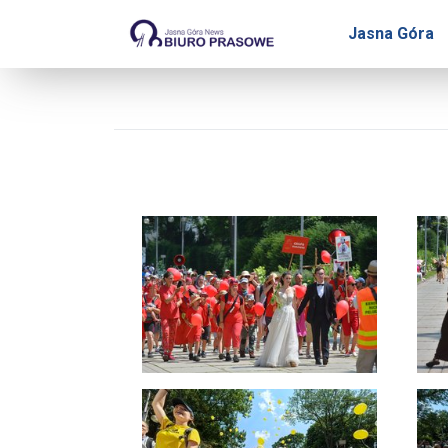
Biuro Prasowe Jasnej Gó
Jasna Góra