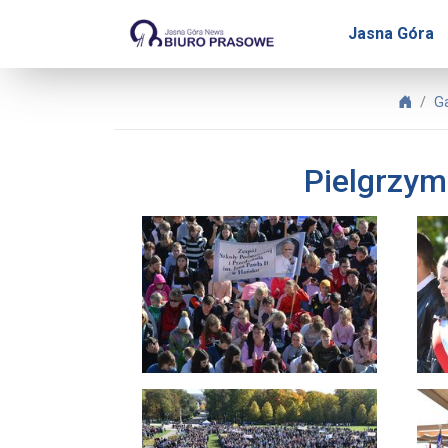
Biuro Prasowe Jasnej Gór
Jasna Góra
Biuro
Ga
Pielgrzym