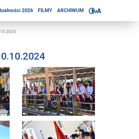
m. św. Jana Pawła II 10.
tualności 2026
FILMY
ARCHIWUM
.10.2024
10.10.2024